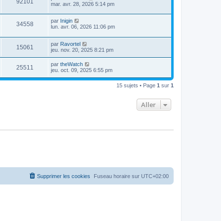
92101
mar. avr. 28, 2026 5:14 pm
par
Inigin
34558
lun. avr. 06, 2026 11:06 pm
par
Ravortel
15061
jeu. nov. 20, 2025 8:21 pm
par
theWatch
25511
jeu. oct. 09, 2025 6:55 pm
15 sujets • Page
1
sur
1
Aller
Supprimer les cookies
Fuseau horaire sur
UTC+02:00