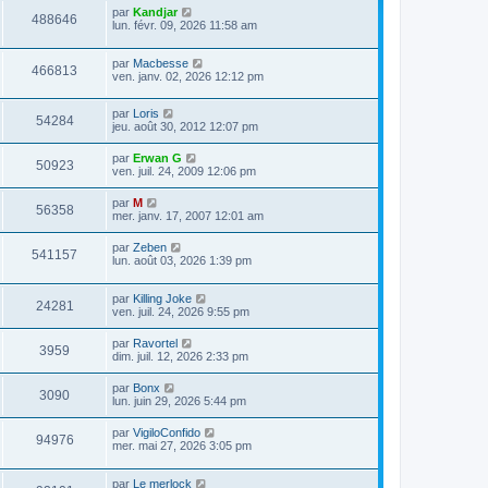
par
Kandjar
488646
lun. févr. 09, 2026 11:58 am
par
Macbesse
466813
ven. janv. 02, 2026 12:12 pm
par
Loris
54284
jeu. août 30, 2012 12:07 pm
par
Erwan G
50923
ven. juil. 24, 2009 12:06 pm
par
M
56358
mer. janv. 17, 2007 12:01 am
par
Zeben
541157
lun. août 03, 2026 1:39 pm
par
Killing Joke
24281
ven. juil. 24, 2026 9:55 pm
par
Ravortel
3959
dim. juil. 12, 2026 2:33 pm
par
Bonx
3090
lun. juin 29, 2026 5:44 pm
par
VigiloConfido
94976
mer. mai 27, 2026 3:05 pm
par
Le merlock