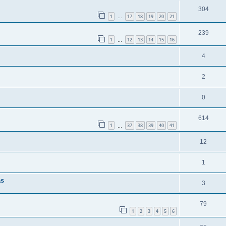
304
1
17
18
19
20
21
…
239
1
12
13
14
15
16
…
4
2
0
614
1
37
38
39
40
41
…
12
1
as
3
79
1
2
3
4
5
6