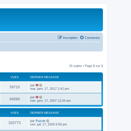
Inscription
Connexion
15 sujets • Page
1
sur
1
VUES
DERNIER MESSAGE
par
M
59710
mar. janv. 17, 2017 2:42 pm
par
M
64090
mer. janv. 17, 2007 12:04 am
VUES
DERNIER MESSAGE
par
Puzzle
320773
ven. juil. 17, 2026 6:50 pm