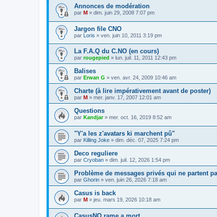
Annonces de modération
par
M
»
dim. juin 29, 2008 7:07 pm
Jargon file CNO
par
Loris
»
ven. juin 10, 2011 3:19 pm
La F.A.Q du C.NO (en cours)
par
rougepied
»
lun. juil. 11, 2011 12:43 pm
Balises
par
Erwan G
»
ven. avr. 24, 2009 10:46 am
Charte (à lire impérativement avant de poster)
par
M
»
mer. janv. 17, 2007 12:01 am
Questions
par
Kandjar
»
mer. oct. 16, 2019 8:52 am
"Y'a les z'avatars ki marchent pû"
par
Killing Joke
»
dim. déc. 07, 2025 7:24 pm
Deco reguliere
par
Cryoban
»
dim. juil. 12, 2026 1:54 pm
Problème de messages privés qui ne partent p
par
Ghorin
»
ven. juin 26, 2026 7:18 am
Casus is back
par
M
»
jeu. mars 19, 2026 10:18 am
CasusNO rame a mort