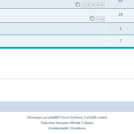
65
1
2
3
4
5
19
1
2
1
7
Développé par
phpBB
® Forum Software © phpBB Limited
Traduction française officielle
©
Qiaeru
Confidentialité
|
Conditions