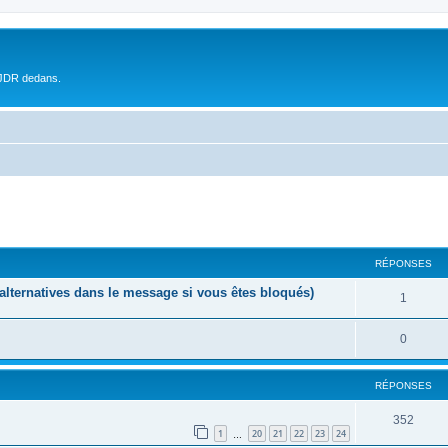
 JDR dedans.
RÉPONSES
lternatives dans le message si vous êtes bloqués)
1
0
RÉPONSES
352
1
20
21
22
23
24
…