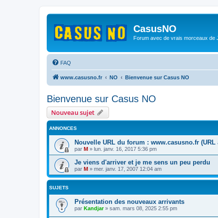
CasusNO
Forum avec de vrais morceaux de
FAQ
www.casusno.fr
NO
Bienvenue sur Casus NO
Bienvenue sur Casus NO
Nouveau sujet
ANNONCES
Nouvelle URL du forum : www.casusno.fr (URL a
par
M
»
lun. janv. 16, 2017 5:36 pm
Je viens d'arriver et je me sens un peu perdu
par
M
»
mer. janv. 17, 2007 12:04 am
SUJETS
Présentation des nouveaux arrivants
par
Kandjar
»
sam. mars 08, 2025 2:55 pm