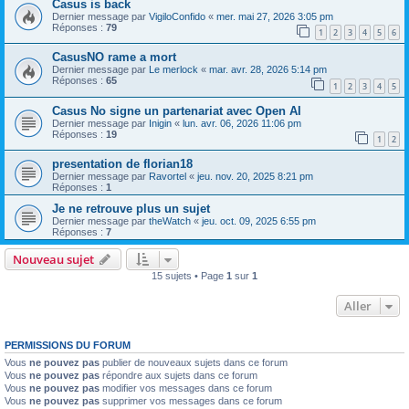
Casus is back
Dernier message par
VigiloConfido
«
mer. mai 27, 2026 3:05 pm
Réponses :
79
1
2
3
4
5
6
CasusNO rame a mort
Dernier message par
Le merlock
«
mar. avr. 28, 2026 5:14 pm
Réponses :
65
1
2
3
4
5
Casus No signe un partenariat avec Open AI
Dernier message par
Inigin
«
lun. avr. 06, 2026 11:06 pm
Réponses :
19
1
2
presentation de florian18
Dernier message par
Ravortel
«
jeu. nov. 20, 2025 8:21 pm
Réponses :
1
Je ne retrouve plus un sujet
Dernier message par
theWatch
«
jeu. oct. 09, 2025 6:55 pm
Réponses :
7
Nouveau sujet
15 sujets • Page
1
sur
1
Aller
PERMISSIONS DU FORUM
Vous
ne pouvez pas
publier de nouveaux sujets dans ce forum
Vous
ne pouvez pas
répondre aux sujets dans ce forum
Vous
ne pouvez pas
modifier vos messages dans ce forum
Vous
ne pouvez pas
supprimer vos messages dans ce forum