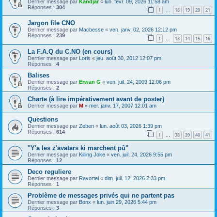
Dernier message par
Kandjar
«
lun. févr. 09, 2026 11:58 am
Réponses :
304
1
18
19
20
21
…
Jargon file CNO
Dernier message par
Macbesse
«
ven. janv. 02, 2026 12:12 pm
Réponses :
239
1
13
14
15
16
…
La F.A.Q du C.NO (en cours)
Dernier message par
Loris
«
jeu. août 30, 2012 12:07 pm
Réponses :
4
Balises
Dernier message par
Erwan G
«
ven. juil. 24, 2009 12:06 pm
Réponses :
2
Charte (à lire impérativement avant de poster)
Dernier message par
M
«
mer. janv. 17, 2007 12:01 am
Questions
Dernier message par
Zeben
«
lun. août 03, 2026 1:39 pm
Réponses :
614
1
38
39
40
41
…
"Y'a les z'avatars ki marchent pû"
Dernier message par
Killing Joke
«
ven. juil. 24, 2026 9:55 pm
Réponses :
12
Deco reguliere
Dernier message par
Ravortel
«
dim. juil. 12, 2026 2:33 pm
Réponses :
1
Problème de messages privés qui ne partent pas
Dernier message par
Bonx
«
lun. juin 29, 2026 5:44 pm
Réponses :
3