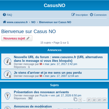
CasusNO
FAQ
Inscription
Connexion
www.casusno.fr
NO
Bienvenue sur Casus NO
Bienvenue sur Casus NO
Nouveau sujet
15 sujets • Page
1
sur
1
Annonces
Nouvelle URL du forum : www.casusno.fr (URL alternatives
dans le message si vous êtes bloqués)
Dernier message par
M
«
mar. janv. 17, 2017 2:42 pm
Réponses :
1
Je viens d'arriver et je me sens un peu perdu
Dernier message par
M
«
mer. janv. 17, 2007 12:04 am
Sujets
Présentation des nouveaux arrivants
Dernier message par
Puzzle
«
ven. juil. 17, 2026 6:50 pm
Réponses :
352
1
21
22
23
24
…
Annonces de modération