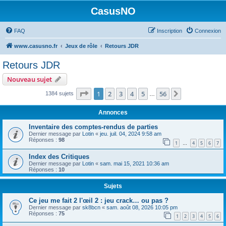
CasusNO
FAQ
Inscription
Connexion
www.casusno.fr
Jeux de rôle
Retours JDR
Retours JDR
Nouveau sujet
Page
1
sur
56
1
2
3
4
5
56
Suivant
1384 sujets
…
Annonces
Inventaire des comptes-rendus de parties
Dernier message par
Lotin
«
jeu. juil. 04, 2024 9:58 am
Réponses :
98
1
4
5
6
7
…
Index des Critiques
Dernier message par
Lotin
«
sam. mai 15, 2021 10:36 am
Réponses :
10
Sujets
Ce jeu me fait 2 l'œil 2 : jeu crack… ou pas ?
Dernier message par
sk8bcn
«
sam. août 08, 2026 10:05 pm
Réponses :
75
1
2
3
4
5
6