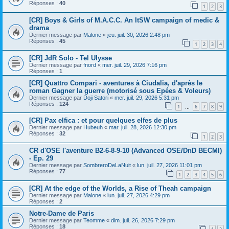
Réponses :
40
1
2
3
[CR] Boys & Girls of M.A.C.C. An ItSW campaign of medic &
drama
Dernier message par
Malone
«
jeu. juil. 30, 2026 2:48 pm
Réponses :
45
1
2
3
4
[CR] JdR Solo - Tel Ulysse
Dernier message par
fnord
«
mer. juil. 29, 2026 7:16 pm
Réponses :
1
[CR] Quattro Compari - aventures à Ciudalia, d'après le
roman Gagner la guerre (motorisé sous Epées & Voleurs)
Dernier message par
Doji Satori
«
mer. juil. 29, 2026 5:31 pm
Réponses :
124
1
6
7
8
9
…
[CR] Pax elfica : et pour quelques elfes de plus
Dernier message par
Hubeuh
«
mar. juil. 28, 2026 12:30 pm
Réponses :
32
1
2
3
CR d'OSE l'aventure B2-6-8-9-10 (Advanced OSE/DnD BECMI)
- Ep. 29
Dernier message par
SombreroDeLaNuit
«
lun. juil. 27, 2026 11:01 pm
Réponses :
77
1
2
3
4
5
6
[CR] At the edge of the Worlds, a Rise of Theah campaign
Dernier message par
Malone
«
lun. juil. 27, 2026 4:29 pm
Réponses :
2
Notre-Dame de Paris
Dernier message par
Teomme
«
dim. juil. 26, 2026 7:29 pm
Réponses :
18