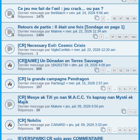
1
2
Ce jeu me fait de l'œil : jeu crack… ou pas ?
Dernier message par
theWatch
«
ven. juil. 24, 2026 9:56 am
Réponses :
1475
1
96
97
98
99
…
Retours de partie : Il était une fois [Sondage en page 1]
Dernier message par
Malone
«
mer. juil. 22, 2026 11:34 am
Réponses :
1494
1
97
98
99
100
…
[CR] Necessary Evil: Cosmic Crisis
Dernier message par
VigiloConfido
«
mer. juil. 22, 2026 12:20 am
Réponses :
1
[CR][AiME] Un Dúnadan en Terres Sauvages
Dernier message par
184201739
«
dim. juil. 19, 2026 4:08 pm
Réponses :
806
1
51
52
53
54
…
[CR] la grande campagne Pendragon
Dernier message par
Harfang2
«
mer. juil. 15, 2026 2:57 pm
Réponses :
107
1
5
6
7
8
…
[CR] Mesye ak Tifi yo nan M.A.C.C. Yo kapnay nan Mysté ek
Majik
Dernier message par
Malone
«
jeu. juil. 09, 2026 6:50 pm
Réponses :
20
1
2
[CR] Nobilis
Dernier message par
CANARD
«
jeu. juil. 09, 2026 3:33 pm
Réponses :
98
1
4
5
6
7
…
[EVERSPARK] CR solo avec COMMENTAIRE