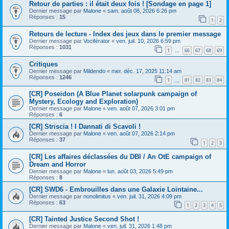
Retour de parties : il était deux fois ! [Sondage en page 1]
Dernier message par
Malone
«
sam. août 08, 2026 6:26 pm
Réponses :
15
1
2
Retours de lecture - Index des jeux dans le premier message
Dernier message par
Vociférator
«
ven. juil. 10, 2026 6:59 pm
Réponses :
1031
1
66
67
68
69
…
Critiques
Dernier message par
Mildendo
«
mer. déc. 17, 2025 11:14 am
Réponses :
1246
1
81
82
83
84
…
[CR] Poseidon (A Blue Planet solarpunk campaign of
Mystery, Ecology and Exploration)
Dernier message par
Malone
«
ven. août 07, 2026 3:01 pm
Réponses :
6
[CR] Striscia ! I Dannati di Scavoli !
Dernier message par
Malone
«
ven. août 07, 2026 2:14 pm
Réponses :
37
1
2
3
[CR] Les affaires déclassées du DBI / An OtE campaign of
Dream and Horror
Dernier message par
Malone
«
lun. août 03, 2026 5:49 pm
Réponses :
8
[CR] SWD6 - Embrouilles dans une Galaxie Lointaine...
Dernier message par
nonolimitus
«
ven. juil. 31, 2026 4:09 pm
Réponses :
63
1
2
3
4
5
[CR] Tainted Justice Second Shot !
Dernier message par
Malone
«
ven. juil. 31, 2026 1:48 pm