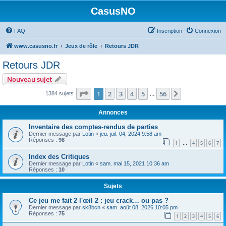
CasusNO
FAQ
Inscription
Connexion
www.casusno.fr
Jeux de rôle
Retours JDR
Retours JDR
Nouveau sujet
Page
1
sur
56
1
2
3
4
5
56
Suivant
1384 sujets
…
Annonces
Inventaire des comptes-rendus de parties
Dernier message par
Lotin
«
jeu. juil. 04, 2024 9:58 am
Réponses :
98
1
4
5
6
7
…
Index des Critiques
Dernier message par
Lotin
«
sam. mai 15, 2021 10:36 am
Réponses :
10
Sujets
Ce jeu me fait 2 l'œil 2 : jeu crack… ou pas ?
Dernier message par
sk8bcn
«
sam. août 08, 2026 10:05 pm
Réponses :
75
1
2
3
4
5
6