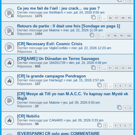
1
2
Ce jeu me fait de l'œil : jeu crack… ou pas ?
Dernier message par
theWatch
«
ven. juil. 24, 2026 9:56 am
Réponses :
1475
1
96
97
98
99
…
Retours de partie : Il était une fois [Sondage en page 1]
Dernier message par
Malone
«
mer. juil. 22, 2026 11:34 am
Réponses :
1494
1
97
98
99
100
…
[CR] Necessary Evil: Cosmic Crisis
Dernier message par
VigiloConfido
«
mer. juil. 22, 2026 12:20 am
Réponses :
1
[CR][AiME] Un Dúnadan en Terres Sauvages
Dernier message par
184201739
«
dim. juil. 19, 2026 4:08 pm
Réponses :
806
1
51
52
53
54
…
[CR] la grande campagne Pendragon
Dernier message par
Harfang2
«
mer. juil. 15, 2026 2:57 pm
Réponses :
107
1
5
6
7
8
…
[CR] Mesye ak Tifi yo nan M.A.C.C. Yo kapnay nan Mysté ek
Majik
Dernier message par
Malone
«
jeu. juil. 09, 2026 6:50 pm
Réponses :
20
1
2
[CR] Nobilis
Dernier message par
CANARD
«
jeu. juil. 09, 2026 3:33 pm
Réponses :
98
1
4
5
6
7
…
[EVERSPARK] CR solo avec COMMENTAIRE