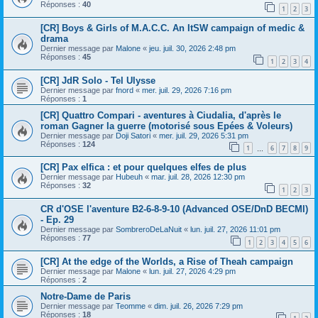
Réponses :
40
1
2
3
[CR] Boys & Girls of M.A.C.C. An ItSW campaign of medic &
drama
Dernier message par
Malone
«
jeu. juil. 30, 2026 2:48 pm
Réponses :
45
1
2
3
4
[CR] JdR Solo - Tel Ulysse
Dernier message par
fnord
«
mer. juil. 29, 2026 7:16 pm
Réponses :
1
[CR] Quattro Compari - aventures à Ciudalia, d'après le
roman Gagner la guerre (motorisé sous Epées & Voleurs)
Dernier message par
Doji Satori
«
mer. juil. 29, 2026 5:31 pm
Réponses :
124
1
6
7
8
9
…
[CR] Pax elfica : et pour quelques elfes de plus
Dernier message par
Hubeuh
«
mar. juil. 28, 2026 12:30 pm
Réponses :
32
1
2
3
CR d'OSE l'aventure B2-6-8-9-10 (Advanced OSE/DnD BECMI)
- Ep. 29
Dernier message par
SombreroDeLaNuit
«
lun. juil. 27, 2026 11:01 pm
Réponses :
77
1
2
3
4
5
6
[CR] At the edge of the Worlds, a Rise of Theah campaign
Dernier message par
Malone
«
lun. juil. 27, 2026 4:29 pm
Réponses :
2
Notre-Dame de Paris
Dernier message par
Teomme
«
dim. juil. 26, 2026 7:29 pm
Réponses :
18