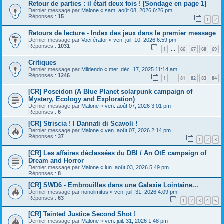
Retour de parties : il était deux fois ! [Sondage en page 1]
Dernier message par
Malone
«
sam. août 08, 2026 6:26 pm
Réponses :
15
1
2
Retours de lecture - Index des jeux dans le premier message
Dernier message par
Vociférator
«
ven. juil. 10, 2026 6:59 pm
Réponses :
1031
1
66
67
68
69
…
Critiques
Dernier message par
Mildendo
«
mer. déc. 17, 2025 11:14 am
Réponses :
1246
1
81
82
83
84
…
[CR] Poseidon (A Blue Planet solarpunk campaign of
Mystery, Ecology and Exploration)
Dernier message par
Malone
«
ven. août 07, 2026 3:01 pm
Réponses :
6
[CR] Striscia ! I Dannati di Scavoli !
Dernier message par
Malone
«
ven. août 07, 2026 2:14 pm
Réponses :
37
1
2
3
[CR] Les affaires déclassées du DBI / An OtE campaign of
Dream and Horror
Dernier message par
Malone
«
lun. août 03, 2026 5:49 pm
Réponses :
8
[CR] SWD6 - Embrouilles dans une Galaxie Lointaine...
Dernier message par
nonolimitus
«
ven. juil. 31, 2026 4:09 pm
Réponses :
63
1
2
3
4
5
[CR] Tainted Justice Second Shot !
Dernier message par
Malone
«
ven. juil. 31, 2026 1:48 pm