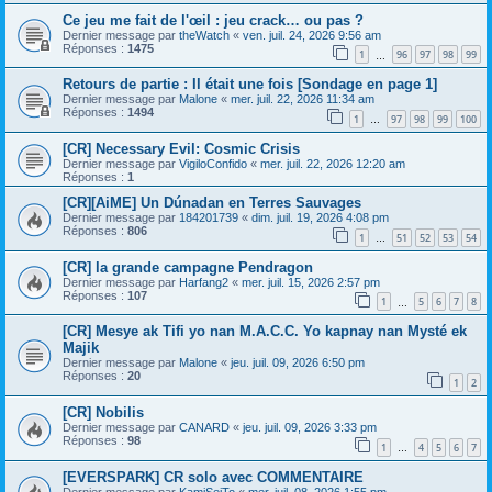
Ce jeu me fait de l'œil : jeu crack… ou pas ?
Dernier message par
theWatch
«
ven. juil. 24, 2026 9:56 am
Réponses :
1475
1
96
97
98
99
…
Retours de partie : Il était une fois [Sondage en page 1]
Dernier message par
Malone
«
mer. juil. 22, 2026 11:34 am
Réponses :
1494
1
97
98
99
100
…
[CR] Necessary Evil: Cosmic Crisis
Dernier message par
VigiloConfido
«
mer. juil. 22, 2026 12:20 am
Réponses :
1
[CR][AiME] Un Dúnadan en Terres Sauvages
Dernier message par
184201739
«
dim. juil. 19, 2026 4:08 pm
Réponses :
806
1
51
52
53
54
…
[CR] la grande campagne Pendragon
Dernier message par
Harfang2
«
mer. juil. 15, 2026 2:57 pm
Réponses :
107
1
5
6
7
8
…
[CR] Mesye ak Tifi yo nan M.A.C.C. Yo kapnay nan Mysté ek
Majik
Dernier message par
Malone
«
jeu. juil. 09, 2026 6:50 pm
Réponses :
20
1
2
[CR] Nobilis
Dernier message par
CANARD
«
jeu. juil. 09, 2026 3:33 pm
Réponses :
98
1
4
5
6
7
…
[EVERSPARK] CR solo avec COMMENTAIRE
Dernier message par
KamiSeiTo
«
mer. juil. 08, 2026 1:55 pm