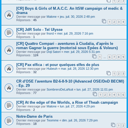
1
2
3
[CR] Boys & Girls of M.A.C.C. An ItSW campaign of medic &
drama
Dernier message par
Malone
«
jeu. juil. 30, 2026 2:48 pm
Réponses :
45
1
2
3
4
[CR] JdR Solo - Tel Ulysse
Dernier message par
fnord
«
mer. juil. 29, 2026 7:16 pm
Réponses :
1
[CR] Quattro Compari - aventures à Ciudalia, d'après le
roman Gagner la guerre (motorisé sous Epées & Voleurs)
Dernier message par
Doji Satori
«
mer. juil. 29, 2026 5:31 pm
Réponses :
124
1
6
7
8
9
…
[CR] Pax elfica : et pour quelques elfes de plus
Dernier message par
Hubeuh
«
mar. juil. 28, 2026 12:30 pm
Réponses :
32
1
2
3
CR d'OSE l'aventure B2-6-8-9-10 (Advanced OSE/DnD BECMI)
- Ep. 29
Dernier message par
SombreroDeLaNuit
«
lun. juil. 27, 2026 11:01 pm
Réponses :
77
1
2
3
4
5
6
[CR] At the edge of the Worlds, a Rise of Theah campaign
Dernier message par
Malone
«
lun. juil. 27, 2026 4:29 pm
Réponses :
2
Notre-Dame de Paris
Dernier message par
Teomme
«
dim. juil. 26, 2026 7:29 pm
Réponses :
18
1
2