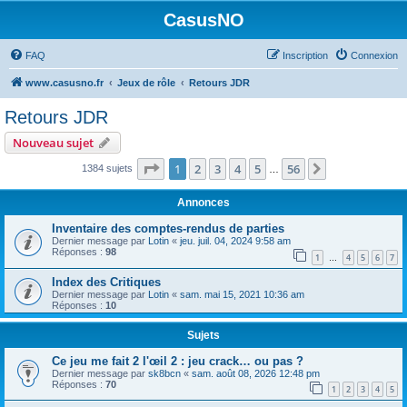
CasusNO
FAQ
Inscription
Connexion
www.casusno.fr
Jeux de rôle
Retours JDR
Retours JDR
Nouveau sujet
Page
1
sur
56
1
2
3
4
5
56
Suivant
1384 sujets
…
Annonces
Inventaire des comptes-rendus de parties
Dernier message par
Lotin
«
jeu. juil. 04, 2024 9:58 am
Réponses :
98
1
4
5
6
7
…
Index des Critiques
Dernier message par
Lotin
«
sam. mai 15, 2021 10:36 am
Réponses :
10
Sujets
Ce jeu me fait 2 l'œil 2 : jeu crack… ou pas ?
Dernier message par
sk8bcn
«
sam. août 08, 2026 12:48 pm
Réponses :
70
1
2
3
4
5