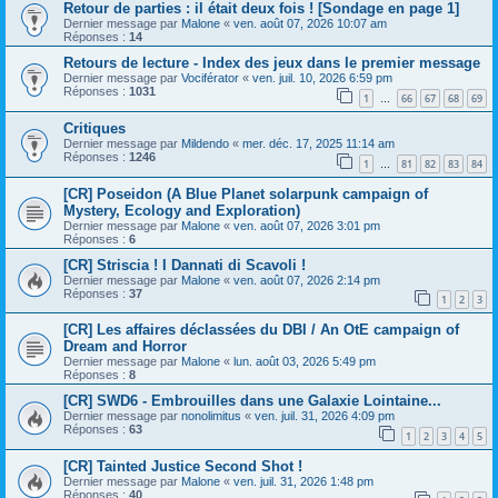
Retour de parties : il était deux fois ! [Sondage en page 1]
Dernier message par
Malone
«
ven. août 07, 2026 10:07 am
Réponses :
14
Retours de lecture - Index des jeux dans le premier message
Dernier message par
Vociférator
«
ven. juil. 10, 2026 6:59 pm
Réponses :
1031
1
66
67
68
69
…
Critiques
Dernier message par
Mildendo
«
mer. déc. 17, 2025 11:14 am
Réponses :
1246
1
81
82
83
84
…
[CR] Poseidon (A Blue Planet solarpunk campaign of
Mystery, Ecology and Exploration)
Dernier message par
Malone
«
ven. août 07, 2026 3:01 pm
Réponses :
6
[CR] Striscia ! I Dannati di Scavoli !
Dernier message par
Malone
«
ven. août 07, 2026 2:14 pm
Réponses :
37
1
2
3
[CR] Les affaires déclassées du DBI / An OtE campaign of
Dream and Horror
Dernier message par
Malone
«
lun. août 03, 2026 5:49 pm
Réponses :
8
[CR] SWD6 - Embrouilles dans une Galaxie Lointaine...
Dernier message par
nonolimitus
«
ven. juil. 31, 2026 4:09 pm
Réponses :
63
1
2
3
4
5
[CR] Tainted Justice Second Shot !
Dernier message par
Malone
«
ven. juil. 31, 2026 1:48 pm
Réponses :
40