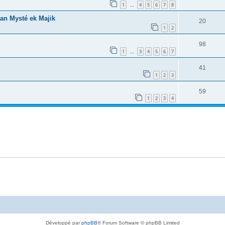
1
4
5
6
7
8
…
nan Mysté ek Majik
20
1
2
98
1
3
4
5
6
7
…
41
1
2
3
59
1
2
3
4
Développé par
phpBB
® Forum Software © phpBB Limited