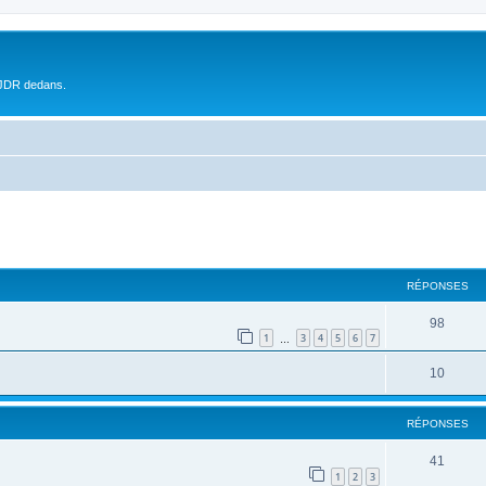
 JDR dedans.
RÉPONSES
98
1
3
4
5
6
7
…
10
RÉPONSES
41
1
2
3