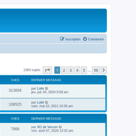
Inscription
Connexion
Page
1
sur
56
1
2
3
4
5
56
Suivant
1384 sujets
…
VUES
DERNIER MESSAGE
par
Lotin
313656
jeu. juil. 04, 2024 9:58 am
par
Lotin
108525
sam. mai 15, 2021 10:36 am
VUES
DERNIER MESSAGE
par
XO de Vorcen
7968
ven. août 07, 2026 12:02 am