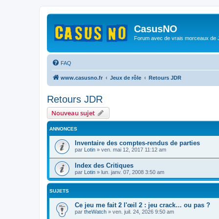
CasusNO
Forum avec de vrais morceaux de
FAQ
www.casusno.fr
Jeux de rôle
Retours JDR
Retours JDR
Nouveau sujet
ANNONCES
Inventaire des comptes-rendus de parties
par
Lotin
»
ven. mai 12, 2017 11:12 am
Index des Critiques
par
Lotin
»
lun. janv. 07, 2008 3:50 am
SUJETS
Ce jeu me fait 2 l'œil 2 : jeu crack… ou pas ?
par
theWatch
»
ven. juil. 24, 2026 9:50 am