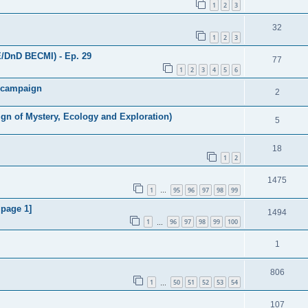
1
2
3
32
1
2
3
E/DnD BECMI) - Ep. 29
77
1
2
3
4
5
6
h campaign
2
gn of Mystery, Ecology and Exploration)
5
18
1
2
1475
1
95
96
97
98
99
…
 page 1]
1494
1
96
97
98
99
100
…
1
806
1
50
51
52
53
54
…
107