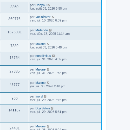
par
Dany40
3360
lun. août 03, 2026 6:50 pm
par
Vociférator
869776
ven. juil. 10, 2026 6:59 pm
par
Mildendo
1676081
mer. déc. 17, 2025 11:14 am
par
Malone
7389
lun. août 03, 2026 5:49 pm
par
nonolimitus
13754
ven. juil. 31, 2026 4:09 pm
par
Malone
27385
ven. juil. 31, 2026 1:48 pm
par
Malone
43777
jeu. juil. 30, 2026 2:48 pm
par
fnord
966
mer. juil. 29, 2026 7:16 pm
par
Doji Satori
141167
mer. juil. 29, 2026 5:31 pm
par
Malone
24481
mar. juil. 28, 2026 8:24 pm