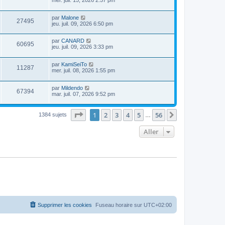
mer. juil. 15, 2026 2:57 pm
par
Malone
27495
jeu. juil. 09, 2026 6:50 pm
par
CANARD
60695
jeu. juil. 09, 2026 3:33 pm
par
KamiSeiTo
11287
mer. juil. 08, 2026 1:55 pm
par
Mildendo
67394
mar. juil. 07, 2026 9:52 pm
Page
1
sur
56
1
2
3
4
5
56
Suivant
1384 sujets
…
Aller
Supprimer les cookies
Fuseau horaire sur
UTC+02:00