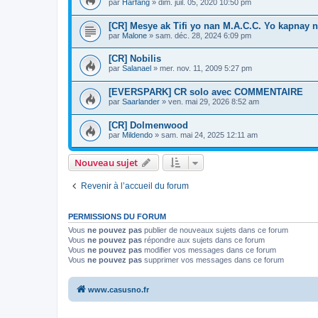
par
Harfang
»
dim. juil. 05, 2020 10:50 pm
[CR] Mesye ak Tifi yo nan M.A.C.C. Yo kapnay 
par
Malone
»
sam. déc. 28, 2024 6:09 pm
[CR] Nobilis
par
Salanael
»
mer. nov. 11, 2009 5:27 pm
[EVERSPARK] CR solo avec COMMENTAIRE
par
Saarlander
»
ven. mai 29, 2026 8:52 am
[CR] Dolmenwood
par
Mildendo
»
sam. mai 24, 2025 12:11 am
Nouveau sujet
Revenir à l’accueil du forum
PERMISSIONS DU FORUM
Vous
ne pouvez pas
publier de nouveaux sujets dans ce forum
Vous
ne pouvez pas
répondre aux sujets dans ce forum
Vous
ne pouvez pas
modifier vos messages dans ce forum
Vous
ne pouvez pas
supprimer vos messages dans ce forum
www.casusno.fr