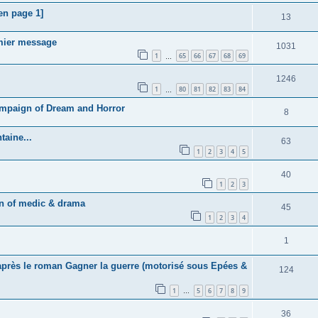
 en page 1]
13
emier message
1031
1
65
66
67
68
69
…
1246
1
80
81
82
83
84
…
campaign of Dream and Horror
8
taine...
63
1
2
3
4
5
40
1
2
3
gn of medic & drama
45
1
2
3
4
1
'après le roman Gagner la guerre (motorisé sous Epées &
124
1
5
6
7
8
9
…
36