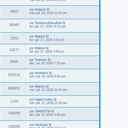
par
Hubeuh
9903
mar. juil. 28, 2026 12:30 pm
par
SombreroDeLaNuit
90465
lun. juil. 27, 2026 11:01 pm
par
Malone
1552
lun. juil. 27, 2026 4:29 pm
par
Malone
10277
lun. juil. 27, 2026 3:08 pm
par
Teomme
9936
dim. juil. 26, 2026 7:29 pm
par
theWatch
932232
ven. juil. 24, 2026 9:56 am
par
Malone
686851
mer. juil. 22, 2026 11:34 am
par
VigiloConfido
1155
mer. juil. 22, 2026 12:20 am
par
184201739
438268
dim. juil. 19, 2026 4:08 pm
par
Harfang2
106595