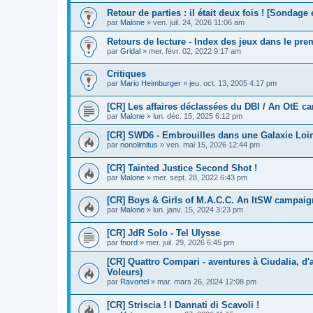
Retour de parties : il était deux fois ! [Sondage
par
Malone
»
ven. juil. 24, 2026 11:06 am
Retours de lecture - Index des jeux dans le pr
par
Gridal
»
mer. févr. 02, 2022 9:17 am
Critiques
par
Mario Heimburger
»
jeu. oct. 13, 2005 4:17 pm
[CR] Les affaires déclassées du DBI / An OtE 
par
Malone
»
lun. déc. 15, 2025 6:12 pm
[CR] SWD6 - Embrouilles dans une Galaxie Loin
par
nonolimitus
»
ven. mai 15, 2026 12:44 pm
[CR] Tainted Justice Second Shot !
par
Malone
»
mer. sept. 28, 2022 6:43 pm
[CR] Boys & Girls of M.A.C.C. An ItSW campai
par
Malone
»
lun. janv. 15, 2024 3:23 pm
[CR] JdR Solo - Tel Ulysse
par
fnord
»
mer. juil. 29, 2026 6:45 pm
[CR] Quattro Compari - aventures à Ciudalia, d
Voleurs)
par
Ravortel
»
mar. mars 26, 2024 12:08 pm
[CR] Striscia ! I Dannati di Scavoli !