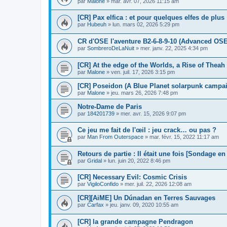
par
Malone
»
mar. avr. 07, 2026 11:15 am
[CR] Pax elfica : et pour quelques elfes de plus
par
Hubeuh
»
lun. mars 02, 2026 5:29 pm
CR d'OSE l'aventure B2-6-8-9-10 (Advanced OS
par
SombreroDeLaNuit
»
mer. janv. 22, 2025 4:34 pm
[CR] At the edge of the Worlds, a Rise of Thea
par
Malone
»
ven. juil. 17, 2026 3:15 pm
[CR] Poseidon (A Blue Planet solarpunk campai
par
Malone
»
jeu. mars 26, 2026 7:48 pm
Notre-Dame de Paris
par
184201739
»
mer. avr. 15, 2026 9:07 pm
Ce jeu me fait de l'œil : jeu crack… ou pas ?
par
Man From Outerspace
»
mar. févr. 15, 2022 11:17 am
Retours de partie : Il était une fois [Sondage en
par
Gridal
»
lun. juin 20, 2022 8:46 pm
[CR] Necessary Evil: Cosmic Crisis
par
VigiloConfido
»
mer. juil. 22, 2026 12:08 am
[CR][AiME] Un Dúnadan en Terres Sauvages
par
Carfax
»
jeu. janv. 09, 2020 10:55 am
[CR] la grande campagne Pendragon