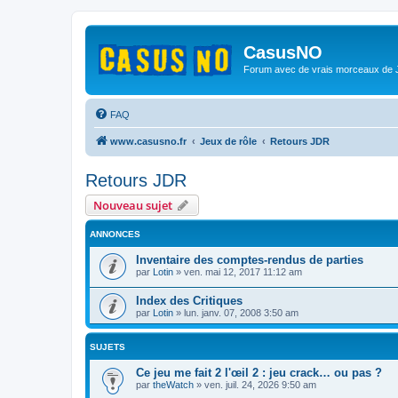
CasusNO
Forum avec de vrais morceaux de
FAQ
www.casusno.fr
Jeux de rôle
Retours JDR
Retours JDR
Nouveau sujet
ANNONCES
Inventaire des comptes-rendus de parties
par
Lotin
»
ven. mai 12, 2017 11:12 am
Index des Critiques
par
Lotin
»
lun. janv. 07, 2008 3:50 am
SUJETS
Ce jeu me fait 2 l'œil 2 : jeu crack… ou pas ?
par
theWatch
»
ven. juil. 24, 2026 9:50 am