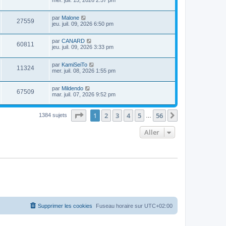
mer. juil. 15, 2026 2:57 pm
par
Malone
27559
jeu. juil. 09, 2026 6:50 pm
par
CANARD
60811
jeu. juil. 09, 2026 3:33 pm
par
KamiSeiTo
11324
mer. juil. 08, 2026 1:55 pm
par
Mildendo
67509
mar. juil. 07, 2026 9:52 pm
Page
1
sur
56
1
2
3
4
5
56
Suivant
1384 sujets
…
Aller
Supprimer les cookies
Fuseau horaire sur
UTC+02:00