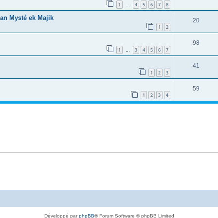
1
4
5
6
7
8
…
nan Mysté ek Majik
20
1
2
98
1
3
4
5
6
7
…
41
1
2
3
59
1
2
3
4
Développé par
phpBB
® Forum Software © phpBB Limited