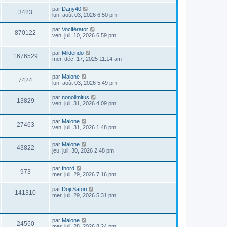
par
Dany40
3423
lun. août 03, 2026 6:50 pm
par
Vociférator
870122
ven. juil. 10, 2026 6:59 pm
par
Mildendo
1676529
mer. déc. 17, 2025 11:14 am
par
Malone
7424
lun. août 03, 2026 5:49 pm
par
nonolimitus
13829
ven. juil. 31, 2026 4:09 pm
par
Malone
27463
ven. juil. 31, 2026 1:48 pm
par
Malone
43822
jeu. juil. 30, 2026 2:48 pm
par
fnord
973
mer. juil. 29, 2026 7:16 pm
par
Doji Satori
141310
mer. juil. 29, 2026 5:31 pm
par
Malone
24550
mar. juil. 28, 2026 8:24 pm