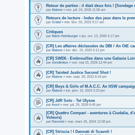
Retour de parties : il était deux fois ! [Sondage
par
Malone
»
ven. juil. 24, 2026 11:06 am
Retours de lecture - Index des jeux dans le pr
par
Gridal
»
mer. févr. 02, 2022 9:17 am
Critiques
par
Mario Heimburger
»
jeu. oct. 13, 2005 4:17 pm
[CR] Les affaires déclassées du DBI / An OtE 
par
Malone
»
lun. déc. 15, 2025 6:12 pm
[CR] SWD6 - Embrouilles dans une Galaxie Loin
par
nonolimitus
»
ven. mai 15, 2026 12:44 pm
[CR] Tainted Justice Second Shot !
par
Malone
»
mer. sept. 28, 2022 6:43 pm
[CR] Boys & Girls of M.A.C.C. An ItSW campai
par
Malone
»
lun. janv. 15, 2024 3:23 pm
[CR] JdR Solo - Tel Ulysse
par
fnord
»
mer. juil. 29, 2026 6:45 pm
[CR] Quattro Compari - aventures à Ciudalia, d
Voleurs)
par
Ravortel
»
mar. mars 26, 2024 12:08 pm
[CR] Striscia ! I Dannati di Scavoli !