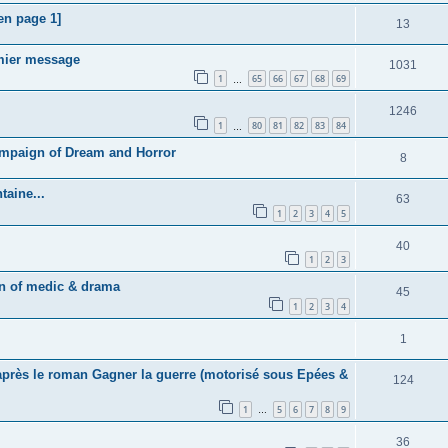
 en page 1]
13
emier message
1031
1
65
66
67
68
69
…
1246
1
80
81
82
83
84
…
campaign of Dream and Horror
8
taine...
63
1
2
3
4
5
40
1
2
3
gn of medic & drama
45
1
2
3
4
1
'après le roman Gagner la guerre (motorisé sous Epées &
124
1
5
6
7
8
9
…
36