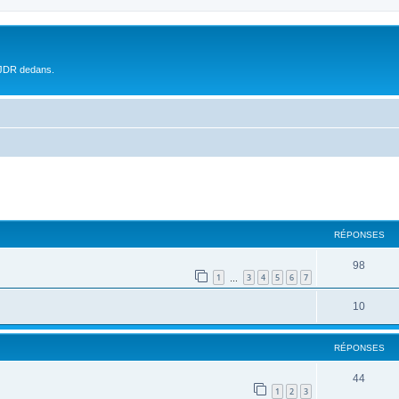
 JDR dedans.
RÉPONSES
98
1
3
4
5
6
7
…
10
RÉPONSES
44
1
2
3