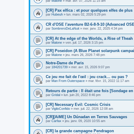
par
Malone
»
mar. avr. 07, 2026 11:15 am
[CR] Pax elfica : et pour quelques elfes de plus
par
Hubeuh
»
lun. mars 02, 2026 5:29 pm
CR d'OSE l'aventure B2-6-8-9-10 (Advanced OS
par
SombreroDeLaNuit
»
mer. janv. 22, 2025 4:34 pm
[CR] At the edge of the Worlds, a Rise of Thea
par
Malone
»
ven. juil. 17, 2026 3:15 pm
[CR] Poseidon (A Blue Planet solarpunk campai
par
Malone
»
jeu. mars 26, 2026 7:48 pm
Notre-Dame de Paris
par
184201739
»
mer. avr. 15, 2026 9:07 pm
Ce jeu me fait de l'œil : jeu crack… ou pas ?
par
Man From Outerspace
»
mar. févr. 15, 2022 11:17 am
Retours de partie : Il était une fois [Sondage en
par
Gridal
»
lun. juin 20, 2022 8:46 pm
[CR] Necessary Evil: Cosmic Crisis
par
VigiloConfido
»
mer. juil. 22, 2026 12:08 am
[CR][AiME] Un Dúnadan en Terres Sauvages
par
Carfax
»
jeu. janv. 09, 2020 10:55 am
[CR] la grande campagne Pendragon