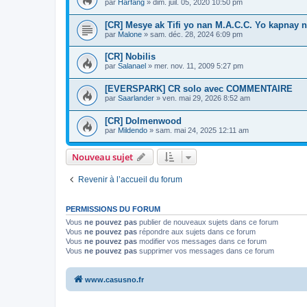
par
Harfang
»
dim. juil. 05, 2020 10:50 pm
[CR] Mesye ak Tifi yo nan M.A.C.C. Yo kapnay 
par
Malone
»
sam. déc. 28, 2024 6:09 pm
[CR] Nobilis
par
Salanael
»
mer. nov. 11, 2009 5:27 pm
[EVERSPARK] CR solo avec COMMENTAIRE
par
Saarlander
»
ven. mai 29, 2026 8:52 am
[CR] Dolmenwood
par
Mildendo
»
sam. mai 24, 2025 12:11 am
Nouveau sujet
Revenir à l’accueil du forum
PERMISSIONS DU FORUM
Vous
ne pouvez pas
publier de nouveaux sujets dans ce forum
Vous
ne pouvez pas
répondre aux sujets dans ce forum
Vous
ne pouvez pas
modifier vos messages dans ce forum
Vous
ne pouvez pas
supprimer vos messages dans ce forum
www.casusno.fr