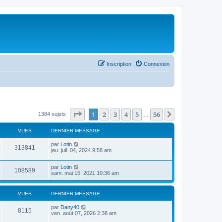
Inscription
Connexion
Page
1
sur
56
1
2
3
4
5
56
Suivant
1384 sujets
…
VUES
DERNIER MESSAGE
par
Lotin
313841
jeu. juil. 04, 2024 9:58 am
par
Lotin
108589
sam. mai 15, 2021 10:36 am
VUES
DERNIER MESSAGE
par
Dany40
8115
ven. août 07, 2026 2:38 am