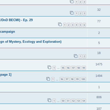
1
2
3
32
1
2
3
E/DnD BECMI) - Ep. 29
77
1
2
3
4
5
6
h campaign
2
gn of Mystery, Ecology and Exploration)
5
18
1
2
1475
1
95
96
97
98
99
…
 page 1]
1494
1
96
97
98
99
100
…
1
806
1
50
51
52
53
54
…
107