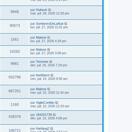
par
Hubeuh
9948
mar. juil. 28, 2026 12:30 pm
par
SombreroDeLaNuit
90573
lun. juil. 27, 2026 11:01 pm
par
Malone
1561
lun. juil. 27, 2026 4:29 pm
par
Malone
10292
lun. juil. 27, 2026 3:08 pm
par
Teomme
9981
dim. juil. 26, 2026 7:29 pm
par
theWatch
932786
ven. juil. 24, 2026 9:56 am
par
Malone
687261
mer. juil. 22, 2026 11:34 am
par
VigiloConfido
1160
mer. juil. 22, 2026 12:20 am
par
184201739
438376
dim. juil. 19, 2026 4:08 pm
par
Harfang2
106721