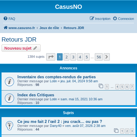
CasusNO
FAQ
Inscription
Connexion
www.casusno.fr
Jeux de rôle
Retours JDR
Retours JDR
Nouveau sujet
Page
1
sur
56
1
2
3
4
5
56
Suivant
1384 sujets
…
Annonces
Inventaire des comptes-rendus de parties
Dernier message par
Lotin
«
jeu. juil. 04, 2024 9:58 am
Réponses :
98
1
4
5
6
7
…
Index des Critiques
Dernier message par
Lotin
«
sam. mai 15, 2021 10:36 am
Réponses :
10
Sujets
Ce jeu me fait 2 l'œil 2 : jeu crack… ou pas ?
Dernier message par
Dany40
«
ven. août 07, 2026 2:38 am
Réponses :
44
1
2
3