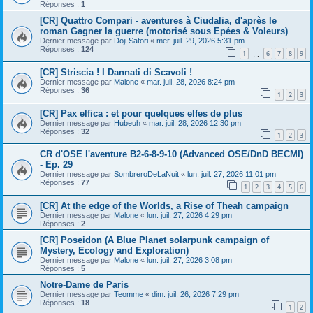
Réponses :
1
[CR] Quattro Compari - aventures à Ciudalia, d'après le
roman Gagner la guerre (motorisé sous Epées & Voleurs)
Dernier message par
Doji Satori
«
mer. juil. 29, 2026 5:31 pm
Réponses :
124
1
6
7
8
9
…
[CR] Striscia ! I Dannati di Scavoli !
Dernier message par
Malone
«
mar. juil. 28, 2026 8:24 pm
Réponses :
36
1
2
3
[CR] Pax elfica : et pour quelques elfes de plus
Dernier message par
Hubeuh
«
mar. juil. 28, 2026 12:30 pm
Réponses :
32
1
2
3
CR d'OSE l'aventure B2-6-8-9-10 (Advanced OSE/DnD BECMI)
- Ep. 29
Dernier message par
SombreroDeLaNuit
«
lun. juil. 27, 2026 11:01 pm
Réponses :
77
1
2
3
4
5
6
[CR] At the edge of the Worlds, a Rise of Theah campaign
Dernier message par
Malone
«
lun. juil. 27, 2026 4:29 pm
Réponses :
2
[CR] Poseidon (A Blue Planet solarpunk campaign of
Mystery, Ecology and Exploration)
Dernier message par
Malone
«
lun. juil. 27, 2026 3:08 pm
Réponses :
5
Notre-Dame de Paris
Dernier message par
Teomme
«
dim. juil. 26, 2026 7:29 pm
Réponses :
18
1
2