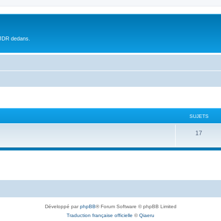
 JDR dedans.
SUJETS
17
Développé par
phpBB
® Forum Software © phpBB Limited
Traduction française officielle
©
Qiaeru