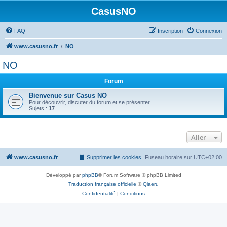
CasusNO
FAQ
Inscription
Connexion
www.casusno.fr
NO
NO
Forum
Bienvenue sur Casus NO
Pour découvrir, discuter du forum et se présenter.
Sujets :
17
Aller
www.casusno.fr
Supprimer les cookies
Fuseau horaire sur
UTC+02:00
Développé par
phpBB
® Forum Software © phpBB Limited
Traduction française officielle
©
Qiaeru
Confidentialité
|
Conditions