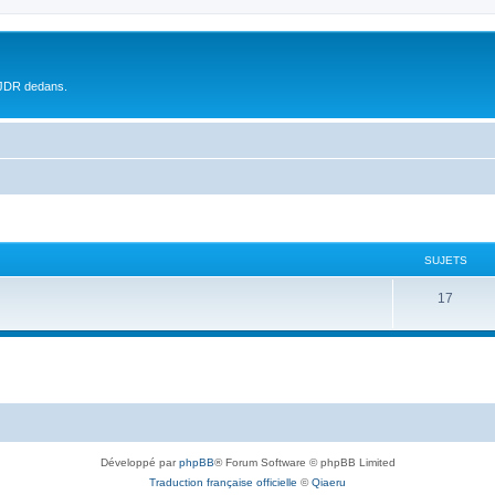
 JDR dedans.
SUJETS
17
Développé par
phpBB
® Forum Software © phpBB Limited
Traduction française officielle
©
Qiaeru