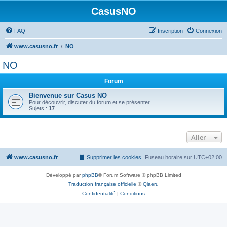
CasusNO
FAQ
Inscription
Connexion
www.casusno.fr
NO
NO
Forum
Bienvenue sur Casus NO
Pour découvrir, discuter du forum et se présenter.
Sujets :
17
Aller
www.casusno.fr
Supprimer les cookies
Fuseau horaire sur
UTC+02:00
Développé par
phpBB
® Forum Software © phpBB Limited
Traduction française officielle
©
Qiaeru
Confidentialité
|
Conditions