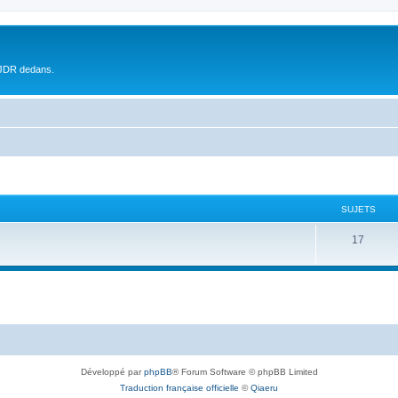
 JDR dedans.
SUJETS
17
Développé par
phpBB
® Forum Software © phpBB Limited
Traduction française officielle
©
Qiaeru