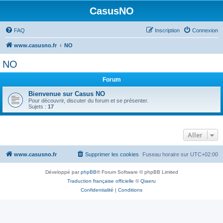
CasusNO
FAQ
Inscription
Connexion
www.casusno.fr
NO
NO
Forum
Bienvenue sur Casus NO
Pour découvrir, discuter du forum et se présenter.
Sujets :
17
Aller
www.casusno.fr
Supprimer les cookies
Fuseau horaire sur
UTC+02:00
Développé par
phpBB
® Forum Software © phpBB Limited
Traduction française officielle
©
Qiaeru
Confidentialité
|
Conditions