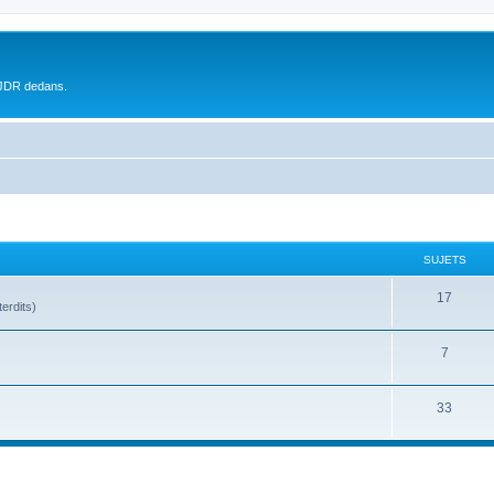
 JDR dedans.
SUJETS
17
terdits)
7
33