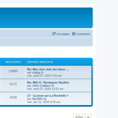
Inscription
Connexion
MESSAGES
DERNIER MESSAGE
Re: Moi, moi, moi, les vieux …
10885
C
par
cdang
o
ven. août 07, 2026 9:35 am
n
s
Re: MtG II : Rustiques Studies
5275
u
C
par
Jiohn Guilliann
l
o
ven. août 07, 2026 12:53 am
t
n
e
s
17 - Ça joue sur La Rochelle ?
1028
r
u
C
par
NikoB92
l
l
o
ven. juil. 31, 2026 9:35 am
e
t
n
d
e
s
e
r
u
r
l
l
Aller
n
e
t