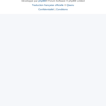
Développé par
phpBB
® Forum Software © phpBB Limited
Traduction française officielle
©
Qiaeru
Confidentialité
|
Conditions