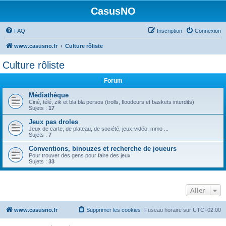
CasusNO
FAQ
Inscription
Connexion
www.casusno.fr
Culture rôliste
Culture rôliste
Forum
Médiathèque
Ciné, télé, zik et bla bla persos (trolls, floodeurs et baskets interdits)
Sujets :
17
Jeux pas droles
Jeux de carte, de plateau, de société, jeux-vidéo, mmo ...
Sujets :
7
Conventions, binouzes et recherche de joueurs
Pour trouver des gens pour faire des jeux
Sujets :
33
Aller
www.casusno.fr
Supprimer les cookies
Fuseau horaire sur
UTC+02:00