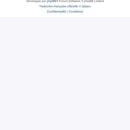
Développé par
phpBB
® Forum Software © phpBB Limited
Traduction française officielle
©
Qiaeru
Confidentialité
|
Conditions