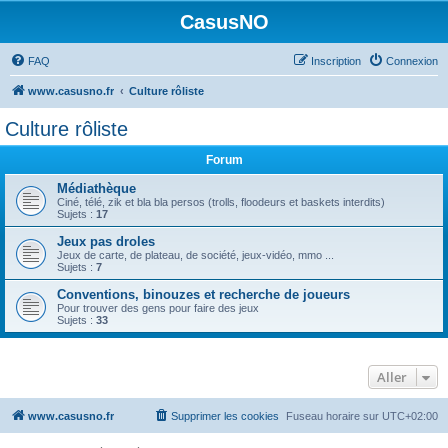
CasusNO
FAQ
Inscription
Connexion
www.casusno.fr
Culture rôliste
Culture rôliste
Forum
Médiathèque
Ciné, télé, zik et bla bla persos (trolls, floodeurs et baskets interdits)
Sujets :
17
Jeux pas droles
Jeux de carte, de plateau, de société, jeux-vidéo, mmo ...
Sujets :
7
Conventions, binouzes et recherche de joueurs
Pour trouver des gens pour faire des jeux
Sujets :
33
Aller
www.casusno.fr
Supprimer les cookies
Fuseau horaire sur
UTC+02:00