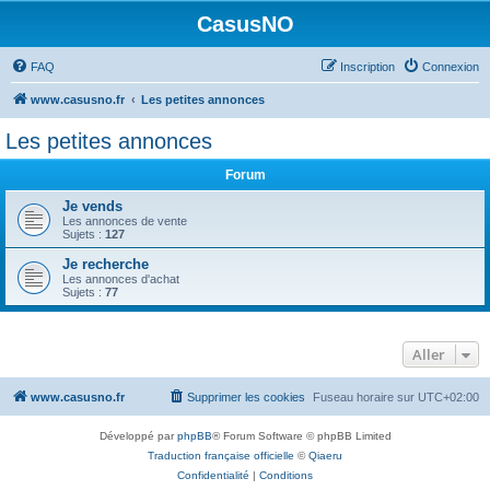
CasusNO
FAQ
Inscription
Connexion
www.casusno.fr
Les petites annonces
Les petites annonces
Forum
Je vends
Les annonces de vente
Sujets :
127
Je recherche
Les annonces d'achat
Sujets :
77
Aller
www.casusno.fr
Supprimer les cookies
Fuseau horaire sur
UTC+02:00
Développé par
phpBB
® Forum Software © phpBB Limited
Traduction française officielle
©
Qiaeru
Confidentialité
|
Conditions