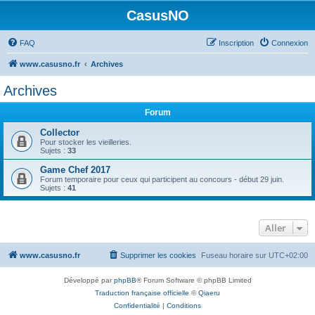
CasusNO
FAQ
Inscription
Connexion
www.casusno.fr
Archives
Archives
Forum
Collector
Pour stocker les vieilleries.
Sujets :
33
Game Chef 2017
Forum temporaire pour ceux qui participent au concours - début 29 juin.
Sujets :
41
Aller
www.casusno.fr
Supprimer les cookies
Fuseau horaire sur
UTC+02:00
Développé par
phpBB
® Forum Software © phpBB Limited
Traduction française officielle
©
Qiaeru
Confidentialité
|
Conditions