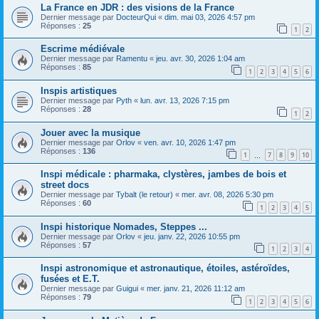
La France en JDR : des visions de la France
Dernier message par
DocteurQui
«
dim. mai 03, 2026 4:57 pm
Réponses :
25
1
2
Escrime médiévale
Dernier message par
Ramentu
«
jeu. avr. 30, 2026 1:04 am
Réponses :
85
1
2
3
4
5
6
Inspis artistiques
Dernier message par
Pyth
«
lun. avr. 13, 2026 7:15 pm
Réponses :
28
1
2
Jouer avec la musique
Dernier message par
Orlov
«
ven. avr. 10, 2026 1:47 pm
Réponses :
136
1
7
8
9
10
…
Inspi médicale : pharmaka, clystères, jambes de bois et
street docs
Dernier message par
Tybalt (le retour)
«
mer. avr. 08, 2026 5:30 pm
Réponses :
60
1
2
3
4
5
Inspi historique Nomades, Steppes ...
Dernier message par
Orlov
«
jeu. janv. 22, 2026 10:55 pm
Réponses :
57
1
2
3
4
Inspi astronomique et astronautique, étoiles, astéroïdes,
fusées et E.T.
Dernier message par
Guigui
«
mer. janv. 21, 2026 11:12 am
Réponses :
79
1
2
3
4
5
6