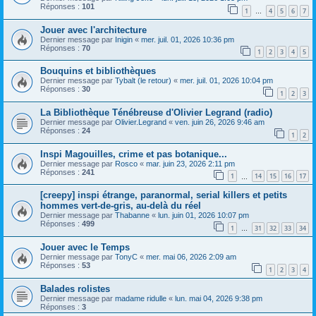
Réponses :
101
1
4
5
6
7
…
Jouer avec l'architecture
Dernier message par
Inigin
«
mer. juil. 01, 2026 10:36 pm
Réponses :
70
1
2
3
4
5
Bouquins et bibliothèques
Dernier message par
Tybalt (le retour)
«
mer. juil. 01, 2026 10:04 pm
Réponses :
30
1
2
3
La Bibliothèque Ténébreuse d'Olivier Legrand (radio)
Dernier message par
Olivier.Legrand
«
ven. juin 26, 2026 9:46 am
Réponses :
24
1
2
Inspi Magouilles, crime et pas botanique...
Dernier message par
Rosco
«
mar. juin 23, 2026 2:11 pm
Réponses :
241
1
14
15
16
17
…
[creepy] inspi étrange, paranormal, serial killers et petits
hommes vert-de-gris, au-delà du réel
Dernier message par
Thabanne
«
lun. juin 01, 2026 10:07 pm
Réponses :
499
1
31
32
33
34
…
Jouer avec le Temps
Dernier message par
TonyC
«
mer. mai 06, 2026 2:09 am
Réponses :
53
1
2
3
4
Balades rolistes
Dernier message par
madame ridulle
«
lun. mai 04, 2026 9:38 pm
Réponses :
3