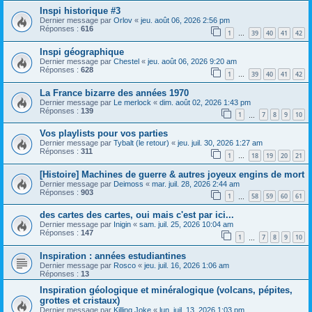
Inspi historique #3
Dernier message par
Orlov
«
jeu. août 06, 2026 2:56 pm
Réponses :
616
1
39
40
41
42
…
Inspi géographique
Dernier message par
Chestel
«
jeu. août 06, 2026 9:20 am
Réponses :
628
1
39
40
41
42
…
La France bizarre des années 1970
Dernier message par
Le merlock
«
dim. août 02, 2026 1:43 pm
Réponses :
139
1
7
8
9
10
…
Vos playlists pour vos parties
Dernier message par
Tybalt (le retour)
«
jeu. juil. 30, 2026 1:27 am
Réponses :
311
1
18
19
20
21
…
[Histoire] Machines de guerre & autres joyeux engins de mort
Dernier message par
Deimoss
«
mar. juil. 28, 2026 2:44 am
Réponses :
903
1
58
59
60
61
…
des cartes des cartes, oui mais c'est par ici...
Dernier message par
Inigin
«
sam. juil. 25, 2026 10:04 am
Réponses :
147
1
7
8
9
10
…
Inspiration : années estudiantines
Dernier message par
Rosco
«
jeu. juil. 16, 2026 1:06 am
Réponses :
13
Inspiration géologique et minéralogique (volcans, pépites,
grottes et cristaux)
Dernier message par
Killing Joke
«
lun. juil. 13, 2026 1:03 pm