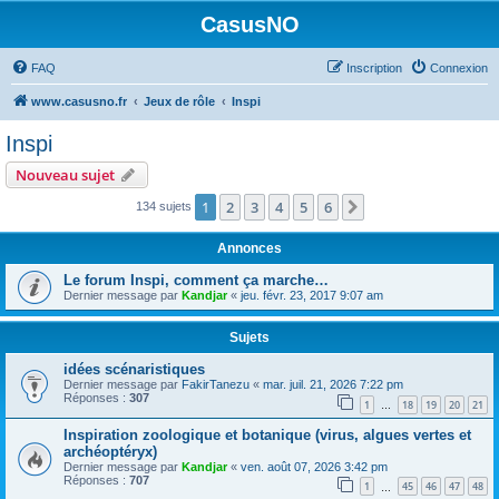
CasusNO
FAQ
Inscription
Connexion
www.casusno.fr
Jeux de rôle
Inspi
Inspi
Nouveau sujet
1
2
3
4
5
6
Suivant
134 sujets
Annonces
Le forum Inspi, comment ça marche…
Dernier message par
Kandjar
«
jeu. févr. 23, 2017 9:07 am
Sujets
idées scénaristiques
Dernier message par
FakirTanezu
«
mar. juil. 21, 2026 7:22 pm
Réponses :
307
1
18
19
20
21
…
Inspiration zoologique et botanique (virus, algues vertes et
archéoptéryx)
Dernier message par
Kandjar
«
ven. août 07, 2026 3:42 pm
Réponses :
707
1
45
46
47
48
…