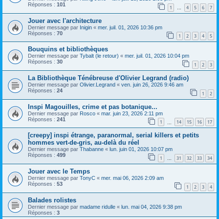
Réponses :
101
1
4
5
6
7
…
Jouer avec l'architecture
Dernier message par
Inigin
«
mer. juil. 01, 2026 10:36 pm
Réponses :
70
1
2
3
4
5
Bouquins et bibliothèques
Dernier message par
Tybalt (le retour)
«
mer. juil. 01, 2026 10:04 pm
Réponses :
30
1
2
3
La Bibliothèque Ténébreuse d'Olivier Legrand (radio)
Dernier message par
Olivier.Legrand
«
ven. juin 26, 2026 9:46 am
Réponses :
24
1
2
Inspi Magouilles, crime et pas botanique...
Dernier message par
Rosco
«
mar. juin 23, 2026 2:11 pm
Réponses :
241
1
14
15
16
17
…
[creepy] inspi étrange, paranormal, serial killers et petits
hommes vert-de-gris, au-delà du réel
Dernier message par
Thabanne
«
lun. juin 01, 2026 10:07 pm
Réponses :
499
1
31
32
33
34
…
Jouer avec le Temps
Dernier message par
TonyC
«
mer. mai 06, 2026 2:09 am
Réponses :
53
1
2
3
4
Balades rolistes
Dernier message par
madame ridulle
«
lun. mai 04, 2026 9:38 pm
Réponses :
3