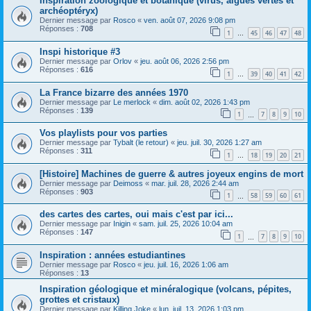
Inspiration zoologique et botanique (virus, algues vertes et
archéoptéryx)
Dernier message par
Rosco
«
ven. août 07, 2026 9:08 pm
Réponses :
708
1
45
46
47
48
…
Inspi historique #3
Dernier message par
Orlov
«
jeu. août 06, 2026 2:56 pm
Réponses :
616
1
39
40
41
42
…
La France bizarre des années 1970
Dernier message par
Le merlock
«
dim. août 02, 2026 1:43 pm
Réponses :
139
1
7
8
9
10
…
Vos playlists pour vos parties
Dernier message par
Tybalt (le retour)
«
jeu. juil. 30, 2026 1:27 am
Réponses :
311
1
18
19
20
21
…
[Histoire] Machines de guerre & autres joyeux engins de mort
Dernier message par
Deimoss
«
mar. juil. 28, 2026 2:44 am
Réponses :
903
1
58
59
60
61
…
des cartes des cartes, oui mais c'est par ici...
Dernier message par
Inigin
«
sam. juil. 25, 2026 10:04 am
Réponses :
147
1
7
8
9
10
…
Inspiration : années estudiantines
Dernier message par
Rosco
«
jeu. juil. 16, 2026 1:06 am
Réponses :
13
Inspiration géologique et minéralogique (volcans, pépites,
grottes et cristaux)
Dernier message par
Killing Joke
«
lun. juil. 13, 2026 1:03 pm