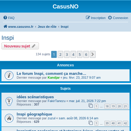
CasusNO
FAQ
Inscription
Connexion
www.casusno.fr
Jeux de rôle
Inspi
Inspi
Nouveau sujet
1
2
3
4
5
6
Suivant
134 sujets
Annonces
Le forum Inspi, comment ça marche…
Dernier message par
Kandjar
«
jeu. févr. 23, 2017 9:07 am
Sujets
idées scénaristiques
Dernier message par
FakirTanezu
«
mar. juil. 21, 2026 7:22 pm
Réponses :
307
1
18
19
20
21
…
Inspi géographique
Dernier message par
zuzul
«
sam. août 08, 2026 6:14 am
Réponses :
629
1
39
40
41
42
…