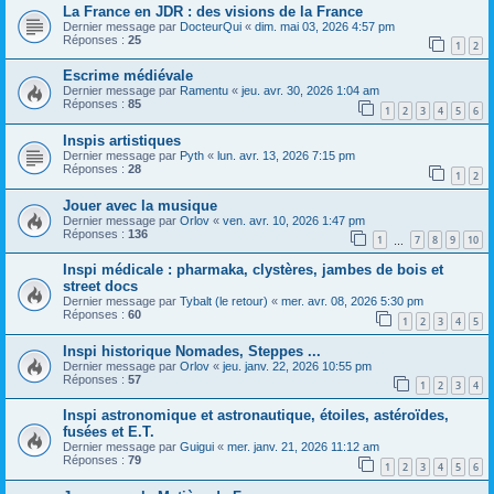
La France en JDR : des visions de la France
Dernier message par
DocteurQui
«
dim. mai 03, 2026 4:57 pm
Réponses :
25
1
2
Escrime médiévale
Dernier message par
Ramentu
«
jeu. avr. 30, 2026 1:04 am
Réponses :
85
1
2
3
4
5
6
Inspis artistiques
Dernier message par
Pyth
«
lun. avr. 13, 2026 7:15 pm
Réponses :
28
1
2
Jouer avec la musique
Dernier message par
Orlov
«
ven. avr. 10, 2026 1:47 pm
Réponses :
136
1
7
8
9
10
…
Inspi médicale : pharmaka, clystères, jambes de bois et
street docs
Dernier message par
Tybalt (le retour)
«
mer. avr. 08, 2026 5:30 pm
Réponses :
60
1
2
3
4
5
Inspi historique Nomades, Steppes ...
Dernier message par
Orlov
«
jeu. janv. 22, 2026 10:55 pm
Réponses :
57
1
2
3
4
Inspi astronomique et astronautique, étoiles, astéroïdes,
fusées et E.T.
Dernier message par
Guigui
«
mer. janv. 21, 2026 11:12 am
Réponses :
79
1
2
3
4
5
6