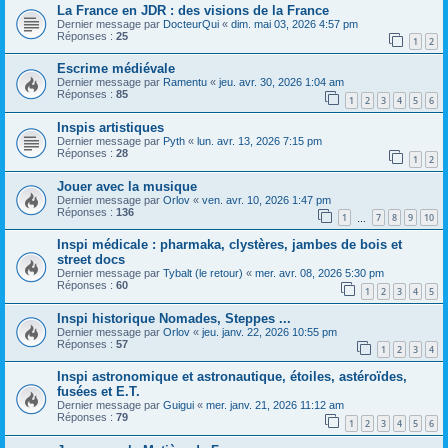
La France en JDR : des visions de la France
Dernier message par
DocteurQui
«
dim. mai 03, 2026 4:57 pm
Réponses :
25
1
2
Escrime médiévale
Dernier message par
Ramentu
«
jeu. avr. 30, 2026 1:04 am
Réponses :
85
1
2
3
4
5
6
Inspis artistiques
Dernier message par
Pyth
«
lun. avr. 13, 2026 7:15 pm
Réponses :
28
1
2
Jouer avec la musique
Dernier message par
Orlov
«
ven. avr. 10, 2026 1:47 pm
Réponses :
136
1
7
8
9
10
…
Inspi médicale : pharmaka, clystères, jambes de bois et
street docs
Dernier message par
Tybalt (le retour)
«
mer. avr. 08, 2026 5:30 pm
Réponses :
60
1
2
3
4
5
Inspi historique Nomades, Steppes ...
Dernier message par
Orlov
«
jeu. janv. 22, 2026 10:55 pm
Réponses :
57
1
2
3
4
Inspi astronomique et astronautique, étoiles, astéroïdes,
fusées et E.T.
Dernier message par
Guigui
«
mer. janv. 21, 2026 11:12 am
Réponses :
79
1
2
3
4
5
6