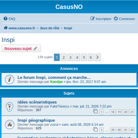
CasusNO
FAQ
Inscription
Connexion
www.casusno.fr
Jeux de rôle
Inspi
Inspi
Nouveau sujet
1
2
3
4
5
6
Suivant
134 sujets
Annonces
Le forum Inspi, comment ça marche…
Dernier message par
Kandjar
«
jeu. févr. 23, 2017 9:07 am
Sujets
idées scénaristiques
Dernier message par
FakirTanezu
«
mar. juil. 21, 2026 7:22 pm
Réponses :
307
1
18
19
20
21
…
Inspi géographique
Dernier message par
zuzul
«
sam. août 08, 2026 6:14 am
Réponses :
629
1
39
40
41
42
…