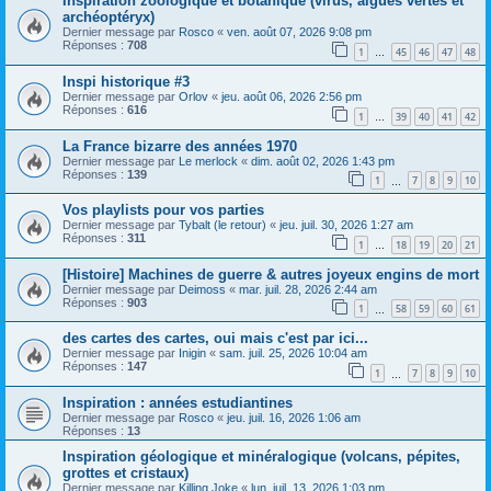
Inspiration zoologique et botanique (virus, algues vertes et
archéoptéryx)
Dernier message par
Rosco
«
ven. août 07, 2026 9:08 pm
Réponses :
708
1
45
46
47
48
…
Inspi historique #3
Dernier message par
Orlov
«
jeu. août 06, 2026 2:56 pm
Réponses :
616
1
39
40
41
42
…
La France bizarre des années 1970
Dernier message par
Le merlock
«
dim. août 02, 2026 1:43 pm
Réponses :
139
1
7
8
9
10
…
Vos playlists pour vos parties
Dernier message par
Tybalt (le retour)
«
jeu. juil. 30, 2026 1:27 am
Réponses :
311
1
18
19
20
21
…
[Histoire] Machines de guerre & autres joyeux engins de mort
Dernier message par
Deimoss
«
mar. juil. 28, 2026 2:44 am
Réponses :
903
1
58
59
60
61
…
des cartes des cartes, oui mais c'est par ici...
Dernier message par
Inigin
«
sam. juil. 25, 2026 10:04 am
Réponses :
147
1
7
8
9
10
…
Inspiration : années estudiantines
Dernier message par
Rosco
«
jeu. juil. 16, 2026 1:06 am
Réponses :
13
Inspiration géologique et minéralogique (volcans, pépites,
grottes et cristaux)
Dernier message par
Killing Joke
«
lun. juil. 13, 2026 1:03 pm