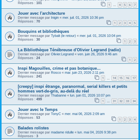
Réponses :
101
1
4
5
6
7
…
Jouer avec l'architecture
Dernier message par
Inigin
«
mer. juil. 01, 2026 10:36 pm
Réponses :
70
1
2
3
4
5
Bouquins et bibliothèques
Dernier message par
Tybalt (le retour)
«
mer. juil. 01, 2026 10:04 pm
Réponses :
30
1
2
3
La Bibliothèque Ténébreuse d'Olivier Legrand (radio)
Dernier message par
Olivier.Legrand
«
ven. juin 26, 2026 9:46 am
Réponses :
24
1
2
Inspi Magouilles, crime et pas botanique...
Dernier message par
Rosco
«
mar. juin 23, 2026 2:11 pm
Réponses :
241
1
14
15
16
17
…
[creepy] inspi étrange, paranormal, serial killers et petits
hommes vert-de-gris, au-delà du réel
Dernier message par
Thabanne
«
lun. juin 01, 2026 10:07 pm
Réponses :
499
1
31
32
33
34
…
Jouer avec le Temps
Dernier message par
TonyC
«
mer. mai 06, 2026 2:09 am
Réponses :
53
1
2
3
4
Balades rolistes
Dernier message par
madame ridulle
«
lun. mai 04, 2026 9:38 pm
Réponses :
3