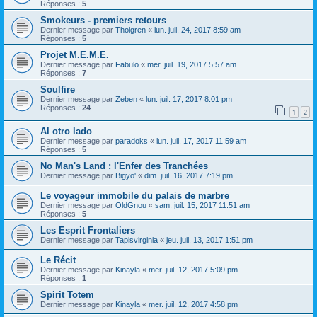
Réponses :
5
Smokeurs - premiers retours
Dernier message par
Tholgren
«
lun. juil. 24, 2017 8:59 am
Réponses :
5
Projet M.E.M.E.
Dernier message par
Fabulo
«
mer. juil. 19, 2017 5:57 am
Réponses :
7
Soulfire
Dernier message par
Zeben
«
lun. juil. 17, 2017 8:01 pm
Réponses :
24
1
2
Al otro lado
Dernier message par
paradoks
«
lun. juil. 17, 2017 11:59 am
Réponses :
5
No Man's Land : l'Enfer des Tranchées
Dernier message par
Bigyo'
«
dim. juil. 16, 2017 7:19 pm
Le voyageur immobile du palais de marbre
Dernier message par
OldGnou
«
sam. juil. 15, 2017 11:51 am
Réponses :
5
Les Esprit Frontaliers
Dernier message par
Tapisvirginia
«
jeu. juil. 13, 2017 1:51 pm
Le Récit
Dernier message par
Kinayla
«
mer. juil. 12, 2017 5:09 pm
Réponses :
1
Spirit Totem
Dernier message par
Kinayla
«
mer. juil. 12, 2017 4:58 pm