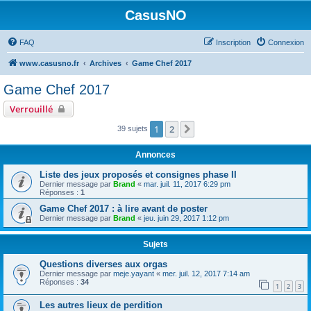
CasusNO
FAQ
Inscription
Connexion
www.casusno.fr
Archives
Game Chef 2017
Game Chef 2017
Verrouillé
1
2
Suivant
39 sujets
Annonces
Liste des jeux proposés et consignes phase II
Dernier message par
Brand
«
mar. juil. 11, 2017 6:29 pm
Réponses :
1
Game Chef 2017 : à lire avant de poster
Dernier message par
Brand
«
jeu. juin 29, 2017 1:12 pm
Sujets
Questions diverses aux orgas
Dernier message par
meje.yayant
«
mer. juil. 12, 2017 7:14 am
Réponses :
34
1
2
3
Les autres lieux de perdition