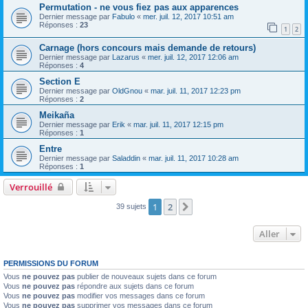
Permutation - ne vous fiez pas aux apparences
Dernier message par
Fabulo
«
mer. juil. 12, 2017 10:51 am
Réponses :
23
1
2
Carnage (hors concours mais demande de retours)
Dernier message par
Lazarus
«
mer. juil. 12, 2017 12:06 am
Réponses :
4
Section E
Dernier message par
OldGnou
«
mar. juil. 11, 2017 12:23 pm
Réponses :
2
Meikaña
Dernier message par
Erik
«
mar. juil. 11, 2017 12:15 pm
Réponses :
1
Entre
Dernier message par
Saladdin
«
mar. juil. 11, 2017 10:28 am
Réponses :
1
Verrouillé
1
2
Suivant
39 sujets
Aller
PERMISSIONS DU FORUM
Vous
ne pouvez pas
publier de nouveaux sujets dans ce forum
Vous
ne pouvez pas
répondre aux sujets dans ce forum
Vous
ne pouvez pas
modifier vos messages dans ce forum
Vous
ne pouvez pas
supprimer vos messages dans ce forum