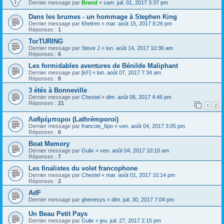
Dernier message par
Brand
«
sam. juil. 01, 2017 3:37 pm
Dans les brumes - un hommage à Stephen King
Dernier message par
Khelren
«
mar. août 15, 2017 8:26 pm
Réponses :
1
TorTURING
Dernier message par
Steve J
«
lun. août 14, 2017 10:36 am
Réponses :
6
Les formidables aventures de Bénilde Maliphant
Dernier message par
[kF]
«
lun. août 07, 2017 7:34 am
Réponses :
8
3 étés à Bonneville
Dernier message par
Chestel
«
dim. août 06, 2017 4:46 pm
Réponses :
21
1
2
Λαθρέμποροι (Lathrémporoi)
Dernier message par
francois_6po
«
ven. août 04, 2017 3:05 pm
Réponses :
6
Boat Memory
Dernier message par
Gulix
«
ven. août 04, 2017 10:10 am
Réponses :
7
Les finalistes du volet francophone
Dernier message par
Chestel
«
mar. août 01, 2017 10:14 pm
Réponses :
2
AdF
Dernier message par
ghenesys
«
dim. juil. 30, 2017 7:04 pm
Un Beau Petit Pays
Dernier message par
Gulix
«
jeu. juil. 27, 2017 2:15 pm