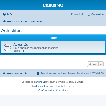
CasusNO
FAQ
Inscription
Connexion
www.casusno.fr
Actualités
Actualités
Forum
Actualités
Pour discuter sereinement de l'actualité
Sujets :
8
Aller
www.casusno.fr
Supprimer les cookies
Fuseau horaire sur
UTC+02:00
Développé par
phpBB
® Forum Software © phpBB Limited
Traduction française officielle
©
Qiaeru
Confidentialité
|
Conditions