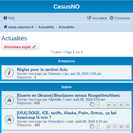
CasusNO
FAQ
Inscription
Connexion
www.casusno.fr
Actualités
Actualités
Actualités
Nouveau sujet
7 sujets • Page
1
sur
1
Annonces
Règles pour la section Actu
Dernier message par
Deimoss
«
jeu. juin 26, 2025 3:09 am
Réponses :
7
Sujets
[Guerre en Ukraine] Bleu/jaune versus Rouge/bleu/blanc
Dernier message par
Nightfalls
«
sam. août 08, 2026 9:53 am
Réponses :
633
1
40
41
42
43
…
[USA] DOGE, ICE, tariffs, Alaska, Putin, Ormuz, ça fait
beaucoup là non ?
Dernier message par
Florentbzh
«
sam. août 08, 2026 9:25 am
Réponses :
434
1
26
27
28
29
…