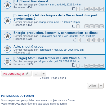
[I.A] Skynet Resistenza!
Dernier message par
Chestel
«
sam. août 08, 2026 6:49 am
Réponses :
404
1
24
25
26
27
…
[Sciences] Y'a t-il des briques de la Vie au fond d'un puit
gravitationnel?
Dernier message par
cdang
«
ven. août 07, 2026 2:09 pm
Réponses :
482
1
30
31
32
33
…
Énergie -production, économie, consommation- et climat
Dernier message par
Qui Revient de Loin
«
ven. août 07, 2026 1:23 pm
Réponses :
178
1
9
10
11
12
…
Actu, shoot & scoop
Dernier message par
Florentbzh
«
mer. juil. 29, 2026 8:09 pm
Réponses :
12
[Energie] Atom Heart Mother vs Earth Wind & Fire
Dernier message par
Mugen
«
dim. juil. 05, 2026 12:01 pm
Réponses :
1477
1
96
97
98
99
…
Nouveau sujet
7 sujets • Page
1
sur
1
Aller
PERMISSIONS DU FORUM
Vous
ne pouvez pas
publier de nouveaux sujets dans ce forum
Vous
ne pouvez pas
répondre aux sujets dans ce forum