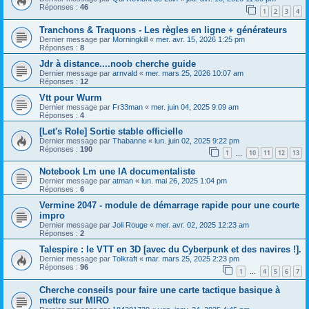
Réponses :
46
1
2
3
4
Tranchons & Traquons - Les règles en ligne + générateurs
Dernier message par
Morningkill
«
mer. avr. 15, 2026 1:25 pm
Réponses :
8
Jdr à distance....noob cherche guide
Dernier message par
arnvald
«
mer. mars 25, 2026 10:07 am
Réponses :
12
Vtt pour Wurm
Dernier message par
Fr33man
«
mer. juin 04, 2025 9:09 am
Réponses :
4
[Let's Role] Sortie stable officielle
Dernier message par
Thabanne
«
lun. juin 02, 2025 9:22 pm
Réponses :
190
1
10
11
12
13
…
Notebook Lm une IA documentaliste
Dernier message par
atman
«
lun. mai 26, 2025 1:04 pm
Réponses :
6
Vermine 2047 - module de démarrage rapide pour une courte
impro
Dernier message par
Joli Rouge
«
mer. avr. 02, 2025 12:23 am
Réponses :
2
Talespire : le VTT en 3D [avec du Cyberpunk et des navires !].
Dernier message par
Tolkraft
«
mar. mars 25, 2025 2:23 pm
Réponses :
96
1
4
5
6
7
…
Cherche conseils pour faire une carte tactique basique à
mettre sur MIRO