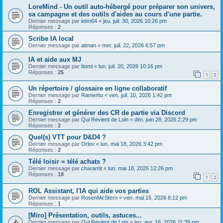
LoreMind - Un outil auto-hébergé pour préparer son univers,
sa campagne et des outils d'aides au cours d'une partie.
Dernier message par
ietm64
«
jeu. juil. 30, 2026 10:26 pm
Réponses :
2
Scribe IA local
Dernier message par
atman
«
mer. juil. 22, 2026 6:57 pm
IA et aide aux MJ
Dernier message par
Itomi
«
lun. juil. 20, 2026 10:16 pm
Réponses :
25
1
2
Un répertoire / glossaire en ligne collaboratif
Dernier message par
Ramentu
«
ven. juil. 10, 2026 1:42 pm
Réponses :
2
Enregistrer et générer des CR de partie via Discord
Dernier message par
Qui Revient de Loin
«
dim. juin 28, 2026 2:29 pm
Réponses :
2
Quel(s) VTT pour D&D4 ?
Dernier message par
Orlov
«
lun. mai 18, 2026 3:42 pm
Réponses :
2
Télé loisir = télé achats ?
Dernier message par
charamit
«
lun. mai 18, 2026 12:26 pm
Réponses :
18
1
2
ROL Assistant, l'IA qui aide vos parties
Dernier message par
RosenMcStern
«
ven. mai 15, 2026 8:12 pm
Réponses :
1
[Miro] Présentation, outils, astuces...
Dernier message par
Qui Revient de Loin
«
jeu. avr. 16, 2026 11:39 pm