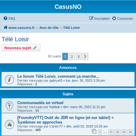
CasusNO
FAQ
Inscription
Connexion
www.casusno.fr
Jeux de rôle
Télé Loisir
Télé Loisir
Nouveau sujet
1
2
3
Suivant
60 sujets
Annonces
Le forum Télé Loisir, comment ça marche...
Dernier message par
gabryel3
«
lun. janv. 30, 2023 3:39 pm
Réponses :
2
Sujets
Communautés en virtuel
Dernier message par
Kabbal
«
dim. mars 06, 2022 11:11 pm
Réponses :
10
[FoundryVTT] Outil de JDR en ligne (et sur table!) +
Systèmes en approches
Dernier message par
Carter77
«
dim. août 02, 2026 10:25 am
Réponses :
499
1
31
32
33
34
…