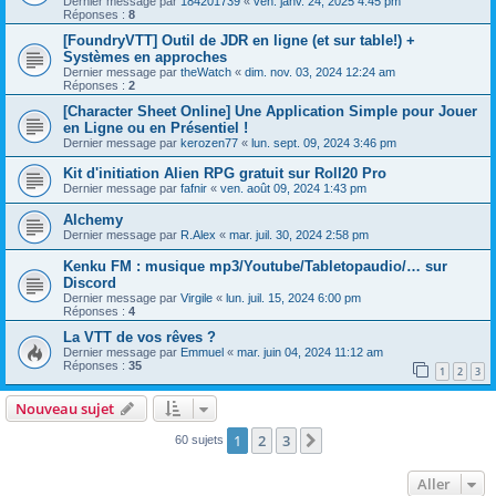
Dernier message par
184201739
«
ven. janv. 24, 2025 4:45 pm
Réponses :
8
[FoundryVTT] Outil de JDR en ligne (et sur table!) +
Systèmes en approches
Dernier message par
theWatch
«
dim. nov. 03, 2024 12:24 am
Réponses :
2
[Character Sheet Online] Une Application Simple pour Jouer
en Ligne ou en Présentiel !
Dernier message par
kerozen77
«
lun. sept. 09, 2024 3:46 pm
Kit d'initiation Alien RPG gratuit sur Roll20 Pro
Dernier message par
fafnir
«
ven. août 09, 2024 1:43 pm
Alchemy
Dernier message par
R.Alex
«
mar. juil. 30, 2024 2:58 pm
Kenku FM : musique mp3/Youtube/Tabletopaudio/… sur
Discord
Dernier message par
Virgile
«
lun. juil. 15, 2024 6:00 pm
Réponses :
4
La VTT de vos rêves ?
Dernier message par
Emmuel
«
mar. juin 04, 2024 11:12 am
Réponses :
35
1
2
3
Nouveau sujet
1
2
3
Suivant
60 sujets
Aller