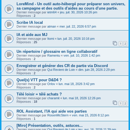
LoreMind - Un outil auto-hébergé pour préparer son univers,
sa campagne et des outils d'aides au cours d'une partie.
Dernier message par
ietm64
«
jeu. juil. 30, 2026 10:26 pm
Réponses :
2
Scribe IA local
Dernier message par
atman
«
mer. juil. 22, 2026 6:57 pm
IA et aide aux MJ
Dernier message par
Itomi
«
lun. juil. 20, 2026 10:16 pm
Réponses :
25
1
2
Un répertoire / glossaire en ligne collaboratif
Dernier message par
Ramentu
«
ven. juil. 10, 2026 1:42 pm
Réponses :
2
Enregistrer et générer des CR de partie via Discord
Dernier message par
Qui Revient de Loin
«
dim. juin 28, 2026 2:29 pm
Réponses :
2
Quel(s) VTT pour D&D4 ?
Dernier message par
Orlov
«
lun. mai 18, 2026 3:42 pm
Réponses :
2
Télé loisir = télé achats ?
Dernier message par
charamit
«
lun. mai 18, 2026 12:26 pm
Réponses :
18
1
2
ROL Assistant, l'IA qui aide vos parties
Dernier message par
RosenMcStern
«
ven. mai 15, 2026 8:12 pm
Réponses :
1
[Miro] Présentation, outils, astuces...
Dernier message par
Qui Revient de Loin
«
jeu. avr. 16, 2026 11:39 pm