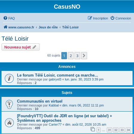
CasusNO
FAQ
Inscription
Connexion
www.casusno.fr
Jeux de rôle
Télé Loisir
Télé Loisir
Nouveau sujet
1
2
3
Suivant
60 sujets
Annonces
Le forum Télé Loisir, comment ça marche...
Dernier message par
gabryel3
«
lun. janv. 30, 2023 3:39 pm
Réponses :
2
Sujets
Communautés en virtuel
Dernier message par
Kabbal
«
dim. mars 06, 2022 11:11 pm
Réponses :
10
[FoundryVTT] Outil de JDR en ligne (et sur table!) +
Systèmes en approches
Dernier message par
Carter77
«
dim. août 02, 2026 10:25 am
Réponses :
499
1
31
32
33
34
…