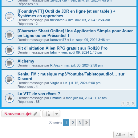
Dernier message par
184201739
«
ven. janv. 24, 2025 4:45 pm
Réponses :
8
[FoundryVTT] Outil de JDR en ligne (et sur table!) +
Systèmes en approches
Dernier message par
theWatch
«
dim. nov. 03, 2024 12:24 am
Réponses :
2
[Character Sheet Online] Une Application Simple pour Jouer
en Ligne ou en Présentiel !
Dernier message par
kerozen77
«
lun. sept. 09, 2024 3:46 pm
Kit d'initiation Alien RPG gratuit sur Roll20 Pro
Dernier message par
fafnir
«
ven. août 09, 2024 1:43 pm
Alchemy
Dernier message par
R.Alex
«
mar. juil. 30, 2024 2:58 pm
Kenku FM : musique mp3/Youtube/Tabletopaudio/… sur
Discord
Dernier message par
Virgile
«
lun. juil. 15, 2024 6:00 pm
Réponses :
4
La VTT de vos rêves ?
Dernier message par
Emmuel
«
mar. juin 04, 2024 11:12 am
Réponses :
35
1
2
3
Nouveau sujet
1
2
3
Suivant
60 sujets
Aller