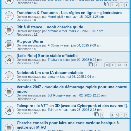
Réponses :
46
1
2
3
4
Tranchons & Traquons - Les règles en ligne + générateurs
Dernier message par
Morningkill
«
mer. avr. 15, 2026 1:25 pm
Réponses :
8
Jdr à distance....noob cherche guide
Dernier message par
arnvald
«
mer. mars 25, 2026 10:07 am
Réponses :
12
Vtt pour Wurm
Dernier message par
Fr33man
«
mer. juin 04, 2025 9:09 am
Réponses :
4
[Let's Role] Sortie stable officielle
Dernier message par
Thabanne
«
lun. juin 02, 2025 9:22 pm
Réponses :
190
1
10
11
12
13
…
Notebook Lm une IA documentaliste
Dernier message par
atman
«
lun. mai 26, 2025 1:04 pm
Réponses :
6
Vermine 2047 - module de démarrage rapide pour une courte
impro
Dernier message par
Joli Rouge
«
mer. avr. 02, 2025 12:23 am
Réponses :
2
Talespire : le VTT en 3D [avec du Cyberpunk et des navires !].
Dernier message par
Tolkraft
«
mar. mars 25, 2025 2:23 pm
Réponses :
96
1
4
5
6
7
…
Cherche conseils pour faire une carte tactique basique à
mettre sur MIRO