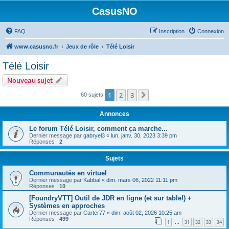
CasusNO
FAQ
Inscription
Connexion
www.casusno.fr
Jeux de rôle
Télé Loisir
Télé Loisir
Nouveau sujet
1
2
3
Suivant
60 sujets
Annonces
Le forum Télé Loisir, comment ça marche...
Dernier message par
gabryel3
«
lun. janv. 30, 2023 3:39 pm
Réponses :
2
Sujets
Communautés en virtuel
Dernier message par
Kabbal
«
dim. mars 06, 2022 11:11 pm
Réponses :
10
[FoundryVTT] Outil de JDR en ligne (et sur table!) +
Systèmes en approches
Dernier message par
Carter77
«
dim. août 02, 2026 10:25 am
Réponses :
499
1
31
32
33
34
…