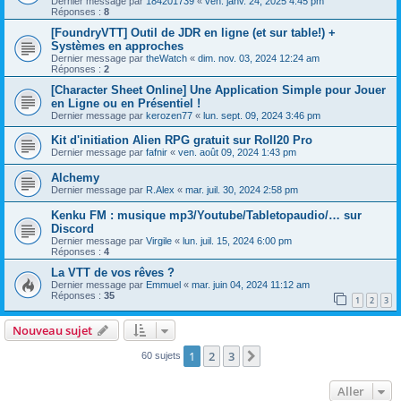
Dernier message par
184201739
«
ven. janv. 24, 2025 4:45 pm
Réponses :
8
[FoundryVTT] Outil de JDR en ligne (et sur table!) +
Systèmes en approches
Dernier message par
theWatch
«
dim. nov. 03, 2024 12:24 am
Réponses :
2
[Character Sheet Online] Une Application Simple pour Jouer
en Ligne ou en Présentiel !
Dernier message par
kerozen77
«
lun. sept. 09, 2024 3:46 pm
Kit d'initiation Alien RPG gratuit sur Roll20 Pro
Dernier message par
fafnir
«
ven. août 09, 2024 1:43 pm
Alchemy
Dernier message par
R.Alex
«
mar. juil. 30, 2024 2:58 pm
Kenku FM : musique mp3/Youtube/Tabletopaudio/… sur
Discord
Dernier message par
Virgile
«
lun. juil. 15, 2024 6:00 pm
Réponses :
4
La VTT de vos rêves ?
Dernier message par
Emmuel
«
mar. juin 04, 2024 11:12 am
Réponses :
35
1
2
3
Nouveau sujet
1
2
3
Suivant
60 sujets
Aller