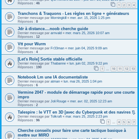
Réponses :
46
1
2
3
4
Tranchons & Traquons - Les règles en ligne + générateurs
Dernier message par
Morningkill
«
mer. avr. 15, 2026 1:25 pm
Réponses :
8
Jdr à distance....noob cherche guide
Dernier message par
arnvald
«
mer. mars 25, 2026 10:07 am
Réponses :
12
Vtt pour Wurm
Dernier message par
Fr33man
«
mer. juin 04, 2025 9:09 am
Réponses :
4
[Let's Role] Sortie stable officielle
Dernier message par
Thabanne
«
lun. juin 02, 2025 9:22 pm
Réponses :
190
1
10
11
12
13
…
Notebook Lm une IA documentaliste
Dernier message par
atman
«
lun. mai 26, 2025 1:04 pm
Réponses :
6
Vermine 2047 - module de démarrage rapide pour une courte
impro
Dernier message par
Joli Rouge
«
mer. avr. 02, 2025 12:23 am
Réponses :
2
Talespire : le VTT en 3D [avec du Cyberpunk et des navires !].
Dernier message par
Tolkraft
«
mar. mars 25, 2025 2:23 pm
Réponses :
96
1
4
5
6
7
…
Cherche conseils pour faire une carte tactique basique à
mettre sur MIRO