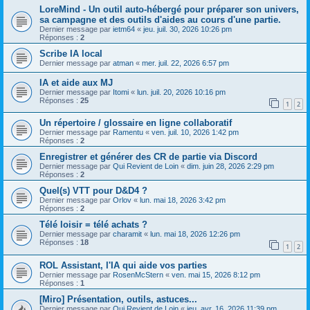
LoreMind - Un outil auto-hébergé pour préparer son univers,
sa campagne et des outils d'aides au cours d'une partie.
Dernier message par
ietm64
«
jeu. juil. 30, 2026 10:26 pm
Réponses :
2
Scribe IA local
Dernier message par
atman
«
mer. juil. 22, 2026 6:57 pm
IA et aide aux MJ
Dernier message par
Itomi
«
lun. juil. 20, 2026 10:16 pm
Réponses :
25
1
2
Un répertoire / glossaire en ligne collaboratif
Dernier message par
Ramentu
«
ven. juil. 10, 2026 1:42 pm
Réponses :
2
Enregistrer et générer des CR de partie via Discord
Dernier message par
Qui Revient de Loin
«
dim. juin 28, 2026 2:29 pm
Réponses :
2
Quel(s) VTT pour D&D4 ?
Dernier message par
Orlov
«
lun. mai 18, 2026 3:42 pm
Réponses :
2
Télé loisir = télé achats ?
Dernier message par
charamit
«
lun. mai 18, 2026 12:26 pm
Réponses :
18
1
2
ROL Assistant, l'IA qui aide vos parties
Dernier message par
RosenMcStern
«
ven. mai 15, 2026 8:12 pm
Réponses :
1
[Miro] Présentation, outils, astuces...
Dernier message par
Qui Revient de Loin
«
jeu. avr. 16, 2026 11:39 pm