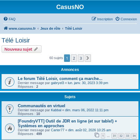
CasusNO
FAQ
Inscription
Connexion
www.casusno.fr
Jeux de rôle
Télé Loisir
Télé Loisir
Nouveau sujet
1
2
3
Suivant
60 sujets
Annonces
Le forum Télé Loisir, comment ça marche...
Dernier message par
gabryel3
«
lun. janv. 30, 2023 3:39 pm
Réponses :
2
Sujets
Communautés en virtuel
Dernier message par
Kabbal
«
dim. mars 06, 2022 11:11 pm
Réponses :
10
[FoundryVTT] Outil de JDR en ligne (et sur table!) +
Systèmes en approches
Dernier message par
Carter77
«
dim. août 02, 2026 10:25 am
Réponses :
499
1
31
32
33
34
…