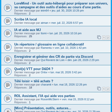
LoreMind - Un outil auto-hébergé pour préparer son univers,
sa campagne et des outils d'aides au cours d'une partie.
Dernier message par
ietm64
«
jeu. juil. 30, 2026 10:26 pm
Réponses :
2
Scribe IA local
Dernier message par
atman
«
mer. juil. 22, 2026 6:57 pm
IA et aide aux MJ
Dernier message par
Itomi
«
lun. juil. 20, 2026 10:16 pm
Réponses :
25
1
2
Un répertoire / glossaire en ligne collaboratif
Dernier message par
Ramentu
«
ven. juil. 10, 2026 1:42 pm
Réponses :
2
Enregistrer et générer des CR de partie via Discord
Dernier message par
Qui Revient de Loin
«
dim. juin 28, 2026 2:29 pm
Réponses :
2
Quel(s) VTT pour D&D4 ?
Dernier message par
Orlov
«
lun. mai 18, 2026 3:42 pm
Réponses :
2
Télé loisir = télé achats ?
Dernier message par
charamit
«
lun. mai 18, 2026 12:26 pm
Réponses :
18
1
2
ROL Assistant, l'IA qui aide vos parties
Dernier message par
RosenMcStern
«
ven. mai 15, 2026 8:12 pm
Réponses :
1
[Miro] Présentation, outils, astuces...
Dernier message par
Qui Revient de Loin
«
jeu. avr. 16, 2026 11:39 pm