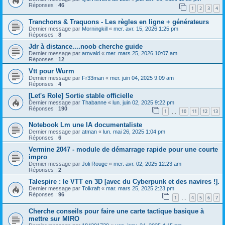
Réponses :
46
1
2
3
4
Tranchons & Traquons - Les règles en ligne + générateurs
Dernier message par
Morningkill
«
mer. avr. 15, 2026 1:25 pm
Réponses :
8
Jdr à distance....noob cherche guide
Dernier message par
arnvald
«
mer. mars 25, 2026 10:07 am
Réponses :
12
Vtt pour Wurm
Dernier message par
Fr33man
«
mer. juin 04, 2025 9:09 am
Réponses :
4
[Let's Role] Sortie stable officielle
Dernier message par
Thabanne
«
lun. juin 02, 2025 9:22 pm
Réponses :
190
1
10
11
12
13
…
Notebook Lm une IA documentaliste
Dernier message par
atman
«
lun. mai 26, 2025 1:04 pm
Réponses :
6
Vermine 2047 - module de démarrage rapide pour une courte
impro
Dernier message par
Joli Rouge
«
mer. avr. 02, 2025 12:23 am
Réponses :
2
Talespire : le VTT en 3D [avec du Cyberpunk et des navires !].
Dernier message par
Tolkraft
«
mar. mars 25, 2025 2:23 pm
Réponses :
96
1
4
5
6
7
…
Cherche conseils pour faire une carte tactique basique à
mettre sur MIRO