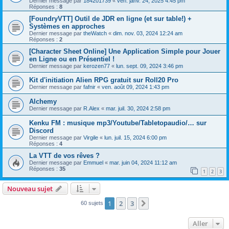
Dernier message par
184201739
«
ven. janv. 24, 2025 4:45 pm
Réponses :
8
[FoundryVTT] Outil de JDR en ligne (et sur table!) +
Systèmes en approches
Dernier message par
theWatch
«
dim. nov. 03, 2024 12:24 am
Réponses :
2
[Character Sheet Online] Une Application Simple pour Jouer
en Ligne ou en Présentiel !
Dernier message par
kerozen77
«
lun. sept. 09, 2024 3:46 pm
Kit d'initiation Alien RPG gratuit sur Roll20 Pro
Dernier message par
fafnir
«
ven. août 09, 2024 1:43 pm
Alchemy
Dernier message par
R.Alex
«
mar. juil. 30, 2024 2:58 pm
Kenku FM : musique mp3/Youtube/Tabletopaudio/… sur
Discord
Dernier message par
Virgile
«
lun. juil. 15, 2024 6:00 pm
Réponses :
4
La VTT de vos rêves ?
Dernier message par
Emmuel
«
mar. juin 04, 2024 11:12 am
Réponses :
35
1
2
3
Nouveau sujet
1
2
3
Suivant
60 sujets
Aller