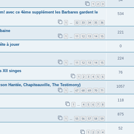
1
2
3
 avec ce 4ème supplément les Barbares gardent le
534
1
32
33
34
35
36
…
rbaine
221
1
11
12
13
14
15
…
te à jouer
0
224
1
11
12
13
14
15
…
s XII singes
76
1
2
3
4
5
6
ison Hantée, Chapiteauville, The Testimony)
1057
1
67
68
69
70
71
…
118
1
4
5
6
7
8
…
875
1
55
56
57
58
59
…
52
1
2
3
4