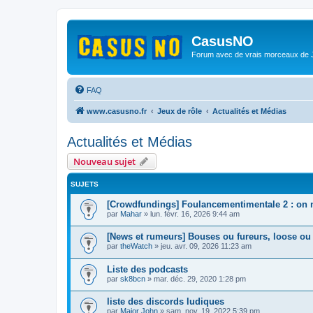
CasusNO
Forum avec de vrais morceaux de
FAQ
www.casusno.fr
Jeux de rôle
Actualités et Médias
Actualités et Médias
Nouveau sujet
SUJETS
[Crowdfundings] Foulancementimentale 2 : on no
par
Mahar
»
lun. févr. 16, 2026 9:44 am
[News et rumeurs] Bouses ou fureurs, loose ou
par
theWatch
»
jeu. avr. 09, 2026 11:23 am
Liste des podcasts
par
sk8bcn
»
mar. déc. 29, 2020 1:28 pm
liste des discords ludiques
par
Major John
»
sam. nov. 19, 2022 5:39 pm