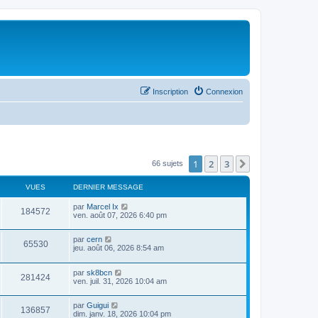
Inscription
Connexion
1
2
3
Suivant
66 sujets
VUES
DERNIER MESSAGE
par
Marcel Ix
184572
ven. août 07, 2026 6:40 pm
par
cern
65530
jeu. août 06, 2026 8:54 am
par
sk8bcn
281424
ven. juil. 31, 2026 10:04 am
par
Guigui
136857
dim. janv. 18, 2026 10:04 pm