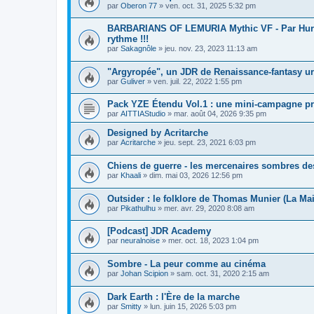
par
Oberon 77
»
ven. oct. 31, 2025 5:32 pm
BARBARIANS OF LEMURIA Mythic VF - Par Hurm!
rythme !!!
par
Sakagnôle
»
jeu. nov. 23, 2023 11:13 am
"Argyropée", un JDR de Renaissance-fantasy u
par
Guliver
»
ven. juil. 22, 2022 1:55 pm
Pack YZE Étendu Vol.1 : une mini-campagne prê
par
AITTIAStudio
»
mar. août 04, 2026 9:35 pm
Designed by Acritarche
par
Acritarche
»
jeu. sept. 23, 2021 6:03 pm
Chiens de guerre - les mercenaires sombres de
par
Khaali
»
dim. mai 03, 2026 12:56 pm
Outsider : le folklore de Thomas Munier (La Ma
par
Pikathulhu
»
mer. avr. 29, 2020 8:08 am
[Podcast] JDR Academy
par
neuralnoise
»
mer. oct. 18, 2023 1:04 pm
Sombre - La peur comme au cinéma
par
Johan Scipion
»
sam. oct. 31, 2020 2:15 am
Dark Earth : l'Ère de la marche
par
Smitty
»
lun. juin 15, 2026 5:03 pm