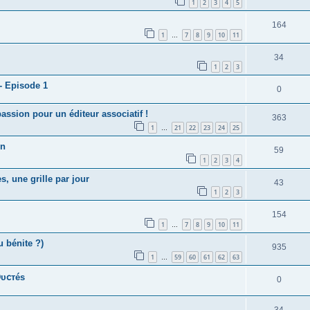
1
2
3
4
5
164
1
7
8
9
10
11
…
34
1
2
3
- Episode 1
0
ssion pour un éditeur associatif !
363
1
21
22
23
24
25
…
on
59
1
2
3
4
s, une grille par jour
43
1
2
3
154
1
7
8
9
10
11
…
u bénite ?)
935
1
59
60
61
62
63
…
υ𝖼тéѕ
0
34