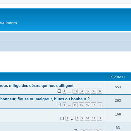
 JDR dedans.
RÉPONSES
us inflige des désirs qui nous affligent.
553
1
33
34
35
36
37
…
 honneur, flouze ou maigreur, blues ou bonheur ?
263
1
14
15
16
17
18
…
168
1
8
9
10
11
12
…
63