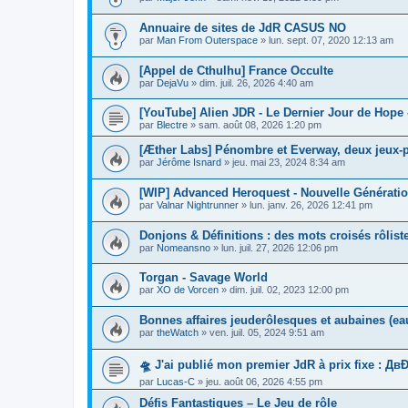
Annuaire de sites de JdR CASUS NO
par
Man From Outerspace
»
lun. sept. 07, 2020 12:13 am
[Appel de Cthulhu] France Occulte
par
DejaVu
»
dim. juil. 26, 2026 4:40 am
[YouTube] Alien JDR - Le Dernier Jour de Hope 
par
Blectre
»
sam. août 08, 2026 1:20 pm
[Æther Labs] Pénombre et Everway, deux jeux-pa
par
Jérôme Isnard
»
jeu. mai 23, 2024 8:34 am
[WIP] Advanced Heroquest - Nouvelle Générati
par
Valnar Nightrunner
»
lun. janv. 26, 2026 12:41 pm
Donjons & Définitions : des mots croisés rôliste
par
Nomeansno
»
lun. juil. 27, 2026 12:06 pm
Torgan - Savage World
par
XO de Vorcen
»
dim. juil. 02, 2023 12:00 pm
Bonnes affaires jeuderôlesques et aubaines (ea
par
theWatch
»
ven. juil. 05, 2024 9:51 am
🛸 J'ai publié mon premier JdR à prix fixe : ДвĐ
par
Lucas-C
»
jeu. août 06, 2026 4:55 pm
Défis Fantastiques – Le Jeu de rôle