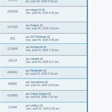
jeu. août 06, 2026 3:35 pm
par
ningyo74
203836
mer. août 05, 2026 6:42 pm
par
Guliver
147250
mer. août 05, 2026 3:54 pm
par
AITTIAStudio
202
mar. août 04, 2026 9:35 pm
par
Acritarche
113809
mar. août 04, 2026 7:30 pm
par
viandor
18114
mar. août 04, 2026 6:17 pm
par
Pikathulhu
456642
lun. août 03, 2026 2:41 pm
par
neuralnoise
89980
lun. août 03, 2026 12:53 pm
par
Johan Scipion
429900
lun. août 03, 2026 7:26 am
par
sk8bcn
13348
sam. août 01, 2026 8:35 pm