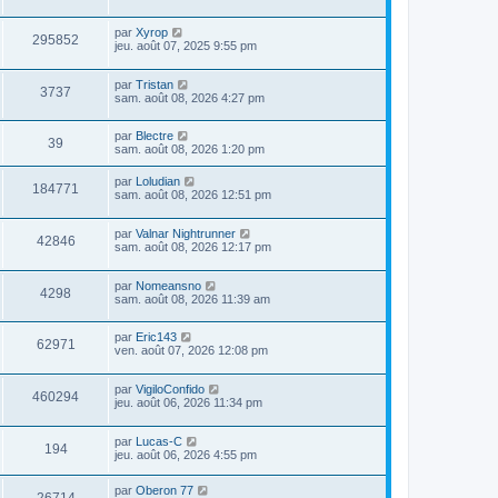
par
Xyrop
295852
jeu. août 07, 2025 9:55 pm
par
Tristan
3737
sam. août 08, 2026 4:27 pm
par
Blectre
39
sam. août 08, 2026 1:20 pm
par
Loludian
184771
sam. août 08, 2026 12:51 pm
par
Valnar Nightrunner
42846
sam. août 08, 2026 12:17 pm
par
Nomeansno
4298
sam. août 08, 2026 11:39 am
par
Eric143
62971
ven. août 07, 2026 12:08 pm
par
VigiloConfido
460294
jeu. août 06, 2026 11:34 pm
par
Lucas-C
194
jeu. août 06, 2026 4:55 pm
par
Oberon 77
26714