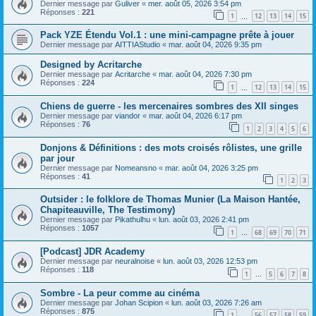
Dernier message par
Guliver
«
mer. août 05, 2026 3:54 pm
Réponses :
221
1
12
13
14
15
…
Pack YZE Étendu Vol.1 : une mini-campagne prête à jouer
Dernier message par
AITTIAStudio
«
mar. août 04, 2026 9:35 pm
Designed by Acritarche
Dernier message par
Acritarche
«
mar. août 04, 2026 7:30 pm
Réponses :
224
1
12
13
14
15
…
Chiens de guerre - les mercenaires sombres des XII singes
Dernier message par
viandor
«
mar. août 04, 2026 6:17 pm
Réponses :
76
1
2
3
4
5
6
Donjons & Définitions : des mots croisés rôlistes, une grille
par jour
Dernier message par
Nomeansno
«
mar. août 04, 2026 3:25 pm
Réponses :
41
1
2
3
Outsider : le folklore de Thomas Munier (La Maison Hantée,
Chapiteauville, The Testimony)
Dernier message par
Pikathulhu
«
lun. août 03, 2026 2:41 pm
Réponses :
1057
1
68
69
70
71
…
[Podcast] JDR Academy
Dernier message par
neuralnoise
«
lun. août 03, 2026 12:53 pm
Réponses :
118
1
5
6
7
8
…
Sombre - La peur comme au cinéma
Dernier message par
Johan Scipion
«
lun. août 03, 2026 7:26 am
Réponses :
875
1
56
57
58
59
…