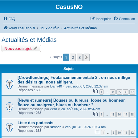
CasusNO
FAQ
Inscription
Connexion
www.casusno.fr
Jeux de rôle
Actualités et Médias
Actualités et Médias
Nouveau sujet
1
2
3
Suivant
66 sujets
Sujets
[Crowdfundings] Foulancementimentale 2 : on nous inflige
des désirs qui nous affligent.
Dernier message par
Dany40
«
ven. août 07, 2026 12:37 am
Réponses :
550
1
34
35
36
37
…
[News et rumeurs] Bouses ou fureurs, loose ou honneur,
flouze ou maigreur, blues ou bonheur ?
Dernier message par
cern
«
jeu. août 06, 2026 8:54 am
Réponses :
263
1
15
16
17
18
…
Liste des podcasts
Dernier message par
sk8bcn
«
ven. juil. 31, 2026 10:04 am
Réponses :
168
1
9
10
11
12
…