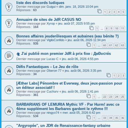
liste des discords ludiques
Dernier message par
Guigui
«
dim. janv. 18, 2026 10:04 pm
Réponses :
63
1
2
3
4
5
Annuaire de sites de JdR CASUS NO
Dernier message par
Xyrop
«
jeu. août 07, 2025 9:55 pm
Réponses :
164
1
8
9
10
11
…
Bonnes affaires jeuderôlesques et aubaines (eau bénite ?)
Dernier message par
VigiloConfido
«
jeu. août 06, 2026 11:34 pm
Réponses :
935
1
60
61
62
63
…
🛸 J'ai publié mon premier JdR à prix fixe : ДвĐυ𝖼тéѕ
Dernier message par
Lucas-C
«
jeu. août 06, 2026 4:55 pm
Défis Fantastiques – Le Jeu de rôle
Dernier message par
Oberon 77
«
jeu. août 06, 2026 3:35 pm
Réponses :
34
1
2
3
[Æther Labs] Pénombre et Everway, deux jeux-passion pour
un éditeur associatif !
Dernier message par
Cuchurv
«
jeu. août 06, 2026 1:41 pm
Réponses :
361
1
22
23
24
25
…
BARBARIANS OF LEMURIA Mythic VF - Par Hurm! avec ce
4ème supplément les Barbares gardent le rythme !!!
Dernier message par
ningyo74
«
mer. août 05, 2026 6:42 pm
Réponses :
534
1
33
34
35
36
…
"Argyropée", un JDR de Renaissance-fantasy urbaine