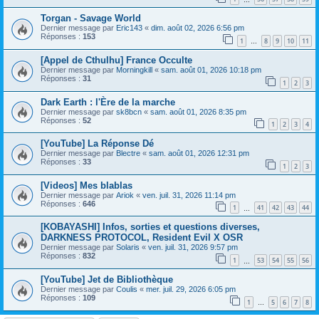
Torgan - Savage World
Dernier message par
Eric143
«
dim. août 02, 2026 6:56 pm
Réponses :
153
1
8
9
10
11
…
[Appel de Cthulhu] France Occulte
Dernier message par
Morningkill
«
sam. août 01, 2026 10:18 pm
Réponses :
31
1
2
3
Dark Earth : l'Ère de la marche
Dernier message par
sk8bcn
«
sam. août 01, 2026 8:35 pm
Réponses :
52
1
2
3
4
[YouTube] La Réponse Dé
Dernier message par
Blectre
«
sam. août 01, 2026 12:31 pm
Réponses :
33
1
2
3
[Videos] Mes blablas
Dernier message par
Ariok
«
ven. juil. 31, 2026 11:14 pm
Réponses :
646
1
41
42
43
44
…
[KOBAYASHI] Infos, sorties et questions diverses,
DARKNESS PROTOCOL, Resident Evil X OSR
Dernier message par
Solaris
«
ven. juil. 31, 2026 9:57 pm
Réponses :
832
1
53
54
55
56
…
[YouTube] Jet de Bibliothèque
Dernier message par
Coulis
«
mer. juil. 29, 2026 6:05 pm
Réponses :
109
1
5
6
7
8
…