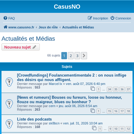
CasusNO
FAQ
Inscription
Connexion
www.casusno.fr
Jeux de rôle
Actualités et Médias
Actualités et Médias
Nouveau sujet
1
2
3
Suivant
66 sujets
Sujets
[Crowdfundings] Foulancementimentale 2 : on nous inflige
des désirs qui nous affligent.
Dernier message par
Marcel Ix
«
ven. août 07, 2026 6:40 pm
Réponses :
553
1
34
35
36
37
…
[News et rumeurs] Bouses ou fureurs, loose ou honneur,
flouze ou maigreur, blues ou bonheur ?
Dernier message par
cern
«
jeu. août 06, 2026 8:54 am
Réponses :
263
1
15
16
17
18
…
Liste des podcasts
Dernier message par
sk8bcn
«
ven. juil. 31, 2026 10:04 am
Réponses :
168
1
9
10
11
12
…