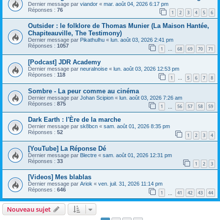
Dernier message par
viandor
«
mar. août 04, 2026 6:17 pm
Réponses :
76
1
2
3
4
5
6
Outsider : le folklore de Thomas Munier (La Maison Hantée,
Chapiteauville, The Testimony)
Dernier message par
Pikathulhu
«
lun. août 03, 2026 2:41 pm
Réponses :
1057
1
68
69
70
71
…
[Podcast] JDR Academy
Dernier message par
neuralnoise
«
lun. août 03, 2026 12:53 pm
Réponses :
118
1
5
6
7
8
…
Sombre - La peur comme au cinéma
Dernier message par
Johan Scipion
«
lun. août 03, 2026 7:26 am
Réponses :
875
1
56
57
58
59
…
Dark Earth : l'Ère de la marche
Dernier message par
sk8bcn
«
sam. août 01, 2026 8:35 pm
Réponses :
52
1
2
3
4
[YouTube] La Réponse Dé
Dernier message par
Blectre
«
sam. août 01, 2026 12:31 pm
Réponses :
33
1
2
3
[Videos] Mes blablas
Dernier message par
Ariok
«
ven. juil. 31, 2026 11:14 pm
Réponses :
646
1
41
42
43
44
…
Nouveau sujet