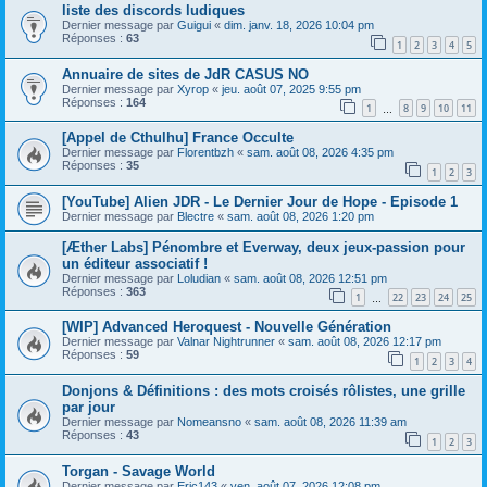
liste des discords ludiques
Dernier message par
Guigui
«
dim. janv. 18, 2026 10:04 pm
Réponses :
63
1
2
3
4
5
Annuaire de sites de JdR CASUS NO
Dernier message par
Xyrop
«
jeu. août 07, 2025 9:55 pm
Réponses :
164
1
8
9
10
11
…
[Appel de Cthulhu] France Occulte
Dernier message par
Florentbzh
«
sam. août 08, 2026 4:35 pm
Réponses :
35
1
2
3
[YouTube] Alien JDR - Le Dernier Jour de Hope - Episode 1
Dernier message par
Blectre
«
sam. août 08, 2026 1:20 pm
[Æther Labs] Pénombre et Everway, deux jeux-passion pour
un éditeur associatif !
Dernier message par
Loludian
«
sam. août 08, 2026 12:51 pm
Réponses :
363
1
22
23
24
25
…
[WIP] Advanced Heroquest - Nouvelle Génération
Dernier message par
Valnar Nightrunner
«
sam. août 08, 2026 12:17 pm
Réponses :
59
1
2
3
4
Donjons & Définitions : des mots croisés rôlistes, une grille
par jour
Dernier message par
Nomeansno
«
sam. août 08, 2026 11:39 am
Réponses :
43
1
2
3
Torgan - Savage World
Dernier message par
Eric143
«
ven. août 07, 2026 12:08 pm