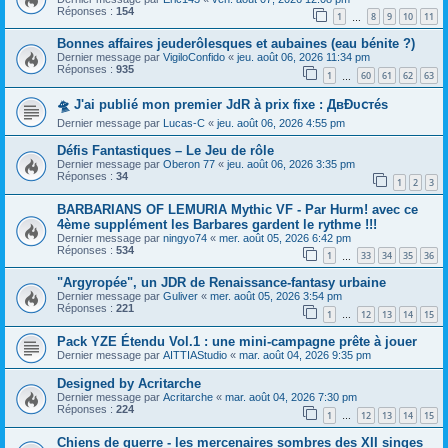
Réponses :
154
1
8
9
10
11
…
Bonnes affaires jeuderôlesques et aubaines (eau bénite ?)
Dernier message par
VigiloConfido
«
jeu. août 06, 2026 11:34 pm
Réponses :
935
1
60
61
62
63
…
🛸 J'ai publié mon premier JdR à prix fixe : ДвĐυ𝖼тéѕ
Dernier message par
Lucas-C
«
jeu. août 06, 2026 4:55 pm
Défis Fantastiques – Le Jeu de rôle
Dernier message par
Oberon 77
«
jeu. août 06, 2026 3:35 pm
Réponses :
34
1
2
3
BARBARIANS OF LEMURIA Mythic VF - Par Hurm! avec ce
4ème supplément les Barbares gardent le rythme !!!
Dernier message par
ningyo74
«
mer. août 05, 2026 6:42 pm
Réponses :
534
1
33
34
35
36
…
"Argyropée", un JDR de Renaissance-fantasy urbaine
Dernier message par
Guliver
«
mer. août 05, 2026 3:54 pm
Réponses :
221
1
12
13
14
15
…
Pack YZE Étendu Vol.1 : une mini-campagne prête à jouer
Dernier message par
AITTIAStudio
«
mar. août 04, 2026 9:35 pm
Designed by Acritarche
Dernier message par
Acritarche
«
mar. août 04, 2026 7:30 pm
Réponses :
224
1
12
13
14
15
…
Chiens de guerre - les mercenaires sombres des XII singes