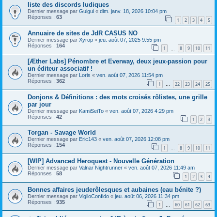
liste des discords ludiques
Dernier message par
Guigui
«
dim. janv. 18, 2026 10:04 pm
Réponses :
63
1
2
3
4
5
Annuaire de sites de JdR CASUS NO
Dernier message par
Xyrop
«
jeu. août 07, 2025 9:55 pm
Réponses :
164
1
8
9
10
11
…
[Æther Labs] Pénombre et Everway, deux jeux-passion pour
un éditeur associatif !
Dernier message par
Loris
«
ven. août 07, 2026 11:54 pm
Réponses :
362
1
22
23
24
25
…
Donjons & Définitions : des mots croisés rôlistes, une grille
par jour
Dernier message par
KamiSeiTo
«
ven. août 07, 2026 4:29 pm
Réponses :
42
1
2
3
Torgan - Savage World
Dernier message par
Eric143
«
ven. août 07, 2026 12:08 pm
Réponses :
154
1
8
9
10
11
…
[WIP] Advanced Heroquest - Nouvelle Génération
Dernier message par
Valnar Nightrunner
«
ven. août 07, 2026 11:49 am
Réponses :
58
1
2
3
4
Bonnes affaires jeuderôlesques et aubaines (eau bénite ?)
Dernier message par
VigiloConfido
«
jeu. août 06, 2026 11:34 pm
Réponses :
935
1
60
61
62
63
…