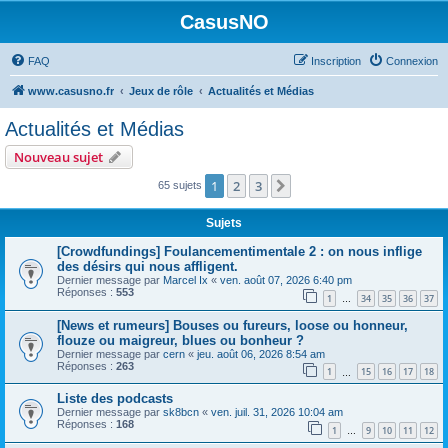
CasusNO
FAQ
Inscription
Connexion
www.casusno.fr
Jeux de rôle
Actualités et Médias
Actualités et Médias
Nouveau sujet
1
2
3
Suivant
65 sujets
Sujets
[Crowdfundings] Foulancementimentale 2 : on nous inflige
des désirs qui nous affligent.
Dernier message par
Marcel Ix
«
ven. août 07, 2026 6:40 pm
Réponses :
553
1
34
35
36
37
…
[News et rumeurs] Bouses ou fureurs, loose ou honneur,
flouze ou maigreur, blues ou bonheur ?
Dernier message par
cern
«
jeu. août 06, 2026 8:54 am
Réponses :
263
1
15
16
17
18
…
Liste des podcasts
Dernier message par
sk8bcn
«
ven. juil. 31, 2026 10:04 am
Réponses :
168
1
9
10
11
12
…