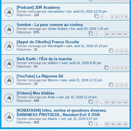
[Podcast] JDR Academy
Dernier message par
neuralnoise
«
lun. août 03, 2026 12:53 pm
Réponses :
118
1
5
6
7
8
…
Sombre - La peur comme au cinéma
Dernier message par
Johan Scipion
«
lun. août 03, 2026 7:26 am
Réponses :
875
1
56
57
58
59
…
[Appel de Cthulhu] France Occulte
Dernier message par
Morningkill
«
sam. août 01, 2026 10:18 pm
Réponses :
31
1
2
3
Dark Earth : l'Ère de la marche
Dernier message par
sk8bcn
«
sam. août 01, 2026 8:35 pm
Réponses :
52
1
2
3
4
[YouTube] La Réponse Dé
Dernier message par
Blectre
«
sam. août 01, 2026 12:31 pm
Réponses :
33
1
2
3
[Videos] Mes blablas
Dernier message par
Ariok
«
ven. juil. 31, 2026 11:14 pm
Réponses :
646
1
41
42
43
44
…
[KOBAYASHI] Infos, sorties et questions diverses,
DARKNESS PROTOCOL, Resident Evil X OSR
Dernier message par
Solaris
«
ven. juil. 31, 2026 9:57 pm
Réponses :
832
1
53
54
55
56
…