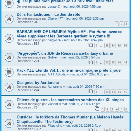
🛸 J'ai publié mon premier JdR à prix fixe : ДвĐυ𝖼тéѕ
Dernier message par
Lucas-C
«
jeu. août 06, 2026 4:55 pm
Défis Fantastiques – Le Jeu de rôle
Dernier message par
Oberon 77
«
jeu. août 06, 2026 3:35 pm
Réponses :
34
1
2
3
BARBARIANS OF LEMURIA Mythic VF - Par Hurm! avec ce
4ème supplément les Barbares gardent le rythme !!!
Dernier message par
ningyo74
«
mer. août 05, 2026 6:42 pm
Réponses :
534
1
33
34
35
36
…
"Argyropée", un JDR de Renaissance-fantasy urbaine
Dernier message par
Guliver
«
mer. août 05, 2026 3:54 pm
Réponses :
221
1
12
13
14
15
…
Pack YZE Étendu Vol.1 : une mini-campagne prête à jouer
Dernier message par
AITTIAStudio
«
mar. août 04, 2026 9:35 pm
Designed by Acritarche
Dernier message par
Acritarche
«
mar. août 04, 2026 7:30 pm
Réponses :
224
1
12
13
14
15
…
Chiens de guerre - les mercenaires sombres des XII singes
Dernier message par
viandor
«
mar. août 04, 2026 6:17 pm
Réponses :
76
1
2
3
4
5
6
Outsider : le folklore de Thomas Munier (La Maison Hantée,
Chapiteauville, The Testimony)
Dernier message par
Pikathulhu
«
lun. août 03, 2026 2:41 pm
Réponses :
1057
1
68
69
70
71
…