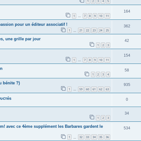
1
2
3
4
5
164
1
7
8
9
10
11
…
ssion pour un éditeur associatif !
362
1
21
22
23
24
25
…
s, une grille par jour
42
1
2
3
154
1
7
8
9
10
11
…
on
58
1
2
3
4
u bénite ?)
935
1
59
60
61
62
63
…
υ𝖼тéѕ
0
34
1
2
3
 avec ce 4ème supplément les Barbares gardent le
534
1
32
33
34
35
36
…