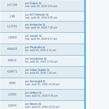
par
Guliver
147156
mer. août 05, 2026 3:54 pm
par
AITTIAStudio
199
mar. août 04, 2026 9:35 pm
par
Acritarche
113781
mar. août 04, 2026 7:30 pm
par
viandor
18063
mar. août 04, 2026 6:17 pm
par
Pikathulhu
456425
lun. août 03, 2026 2:41 pm
par
neuralnoise
89815
lun. août 03, 2026 12:53 pm
par
Johan Scipion
429671
lun. août 03, 2026 7:26 am
par
Morningkill
3696
sam. août 01, 2026 10:18 pm
par
sk8bcn
13302
sam. août 01, 2026 8:35 pm
par
Blectre
23874
sam. août 01, 2026 12:31 pm