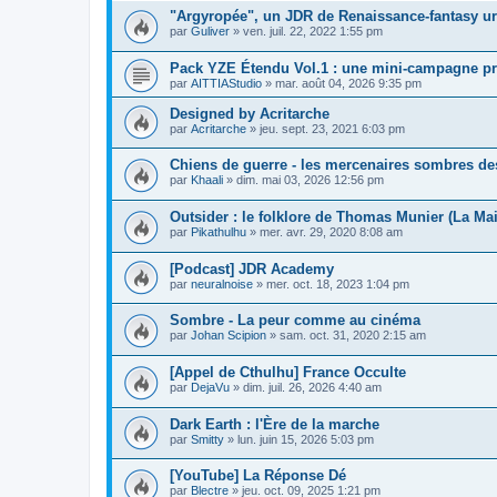
"Argyropée", un JDR de Renaissance-fantasy u
par
Guliver
»
ven. juil. 22, 2022 1:55 pm
Pack YZE Étendu Vol.1 : une mini-campagne prê
par
AITTIAStudio
»
mar. août 04, 2026 9:35 pm
Designed by Acritarche
par
Acritarche
»
jeu. sept. 23, 2021 6:03 pm
Chiens de guerre - les mercenaires sombres de
par
Khaali
»
dim. mai 03, 2026 12:56 pm
Outsider : le folklore de Thomas Munier (La Ma
par
Pikathulhu
»
mer. avr. 29, 2020 8:08 am
[Podcast] JDR Academy
par
neuralnoise
»
mer. oct. 18, 2023 1:04 pm
Sombre - La peur comme au cinéma
par
Johan Scipion
»
sam. oct. 31, 2020 2:15 am
[Appel de Cthulhu] France Occulte
par
DejaVu
»
dim. juil. 26, 2026 4:40 am
Dark Earth : l'Ère de la marche
par
Smitty
»
lun. juin 15, 2026 5:03 pm
[YouTube] La Réponse Dé
par
Blectre
»
jeu. oct. 09, 2025 1:21 pm