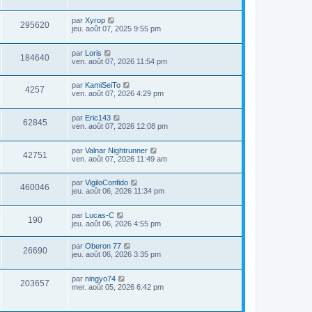
par
Xyrop
295620
jeu. août 07, 2025 9:55 pm
par
Loris
184640
ven. août 07, 2026 11:54 pm
par
KamiSeiTo
4257
ven. août 07, 2026 4:29 pm
par
Eric143
62845
ven. août 07, 2026 12:08 pm
par
Valnar Nightrunner
42751
ven. août 07, 2026 11:49 am
par
VigiloConfido
460046
jeu. août 06, 2026 11:34 pm
par
Lucas-C
190
jeu. août 06, 2026 4:55 pm
par
Oberon 77
26690
jeu. août 06, 2026 3:35 pm
par
ningyo74
203657
mer. août 05, 2026 6:42 pm