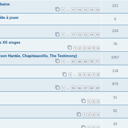
rbaine
221
1
11
12
13
14
15
…
te à jouer
0
224
1
11
12
13
14
15
…
s XII singes
76
1
2
3
4
5
6
ison Hantée, Chapiteauville, The Testimony)
1057
1
67
68
69
70
71
…
118
1
4
5
6
7
8
…
875
1
55
56
57
58
59
…
31
1
2
3
52
1
2
3
4
33