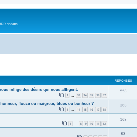
 JDR dedans.
RÉPONSES
us inflige des désirs qui nous affligent.
553
1
33
34
35
36
37
…
 honneur, flouze ou maigreur, blues ou bonheur ?
263
1
14
15
16
17
18
…
168
1
8
9
10
11
12
…
63