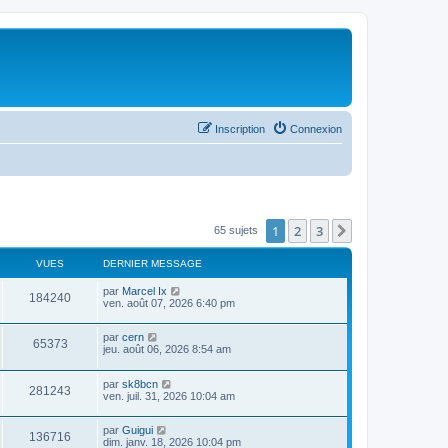
Inscription
Connexion
1
2
3
Suivant
65 sujets
VUES
DERNIER MESSAGE
par
Marcel Ix
184240
ven. août 07, 2026 6:40 pm
par
cern
65373
jeu. août 06, 2026 8:54 am
par
sk8bcn
281243
ven. juil. 31, 2026 10:04 am
par
Guigui
136716
dim. janv. 18, 2026 10:04 pm