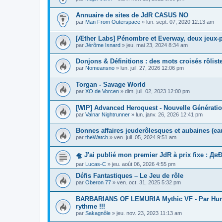
Annuaire de sites de JdR CASUS NO
par
Man From Outerspace
»
lun. sept. 07, 2020 12:13 am
[Æther Labs] Pénombre et Everway, deux jeux-pa
par
Jérôme Isnard
»
jeu. mai 23, 2024 8:34 am
Donjons & Définitions : des mots croisés rôliste
par
Nomeansno
»
lun. juil. 27, 2026 12:06 pm
Torgan - Savage World
par
XO de Vorcen
»
dim. juil. 02, 2023 12:00 pm
[WIP] Advanced Heroquest - Nouvelle Générati
par
Valnar Nightrunner
»
lun. janv. 26, 2026 12:41 pm
Bonnes affaires jeuderôlesques et aubaines (ea
par
theWatch
»
ven. juil. 05, 2024 9:51 am
🛸 J'ai publié mon premier JdR à prix fixe : ДвĐ
par
Lucas-C
»
jeu. août 06, 2026 4:55 pm
Défis Fantastiques – Le Jeu de rôle
par
Oberon 77
»
ven. oct. 31, 2025 5:32 pm
BARBARIANS OF LEMURIA Mythic VF - Par Hurm!
rythme !!!
par
Sakagnôle
»
jeu. nov. 23, 2023 11:13 am