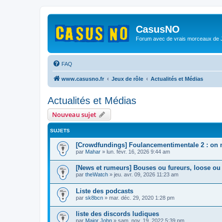
CasusNO
Forum avec de vrais morceaux de
FAQ
www.casusno.fr
Jeux de rôle
Actualités et Médias
Actualités et Médias
Nouveau sujet
SUJETS
[Crowdfundings] Foulancementimentale 2 : on no
par
Mahar
»
lun. févr. 16, 2026 9:44 am
[News et rumeurs] Bouses ou fureurs, loose ou
par
theWatch
»
jeu. avr. 09, 2026 11:23 am
Liste des podcasts
par
sk8bcn
»
mar. déc. 29, 2020 1:28 pm
liste des discords ludiques
par
Major John
»
sam. nov. 19, 2022 5:39 pm