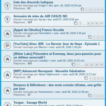
liste des discords ludiques
Dernier message par
Guigui
«
dim. janv. 18, 2026 10:04 pm
Réponses :
63
1
2
3
4
5
Annuaire de sites de JdR CASUS NO
Dernier message par
Xyrop
«
jeu. août 07, 2025 9:55 pm
Réponses :
164
1
8
9
10
11
…
[Appel de Cthulhu] France Occulte
Dernier message par
Florentbzh
«
sam. août 08, 2026 4:35 pm
Réponses :
35
1
2
3
[YouTube] Alien JDR - Le Dernier Jour de Hope - Episode 1
Dernier message par
Blectre
«
sam. août 08, 2026 1:20 pm
[Æther Labs] Pénombre et Everway, deux jeux-passion pour
un éditeur associatif !
Dernier message par
Loludian
«
sam. août 08, 2026 12:51 pm
Réponses :
363
1
22
23
24
25
…
[WIP] Advanced Heroquest - Nouvelle Génération
Dernier message par
Valnar Nightrunner
«
sam. août 08, 2026 12:17 pm
Réponses :
59
1
2
3
4
Donjons & Définitions : des mots croisés rôlistes, une grille
par jour
Dernier message par
Nomeansno
«
sam. août 08, 2026 11:39 am
Réponses :
43
1
2
3
Torgan - Savage World
Dernier message par
Eric143
«
ven. août 07, 2026 12:08 pm