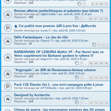
Réponses :
154
1
8
9
10
11
…
Bonnes affaires jeuderôlesques et aubaines (eau bénite ?)
Dernier message par
VigiloConfido
«
jeu. août 06, 2026 11:34 pm
Réponses :
935
1
60
61
62
63
…
🛸 J'ai publié mon premier JdR à prix fixe : ДвĐυ𝖼тéѕ
Dernier message par
Lucas-C
«
jeu. août 06, 2026 4:55 pm
Défis Fantastiques – Le Jeu de rôle
Dernier message par
Oberon 77
«
jeu. août 06, 2026 3:35 pm
Réponses :
34
1
2
3
BARBARIANS OF LEMURIA Mythic VF - Par Hurm! avec ce
4ème supplément les Barbares gardent le rythme !!!
Dernier message par
ningyo74
«
mer. août 05, 2026 6:42 pm
Réponses :
534
1
33
34
35
36
…
"Argyropée", un JDR de Renaissance-fantasy urbaine
Dernier message par
Guliver
«
mer. août 05, 2026 3:54 pm
Réponses :
221
1
12
13
14
15
…
Pack YZE Étendu Vol.1 : une mini-campagne prête à jouer
Dernier message par
AITTIAStudio
«
mar. août 04, 2026 9:35 pm
Designed by Acritarche
Dernier message par
Acritarche
«
mar. août 04, 2026 7:30 pm
Réponses :
224
1
12
13
14
15
…
Chiens de guerre - les mercenaires sombres des XII singes