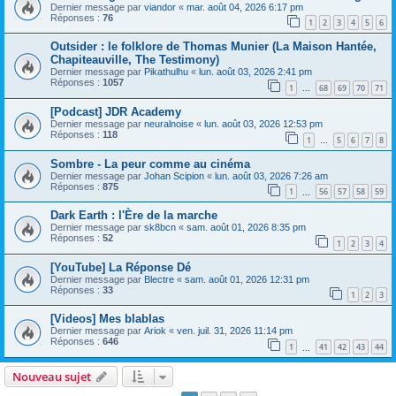
Dernier message par
viandor
«
mar. août 04, 2026 6:17 pm
Réponses :
76
1
2
3
4
5
6
Outsider : le folklore de Thomas Munier (La Maison Hantée,
Chapiteauville, The Testimony)
Dernier message par
Pikathulhu
«
lun. août 03, 2026 2:41 pm
Réponses :
1057
1
68
69
70
71
…
[Podcast] JDR Academy
Dernier message par
neuralnoise
«
lun. août 03, 2026 12:53 pm
Réponses :
118
1
5
6
7
8
…
Sombre - La peur comme au cinéma
Dernier message par
Johan Scipion
«
lun. août 03, 2026 7:26 am
Réponses :
875
1
56
57
58
59
…
Dark Earth : l'Ère de la marche
Dernier message par
sk8bcn
«
sam. août 01, 2026 8:35 pm
Réponses :
52
1
2
3
4
[YouTube] La Réponse Dé
Dernier message par
Blectre
«
sam. août 01, 2026 12:31 pm
Réponses :
33
1
2
3
[Videos] Mes blablas
Dernier message par
Ariok
«
ven. juil. 31, 2026 11:14 pm
Réponses :
646
1
41
42
43
44
…
Nouveau sujet