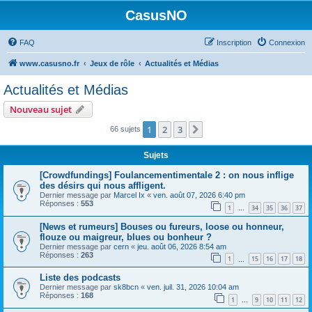
CasusNO
FAQ
Inscription
Connexion
www.casusno.fr
Jeux de rôle
Actualités et Médias
Actualités et Médias
Nouveau sujet
1
2
3
Suivant
66 sujets
Sujets
[Crowdfundings] Foulancementimentale 2 : on nous inflige
des désirs qui nous affligent.
Dernier message par
Marcel Ix
«
ven. août 07, 2026 6:40 pm
Réponses :
553
1
34
35
36
37
…
[News et rumeurs] Bouses ou fureurs, loose ou honneur,
flouze ou maigreur, blues ou bonheur ?
Dernier message par
cern
«
jeu. août 06, 2026 8:54 am
Réponses :
263
1
15
16
17
18
…
Liste des podcasts
Dernier message par
sk8bcn
«
ven. juil. 31, 2026 10:04 am
Réponses :
168
1
9
10
11
12
…