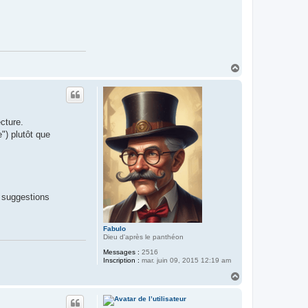
H
a
u
t
cture.
e") plutôt que
t suggestions
Fabulo
Dieu d'après le panthéon
Messages :
2516
Inscription :
mar. juin 09, 2015 12:19 am
H
a
u
t