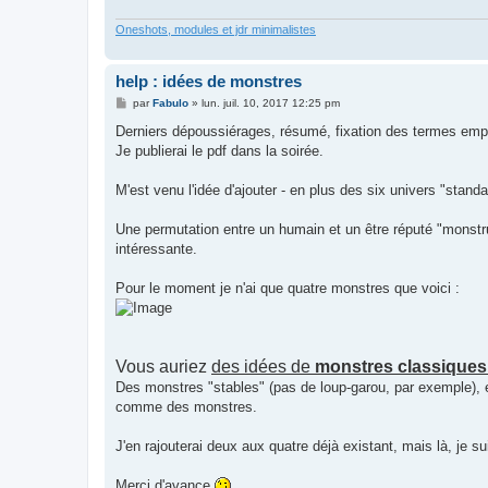
Oneshots, modules et jdr minimalistes
help : idées de monstres
M
par
Fabulo
»
lun. juil. 10, 2017 12:25 pm
e
s
Derniers dépoussiérages, résumé, fixation des termes emplo
s
Je publierai le pdf dans la soirée.
a
g
e
M'est venu l'idée d'ajouter - en plus des six univers "standa
Une permutation entre un humain et un être réputé "monst
intéressante.
Pour le moment je n'ai que quatre monstres que voici :
Vous auriez
des idées de
monstres classique
Des monstres "stables" (pas de loup-garou, par exemple), 
comme des monstres.
J'en rajouterai deux aux quatre déjà existant, mais là, je su
Merci d'avance