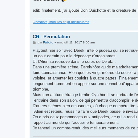
edit: finalement, j'ai ajouté Don Quichotte et la créature d
Oneshots, modules et jdr minimalistes
CR - Permutation
M
par
Fabulo
»
mar. juil. 11, 2017 9:50 am
e
s
Playtest hier soir avec Derek l'intello puceau qui se retrou
s
un gout certain pour le dépecage d'organismes.
a
g
Et l'Alien se retrouve dans le corps de Derek...
e
Dans une première scène, Derek/hôte guide maladroitement Ali
faire connaissance. Rien que les vingt mètres de couloir à pa
voisine, et arpenter les couloirs à quatre pattes. Finalemen
longuement comment on appuie sur une sonnette d'appartemen
triomphe.
Mais son attitude étrange terrifie Cynthia. Il se sortira de
l'entraine dans son salon, ce qui permettra d'accomplir le des
D'autres scènes bien amusantes, où chaque compère tire la 
l'Alien est retenu, réussir à faire que Derek passe le nivea
On a pris deux personnages aux antipodes, ce qui a rendu l
rapport au monde qui l'accueille temporairement.
Je taperai un compte-rendu des meilleurs moments de ce pl