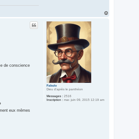
H
a
u
t
se de conscience
Fabulo
Dieu d'après le panthéon
Messages :
2516
Inscription :
mar. juin 09, 2015 12:19 am
?
rcément eux mêmes