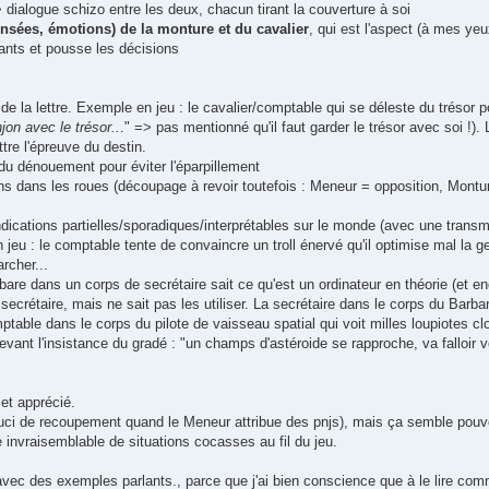
dialogue schizo entre les deux, chacun tirant la couverture à soi
pensées, émotions) de la monture et du cavalier
, qui est l'aspect (à mes yeu
rants et pousse les décisions
 de la lettre. Exemple en jeu : le cavalier/comptable qui se déleste du trésor 
njon avec le trésor..
." => pas mentionné qu'il faut garder le trésor avec soi !)
ttre l'épreuve du destin.
u dénouement pour éviter l'éparpillement
ns dans les roues (découpage à revoir toutefois : Meneur = opposition, Montu
ications partielles/sporadiques/interprétables sur le monde (avec une transmi
jeu : le comptable tente de convaincre un troll énervé qu'il optimise mal la g
rcher...
bare dans un corps de secrétaire sait ce qu'est un ordinateur en théorie (et e
ecrétaire, mais ne sait pas les utiliser. La secrétaire dans le corps du Barba
table dans le corps du pilote de vaisseau spatial qui voit milles loupiotes cl
e devant l'insistance du gradé : "un champs d'astéroide se rapproche, va falloir
 et apprécié.
s (souci de recoupement quand le Meneur attribue des pnjs), mais ça semble pouvo
 invraisemblable de situations cocasses au fil du jeu.
r, avec des exemples parlants., parce que j'ai bien conscience que à le lire co