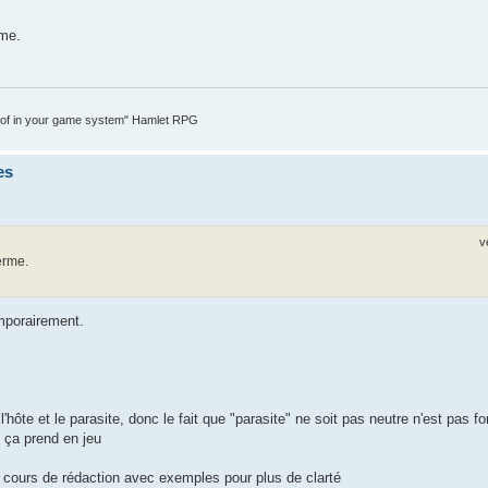
rme.
t of in your game system" Hamlet RPG
es
v
erme.
emporairement.
hôte et le parasite, donc le fait que "parasite" ne soit pas neutre n'est pas 
e ça prend en jeu
n cours de rédaction avec exemples pour plus de clarté