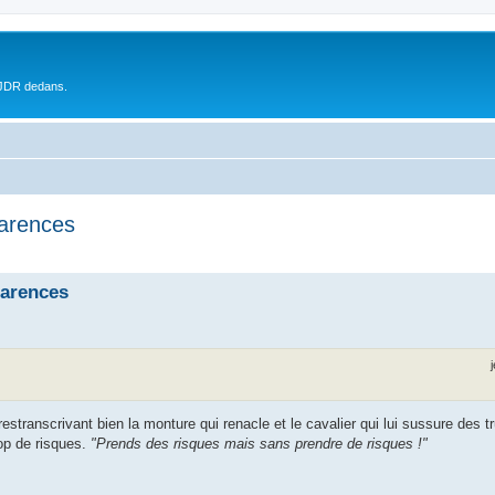
 JDR dedans.
parences
parences
 restranscrivant bien la monture qui renacle et le cavalier qui lui sussure des t
rop de risques.
"Prends des risques mais sans prendre de risques !"