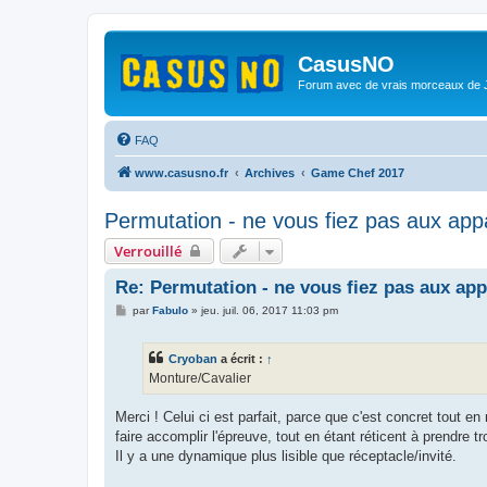
CasusNO
Forum avec de vrais morceaux de
FAQ
www.casusno.fr
Archives
Game Chef 2017
Permutation - ne vous fiez pas aux ap
Verrouillé
Re: Permutation - ne vous fiez pas aux ap
M
par
Fabulo
»
jeu. juil. 06, 2017 11:03 pm
e
s
s
Cryoban
a écrit :
↑
a
g
Monture/Cavalier
e
Merci ! Celui ci est parfait, parce que c'est concret tout en
faire accomplir l'épreuve, tout en étant réticent à prendre t
Il y a une dynamique plus lisible que réceptacle/invité.