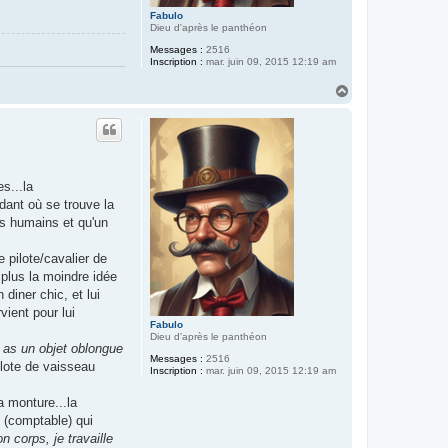
Fabulo
Dieu d'après le panthéon
Messages :
2516
Inscription :
mar. juin 09, 2015 12:19 am
H
a
u
t
s...la
dant où se trouve la
nts humains et qu'un
 pilote/cavalier de
 plus la moindre idée
 diner chic, et lui
vient pour lui
Fabulo
Dieu d'après le panthéon
u as un objet oblongue
Messages :
2516
ilote de vaisseau
Inscription :
mar. juin 09, 2015 12:19 am
a monture...la
e (comptable) qui
n corps, je travaille