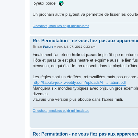
joyeux bordel.
Un prochain autre playtest va permettre de lisser les courb
Oneshots, modules et jdr minimalistes
Re: Permutation - ne vous fiez pas aux apparenc
M
par
Fabulo
»
ven. juil. 07, 2017 9:23 am
e
s
Finalement j'ai retenu
hôte et parasite
plutôt que monture e
s
Hôte et parasite est plus neutre et exprime aussi le lien fusio
a
g
bienvenu, ce qui était le ton ressenti dans le playtest d'hie
e
Les règles sont un étoffées, retravaillées mais pas encore 
http://fabulo-jeux.weebly.com/uploads/4 ... tation.pdf
Manquera six mondes typiques avec pnjs, un gros exemple de
diverses.
J'aurais une version plus aboutie dans l'après midi.
Oneshots, modules et jdr minimalistes
Re: Permutation - ne vous fiez pas aux apparenc