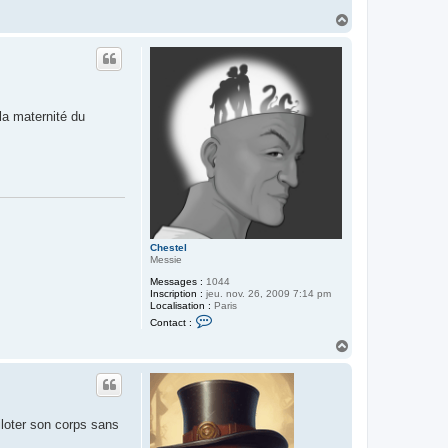
H
a
u
t
la maternité du
Chestel
Messie
Messages :
1044
Inscription :
jeu. nov. 26, 2009 7:14 pm
Localisation :
Paris
C
Contact :
o
n
H
t
a
a
u
c
t
t
e
r
iloter son corps sans
C
h