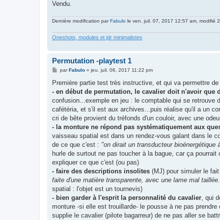
Vendu.
Dernière modification par
Fabulo
le ven. juil. 07, 2017 12:57 am, modifié 2 
Oneshots, modules et jdr minimalistes
Permutation -playtest 1
M
par
Fabulo
»
jeu. juil. 06, 2017 11:22 pm
e
s
Première partie test très instructive, et qui va permettre d
s
- en début de permutation, le cavalier doit n'avoir que
a
g
confusion...exemple en jeu : le comptable qui se retrouve
e
cafétéria, et s'il est aux archives...puis réalise qu'il a u
cri de bête provient du tréfonds d'un couloir, avec une odeu
- la monture ne répond pas systématiquement aux ques
vaisseau spatial est dans un rendez-vous galant dans le cor
de ce que c'est :
"on dirait un transducteur bioénergétique 
hurle de surtout ne pas toucher à la bague, car ça pourrait
expliquer ce que c'est (ou pas)
- faire des descriptions insolites
(MJ) pour simuler le fa
faite d'une matière transparente, avec une lame mal taillée.
spatial : l'objet est un tournevis)
- bien garder à l'esprit la personnalité du cavalier
, qui 
monture -si elle est trouillarde- le pousse à ne pas prendre
supplie le cavalier (pilote bagarreur) de ne pas aller se ba