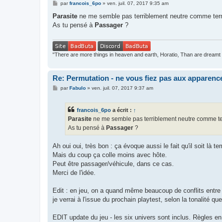
M
par
francois_6po
»
ven. juil. 07, 2017 9:35 am
e
s
Parasite
ne me semble pas terriblement neutre comme te
s
As tu pensé à
Passager
?
a
g
e
"There are more things in heaven and earth, Horatio, Than are dream
Re: Permutation - ne vous fiez pas aux apparenc
M
par
Fabulo
»
ven. juil. 07, 2017 9:37 am
e
s
s
francois_6po
a écrit :
↑
a
g
Parasite
ne me semble pas terriblement neutre comme t
e
As tu pensé à
Passager
?
Ah oui oui, très bon : ça évoque aussi le fait qu'il soit là t
Mais du coup ça colle moins avec hôte.
Peut être passager/véhicule, dans ce cas.
Merci de l'idée.
Edit : en jeu, on a quand même beaucoup de conflits entre l'
je verrai à l'issue du prochain playtest, selon la tonalité qu
EDIT update du jeu - les six univers sont inclus. Règles e