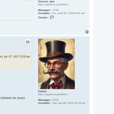
francois_6po
Dieu d'après le panthéon
Messages :
1730
Inscription :
lun. août 25, 2003 9:04 am
C
Contact :
o
n
t
a
c
H
t
a
e
u
r
t
f
r
a
n
c
en. juil. 07, 2017 9:35 am
o
i
s
_
6
p
o
Fabulo
Dieu d'après le panthéon
forcément un souci
Messages :
2516
Inscription :
mar. juin 09, 2015 12:19 am