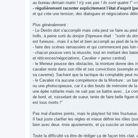
au bureau demain matin ! n'y vas pas ! ils sont quatre !"
=> 
- régulièrement raconter explicitement l'état d'esprit (
et qui crée une tension, des dialogues et négociations déli
Plus généralement :
- Le Destin doit s'accomplir mais cela peut se faire au pied
trolls, à peine sorti du donjon (l'épreuve était :
"sortir du do
est furieuse...mais il a bel et bien accompli au pied de la le
- faire des scènes ramassées et qui commencent pas loin d
- chacun pousse vers la réussite, tout en mettant des bato
et réticences/négociations, Cavalier = perso central)
- le Meneur pousse des obstacles, la monture donne des ind
cavalier reste dans son rôle et ses convictions (exemple en 
sa caverne). Sachant que la tactique du comptable peut ma
- le Cavalier n'a aucune compétence de la Monture : un bar
ou une photocopieuse, car il a des bouts de mémoire de la s
une épée rutilante mais ne sait pas se battre avec...Le comp
de bord, et, ruisselant de sueur, tente de faire belle figur
est tous morts !"
Pas mal d'autres points, mais le playtest fut très fructueux
Il faut juste clarifier les règles et mieux définir les rôle
bien avec deux -trois ajustements, et ça suscite un nombre
Toute la difficulté va être de rédiger ça de façon très clai