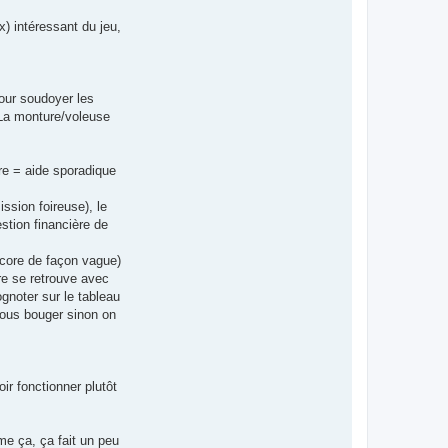
x) intéressant du jeu,
pour soudoyer les
. La monture/voleuse
re = aide sporadique
ssion foireuse), le
estion financière de
ncore de façon vague)
re se retrouve avec
ognoter sur le tableau
 vous bouger sinon on
ir fonctionner plutôt
mme ça, ça fait un peu