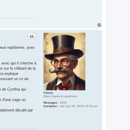
H
a
u
t
ueue reptilienne, avec
, avec qui il cherche à
er sur le clébard de la
lui explique
oussant un cri de
n de Cynthia qui
Fabulo
Dieu d'après le panthéon
ir d'une cage où
Messages :
2516
Inscription :
mar. juin 09, 2015 12:19 am
otalement décalé par