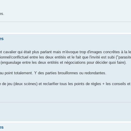
es.
es
t cavalier qui était plus parlant mais m'évoque trop d'images concrêtes à la le
nnel/conflictuel entre les deux entités et le fait que l'invité est subi ("parasit
r (engueulage entre les deux entités et négociations pour décider quoi faire).
au point totalement. Y des parties brouillonnes ou redondantes.
 jeu (deux scènes) et reclarifier tous les points de règles + les conseils e
es