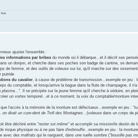
fois.
e mieux ajuster l'ensemble :
 des informations par bribes
du monde où il débarque...et il décrit ses pensée
 dans un donjon, et cherche dans ses poches son badge de cantine, se deman
n corps de femme, et des outils de voleuse sur lui, qu'il marche sur des osseme
r putride
tions du cavalier
, à cause de problème de transmission...exemple en jeu : le
ps du comptable, et lorsqu'arrive la bague dans la flute de champagne, il n'a
à plasma...".
Il se précipite sur la jeune femme qu'il cherche à séduire, en plein
 créer un vortex temporel...et à ce moment, la voix du comptable/monture inter
it que l'accès à la mémoire de la monture est défectueux...exemple en jeu :
"t
..on dirait un cure-dent de Troll des Montagnes.
..(voleuse dans un corps de p
doit être déchiré entre
"rester soi même"
et accomplir sa mission/le destin de l
 de risque physique ou à ne pas faire d'esbrouffe...exemple en jeu : la montur
ttre avec des malfrats qui le narguent, dans une ruelle sombre (
"bousille pas mo