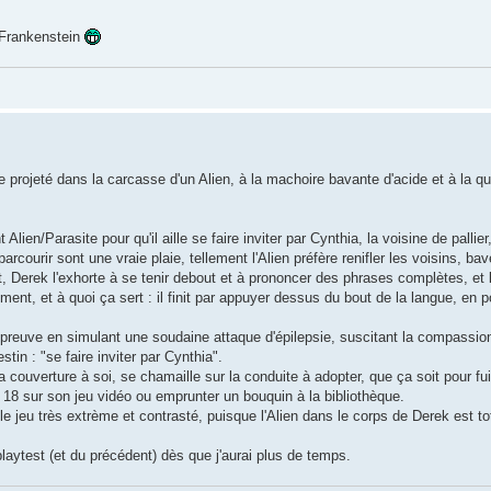
e Frankenstein
ve projeté dans la carcasse d'un Alien, à la machoire bavante d'acide et à la q
en/Parasite pour qu'il aille se faire inviter par Cynthia, la voisine de pallier
rcourir sont une vraie plaie, tellement l'Alien préfère renifler les voisins, bav
t, Derek l'exhorte à se tenir debout et à prononcer des phrases complètes, et 
t, et à quoi ça sert : il finit par appuyer dessus du bout de la langue, en p
 l'épreuve en simulant une soudaine attaque d'épilepsie, suscitant la compassio
tin : "se faire inviter par Cynthia".
couverture à soi, se chamaille sur la conduite à adopter, que ça soit pour fu
u 18 sur son jeu vidéo ou emprunter un bouquin à la bibliothèque.
e jeu très extrème et contrasté, puisque l'Alien dans le corps de Derek est t
aytest (et du précédent) dès que j'aurai plus de temps.