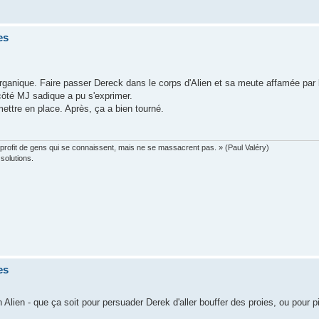
es
 organique. Faire passer Dereck dans le corps d'Alien et sa meute affamée par 
ôté MJ sadique a pu s'exprimer.
ettre en place. Après, ça a bien tourné.
profit de gens qui se connaissent, mais ne se massacrent pas. » (Paul Valéry)
solutions.
es
 Alien - que ça soit pour persuader Derek d'aller bouffer des proies, ou pour p