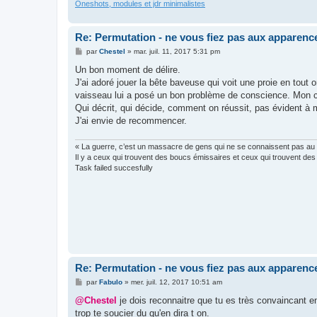
Oneshots, modules et jdr minimalistes
Re: Permutation - ne vous fiez pas aux apparenc
M
par
Chestel
»
mar. juil. 11, 2017 5:31 pm
e
s
Un bon moment de délire.
s
J'ai adoré jouer la bête baveuse qui voit une proie en tout
a
g
vaisseau lui a posé un bon problème de conscience. Mon c
e
Qui décrit, qui décide, comment on réussit, pas évident à m
J'ai envie de recommencer.
« La guerre, c’est un massacre de gens qui ne se connaissent pas au 
Il y a ceux qui trouvent des boucs émissaires et ceux qui trouvent des 
Task failed succesfully
Re: Permutation - ne vous fiez pas aux apparenc
M
par
Fabulo
»
mer. juil. 12, 2017 10:51 am
e
s
@Chestel
je dois reconnaitre que tu es très convaincant en
s
trop te soucier du qu'en dira t on.
a