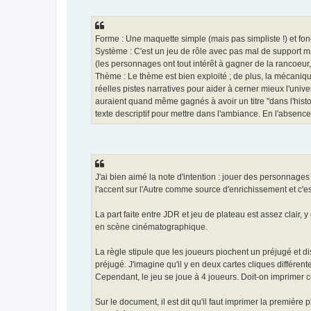
Forme : Une maquette simple (mais pas simpliste !) et fonc
Système : C'est un jeu de rôle avec pas mal de support matér
(les personnages ont tout intérêt à gagner de la rancoeur, 
Thème : Le thème est bien exploité ; de plus, la mécaniqu
réelles pistes narratives pour aider à cerner mieux l'univer
auraient quand même gagnés à avoir un titre "dans l'histoire
texte descriptif pour mettre dans l'ambiance. En l'absenc
J'ai bien aimé la note d'intention : jouer des personnages 
l'accent sur l'Autre comme source d'enrichissement et c'es
La part faite entre JDR et jeu de plateau est assez clair,
en scène cinématographique.
La règle stipule que les joueurs piochent un préjugé et di
préjugé. J'imagine qu'il y en deux cartes cliques différen
Cependant, le jeu se joue à 4 joueurs. Doit-on imprimer ce
Sur le document, il est dit qu'il faut imprimer la premièr