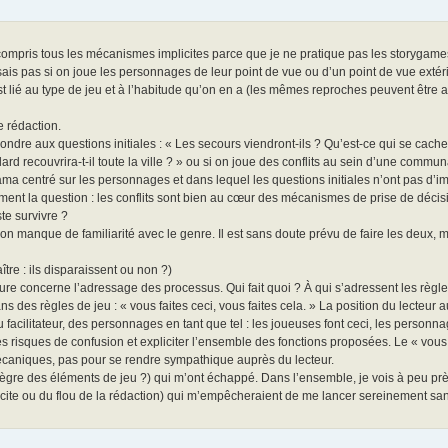
ompris tous les mécanismes implicites parce que je ne pratique pas les storygames e
sais pas si on joue les personnages de leur point de vue ou d’un point de vue extérie
t lié au type de jeu et à l’habitude qu’on en a (les mêmes reproches peuvent être 
 rédaction.
ndre aux questions initiales : « Les secours viendront-ils ? Qu’est-ce qui se cach
ard recouvrira-t-il toute la ville ? » ou si on joue des conflits au sein d’une commu
rama centré sur les personnages et dans lequel les questions initiales n’ont pas d’i
ent la question : les conflits sont bien au cœur des mécanismes de prise de décisi
te survivre ?
anque de familiarité avec le genre. Il est sans doute prévu de faire les deux, m
ître : ils disparaissent ou non ?)
re concerne l’adressage des processus. Qui fait quoi ? À qui s’adressent les règl
ns des règles de jeu : « vous faites ceci, vous faites cela. » La position du lecteur 
du facilitateur, des personnages en tant que tel : les joueuses font ceci, les personna
us les risques de confusion et expliciter l’ensemble des fonctions proposées. Le « vous
mécaniques, pas pour se rendre sympathique auprès du lecteur.
ntègre des éléments de jeu ?) qui m’ont échappé. Dans l’ensemble, je vois à peu p
plicite ou du flou de la rédaction) qui m’empêcheraient de me lancer sereinement s