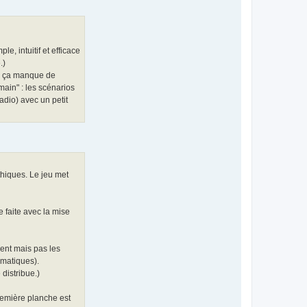
e, intuitif et efficace
.)
ue ça manque de
 main" : les scénarios
radio) avec un petit
athiques. Le jeu met
e faite avec la mise
ment mais pas les
ématiques).
distribue.)
première planche est