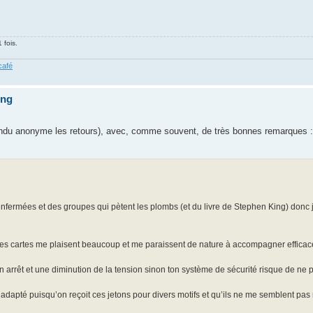
 fois.
café
ing
ai rendu anonyme les retours), avec, comme souvent, de très bonnes remarques :
fermées et des groupes qui pètent les plombs (et du livre de Stephen King) donc j
les cartes me plaisent beaucoup et me paraissent de nature à accompagner efficace
n arrêt et une diminution de la tension sinon ton système de sécurité risque de ne pa
dapté puisqu’on reçoit ces jetons pour divers motifs et qu’ils ne me semblent pas