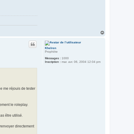
H
a
u
t
Khelren
Prophète
Messages :
1000
Inscription :
mar. avr. 06, 2004 12:04 pm
e me réjouis de tester
ment le roleplay.
s être utilisé.
 renvoyer directement