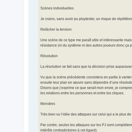
Scènes individuelles
Je crains, sans avoir pu playtester, un risque de répétition
Relâcher la tension
Une scène de ce type me paraît utile et intéressante mais
résistance (ni du système ni des autres joueurs donc ça 
Résolution
La résolution se fait sans que la décision prise auparavant
Vu que la scène précédente consistera en partie à vanter 
ensuite leur plan en œuvre sans dépendre d’une résoluti
Disons que j’exprime ce que serait mon envie, je comprends 
les relations entre les personnes et entre les cliques.
Monstres
Très bien vu l’idée des attaques sur celui qui a le plus d
Par contre, seules les attaques sur les PJ sont complète
intérêts contradictoires à cet égard).