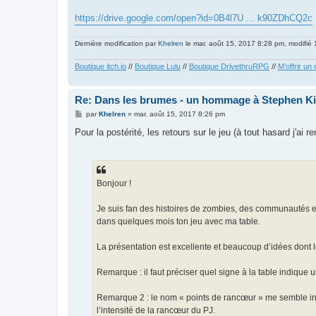
https://drive.google.com/open?id=0B4l7U ... k90ZDhCQ2c
Dernière modification par
Khelren
le mar. août 15, 2017 8:28 pm, modifié 1
Boutique itch.io
//
Boutique Lulu
//
Boutique DrivethruRPG
//
M'offrir un 
Re: Dans les brumes - un hommage à Stephen K
M
par
Khelren
»
mar. août 15, 2017 8:26 pm
e
s
Pour la postérité, les retours sur le jeu (à tout hasard j'
s
a
g
e
Bonjour !
Je suis fan des histoires de zombies, des communautés en
dans quelques mois ton jeu avec ma table.
La présentation est excellente et beaucoup d’idées dont 
Remarque : il faut préciser quel signe à la table indique u
Remarque 2 : le nom « points de rancœur » me semble ina
l’intensité de la rancœur du PJ.