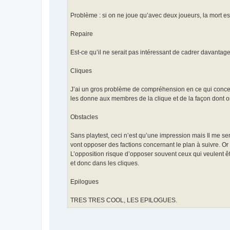
Problème : si on ne joue qu’avec deux joueurs, la mort 
Repaire
Est-ce qu’il ne serait pas intéressant de cadrer davantage
Cliques
J’ai un gros problème de compréhension en ce qui concerne
les donne aux membres de la clique et de la façon dont on 
Obstacles
Sans playtest, ceci n’est qu’une impression mais Il me s
vont opposer des factions concernant le plan à suivre. Or s
L’opposition risque d’opposer souvent ceux qui veulent êtr
et donc dans les cliques.
Epilogues
TRES TRES COOL, LES EPILOGUES.