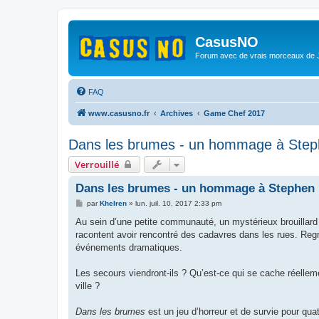
CasusNO
Forum avec de vrais morceaux de
FAQ
www.casusno.fr
Archives
Game Chef 2017
Dans les brumes - un hommage à Step
Verrouillé
Dans les brumes - un hommage à Stephen
M
par
Khelren
»
lun. juil. 10, 2017 2:33 pm
e
s
Au sein d’une petite communauté, un mystérieux brouillard s
s
racontent avoir rencontré des cadavres dans les rues. Regr
a
g
événements dramatiques.
e
Les secours viendront-ils ? Qu’est-ce qui se cache réellemen
ville ?
Dans les brumes
est un jeu d’horreur et de survie pour quat