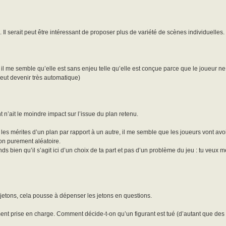
. Il serait peut être intéressant de proposer plus de variété de scènes individuelles.
 il me semble qu’elle est sans enjeu telle qu’elle est conçue parce que le joueur n
peut devenir très automatique)
 n’ait le moindre impact sur l’issue du plan retenu.
les mérites d’un plan par rapport à un autre, il me semble que les joueurs vont avo
on purement aléatoire.
bien qu’il s’agit ici d’un choix de ta part et pas d’un problème du jeu : tu veux met
e jetons, cela pousse à dépenser les jetons en questions.
ment prise en charge. Comment décide-t-on qu’un figurant est tué (d’autant que des