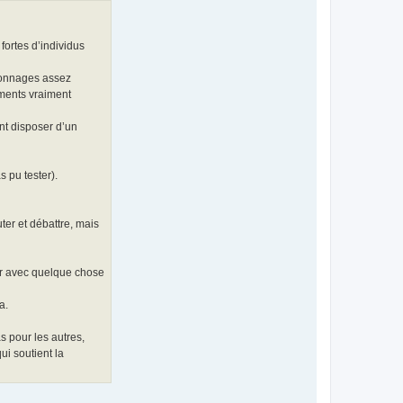
 fortes d’individus
rsonnages assez
oments vraiment
ont disposer d’un
s pu tester).
ter et débattre, mais
ner avec quelque chose
a.
s pour les autres,
ui soutient la