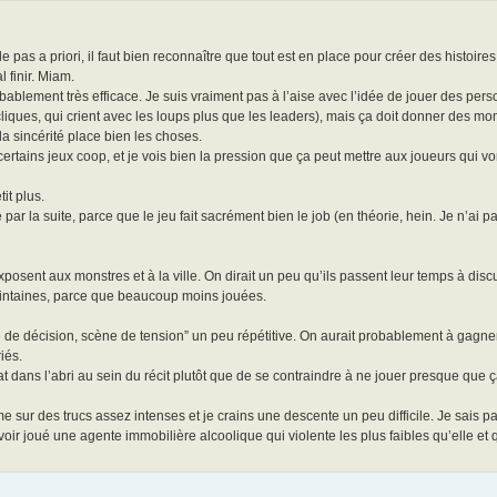
 pas a priori, il faut bien reconnaître que tout est en place pour créer des histoires
l finir. Miam.
robablement très efficace. Je suis vraiment pas à l’aise avec l’idée de jouer des pe
ques, qui crient avec les loups plus que les leaders), mais ça doit donner des m
la sincérité place bien les choses.
 certains jeux coop, et je vois bien la pression que ça peut mettre aux joueurs qui v
it plus.
r la suite, parce que le jeu fait sacrément bien le job (en théorie, hein. Je n’ai pa
osent aux monstres et à la ville. On dirait un peu qu’ils passent leur temps à discu
lointaines, parce que beaucoup moins jouées.
se de décision, scène de tension” un peu répétitive. On aurait probablement à gag
iés.
dans l’abri au sein du récit plutôt que de se contraindre à ne jouer presque que ç
ur des trucs assez intenses et je crains une descente un peu difficile. Je sais pa
r joué une agente immobilière alcoolique qui violente les plus faibles qu’elle et q