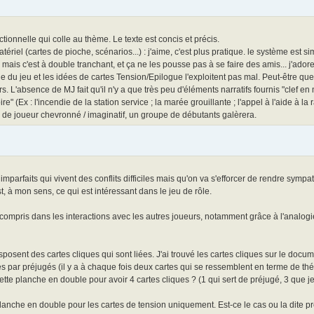
tionnelle qui colle au thème. Le texte est concis et précis.
iel (cartes de pioche, scénarios...) : j'aime, c'est plus pratique. le système est simpl
mais c'est à double tranchant, et ça ne les pousse pas à se faire des amis... j'adore
e du jeu et les idées de cartes Tension/Epilogue l'exploitent pas mal. Peut-être q
s. L'absence de MJ fait qu'il n'y a que très peu d'éléments narratifs fournis "clef en
" (Ex : l'incendie de la station service ; la marée grouillante ; l'appel à l'aide à la 
e de joueur chevronné / imaginatif, un groupe de débutants galèrera.
imparfaits qui vivent des conflits difficiles mais qu'on va s'efforcer de rendre symp
t, à mon sens, ce qui est intéressant dans le jeu de rôle.
 y compris dans les interactions avec les autres joueurs, notamment grâce à l'analogi
sposent des cartes cliques qui sont liées. J'ai trouvé les cartes cliques sur le docu
tes par préjugés (il y a à chaque fois deux cartes qui se ressemblent en terme de th
tte planche en double pour avoir 4 cartes cliques ? (1 qui sert de préjugé, 3 que je 
e planche en double pour les cartes de tension uniquement. Est-ce le cas ou la dite 