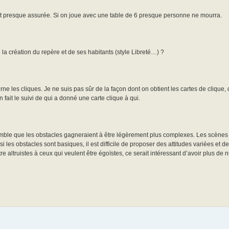
est presque assurée. Si on joue avec une table de 6 presque personne ne mourra.
 la création du repère et de ses habitants (style Libreté…) ?
 les cliques. Je ne suis pas sûr de la façon dont on obtient les cartes de clique, 
fait le suivi de qui a donné une carte clique à qui.
emble que les obstacles gagneraient à être légèrement plus complexes. Les scènes
i les obstacles sont basiques, il est difficile de proposer des attitudes variées et d
e altruistes à ceux qui veulent être égoïstes, ce serait intéressant d’avoir plus de