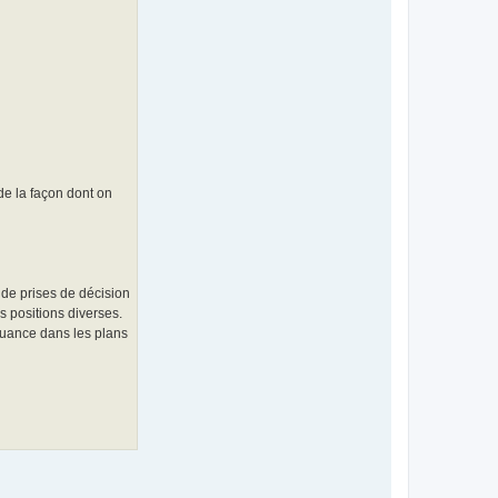
de la façon dont on
 de prises de décision
es positions diverses.
 nuance dans les plans