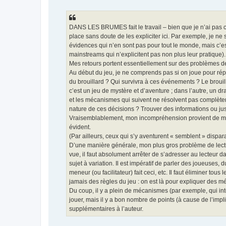
DANS LES BRUMES fait le travail – bien que je n’ai pas c
place sans doute de les expliciter ici. Par exemple, je ne 
évidences qui n’en sont pas pour tout le monde, mais c’es
mainstreams qui n’explicitent pas non plus leur pratique).
Mes retours portent essentiellement sur des problèmes de
Au début du jeu, je ne comprends pas si on joue pour répo
du brouillard ? Qui survivra à ces événements ? Le brouill
c’est un jeu de mystère et d’aventure ; dans l’autre, un d
et les mécanismes qui suivent ne résolvent pas complètem
nature de ces décisions ? Trouver des informations ou jus
Vraisemblablement, mon incompréhension provient de mon m
évident.
(Par ailleurs, ceux qui s’y aventurent « semblent » dispara
D’une manière générale, mon plus gros problème de lectu
vue, il faut absolument arrêter de s’adresser au lecteur da
sujet à variation. Il est impératif de parler des joueuses, 
meneur (ou facilitateur) fait ceci, etc. Il faut éliminer to
jamais des règles du jeu : on est là pour expliquer des 
Du coup, il y a plein de mécanismes (par exemple, qui i
jouer, mais il y a bon nombre de points (à cause de l’im
supplémentaires à l’auteur.