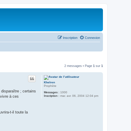
Inscription
Connexion
2 messages • Page
1
sur
1
Khelren
Prophète
disparaître ; certains
Messages :
1000
Inscription :
mar. avr. 06, 2004 12:04 pm
rvivre à ces
ira-t-il toute la