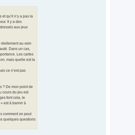
t qu’il n’y a pas la
ur. Il y a des
adressés aux jeux
e réellement au sein
nauté. Dans un cas,
mportance. Les cartes
on, mais quelle est la
ais ce n’est pas
es ? De mon point de
au cours du jeu est
ges font cela, le
 » est à bannir à
rès comment on peut
ans quelques questions