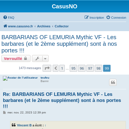
CasusNO
FAQ
Inscription
Connexion
www.casusno.fr
Archives
Collector
BARBARIANS OF LEMURIA Mythic VF - Les
barbares (et le 2ème supplément) sont à nos
portes !!!
Verrouillé
Page
99
sur
99
1
95
96
97
98
99
Précédent
1473 messages
…
teufeu
Banni
Re: BARBARIANS OF LEMURIA Mythic VF - Les
barbares (et le 2ème supplément) sont à nos portes
!!!
M
mer. nov. 22, 2023 12:39 pm
e
s
s
Vincent B
a écrit :
↑
a