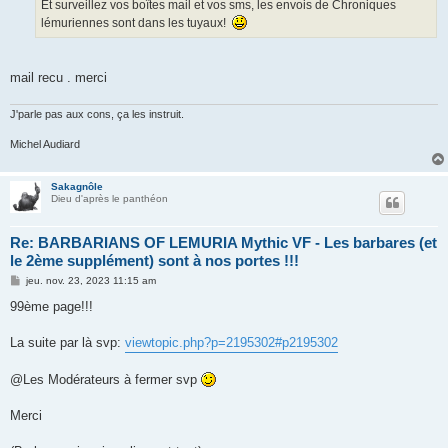
g
Et surveillez vos boîtes mail et vos sms, les envois de Chroniques
e
lémuriennes sont dans les tuyaux!
mail recu . merci
J'parle pas aux cons, ça les instruit.
Michel Audiard
Sakagnôle
Dieu d'après le panthéon
Re: BARBARIANS OF LEMURIA Mythic VF - Les barbares (et
le 2ème supplément) sont à nos portes !!!
M
jeu. nov. 23, 2023 11:15 am
e
s
99ème page!!!
s
a
g
La suite par là svp:
viewtopic.php?p=2195302#p2195302
e
@Les Modérateurs à fermer svp
Merci