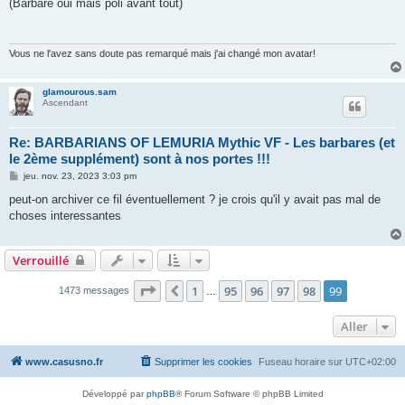
(Barbare oui mais poli avant tout)
Vous ne l'avez sans doute pas remarqué mais j'ai changé mon avatar!
glamourous.sam
Ascendant
Re: BARBARIANS OF LEMURIA Mythic VF - Les barbares (et
le 2ème supplément) sont à nos portes !!!
M
jeu. nov. 23, 2023 3:03 pm
e
s
peut-on archiver ce fil éventuellement ? je crois qu'il y avait pas mal de
s
choses interessantes
a
g
e
Verrouillé
Page
99
sur
99
1
95
96
97
98
99
Précédent
1473 messages
…
Aller
www.casusno.fr
Supprimer les cookies
Fuseau horaire sur
UTC+02:00
Développé par
phpBB
® Forum Software © phpBB Limited