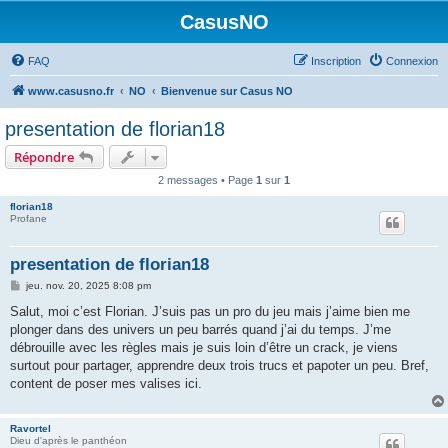
CasusNO
FAQ
Inscription
Connexion
www.casusno.fr
NO
Bienvenue sur Casus NO
presentation de florian18
Répondre
2 messages • Page
1
sur
1
florian18
Profane
presentation de florian18
M
jeu. nov. 20, 2025 8:08 pm
e
s
Salut, moi c’est Florian. J’suis pas un pro du jeu mais j’aime bien me
s
plonger dans des univers un peu barrés quand j’ai du temps. J’me
a
g
débrouille avec les règles mais je suis loin d’être un crack, je viens
e
surtout pour partager, apprendre deux trois trucs et papoter un peu. Bref,
content de poser mes valises ici.
Ravortel
Dieu d'après le panthéon