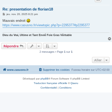
Re: presentation de florian18
M
jeu. nov. 20, 2025 8:21 pm
e
s
Mauvais endroit
s
https://www.casusno.fr/viewtopic.php?p=2295377#p2295377
a
g
e
Dieu du Vrai, Ultime et Tant Envié Foie Gras Véritable
Répondre
2 messages • Page
1
sur
1
Aller
www.casusno.fr
Supprimer les cookies
Fuseau horaire sur
UTC+02:00
Développé par
phpBB
® Forum Software © phpBB Limited
Traduction française officielle
©
Qiaeru
Confidentialité
|
Conditions