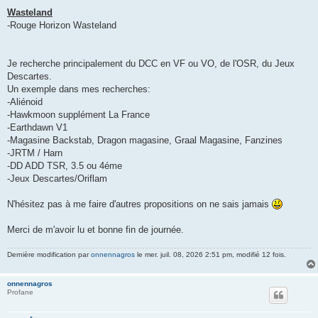
Wasteland
-Rouge Horizon Wasteland
Je recherche principalement du DCC en VF ou VO, de l'OSR, du Jeux
Descartes.
Un exemple dans mes recherches:
-Aliénoid
-Hawkmoon supplément La France
-Earthdawn V1
-Magasine Backstab, Dragon magasine, Graal Magasine, Fanzines
-JRTM / Harn
-DD ADD TSR, 3.5 ou 4éme
-Jeux Descartes/Oriflam
N'hésitez pas à me faire d'autres propositions on ne sais jamais
Merci de m'avoir lu et bonne fin de journée.
Dernière modification par
onnennagros
le mer. juil. 08, 2026 2:51 pm, modifié 12 fois.
onnennagros
Profane