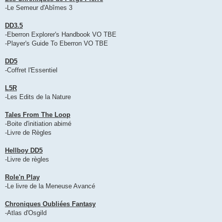
-Le Semeur d'Abîmes 3
DD3.5
-Eberron Explorer's Handbook VO TBE
-Player's Guide To Eberron VO TBE
DD5
-Coffret l'Essentiel
L5R
-Les Edits de la Nature
Tales From The Loop
-Boite d'initiation abimé
-Livre de Règles
Hellboy DD5
-Livre de règles
Role'n Play
-Le livre de la Meneuse Avancé
Chroniques Oubliées Fantasy
-Atlas d'Osgild