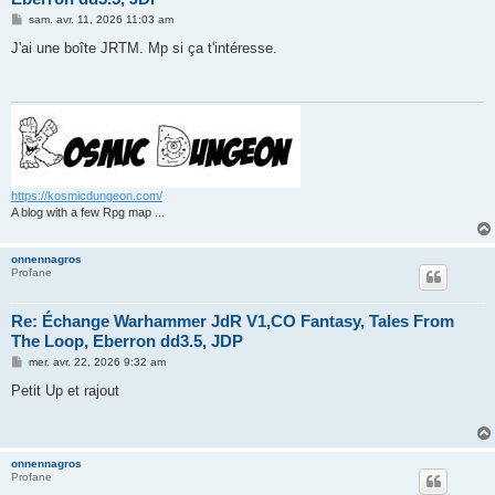
M
sam. avr. 11, 2026 11:03 am
e
s
J'ai une boîte JRTM. Mp si ça t'intéresse.
s
a
g
e
https://kosmicdungeon.com/
A blog with a few Rpg map ...
onnennagros
Profane
Re: Échange Warhammer JdR V1,CO Fantasy, Tales From
The Loop, Eberron dd3.5, JDP
M
mer. avr. 22, 2026 9:32 am
e
s
Petit Up et rajout
s
a
g
e
onnennagros
Profane