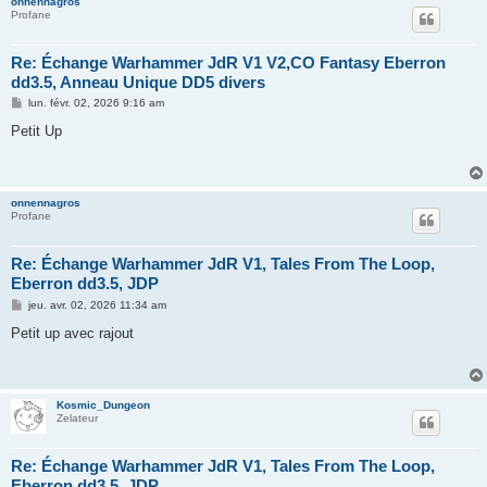
onnennagros
Profane
Re: Échange Warhammer JdR V1 V2,CO Fantasy Eberron
dd3.5, Anneau Unique DD5 divers
M
lun. févr. 02, 2026 9:16 am
e
s
Petit Up
s
a
g
e
onnennagros
Profane
Re: Échange Warhammer JdR V1, Tales From The Loop,
Eberron dd3.5, JDP
M
jeu. avr. 02, 2026 11:34 am
e
s
Petit up avec rajout
s
a
g
e
Kosmic_Dungeon
Zelateur
Re: Échange Warhammer JdR V1, Tales From The Loop,
Eberron dd3.5, JDP