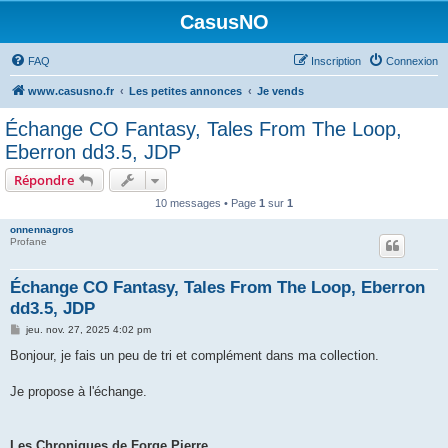
CasusNO
FAQ
Inscription
Connexion
www.casusno.fr
Les petites annonces
Je vends
Échange CO Fantasy, Tales From The Loop,
Eberron dd3.5, JDP
Répondre
10 messages • Page
1
sur
1
onnennagros
Profane
Échange CO Fantasy, Tales From The Loop, Eberron
dd3.5, JDP
M
jeu. nov. 27, 2025 4:02 pm
e
s
Bonjour, je fais un peu de tri et complément dans ma collection.
s
a
g
Je propose à l'échange.
e
Les Chroniques de Forge Pierre