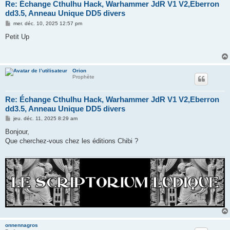
Re: Échange Cthulhu Hack, Warhammer JdR V1 V2,Eberron
dd3.5, Anneau Unique DD5 divers
M
mer. déc. 10, 2025 12:57 pm
e
s
Petit Up
s
a
g
e
Orion
Prophète
Re: Échange Cthulhu Hack, Warhammer JdR V1 V2,Eberron
dd3.5, Anneau Unique DD5 divers
M
jeu. déc. 11, 2025 8:29 am
e
s
Bonjour,
s
Que cherchez-vous chez les éditions Chibi ?
a
g
e
onnennagros