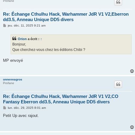
Profane
Re: Échange Cthulhu Hack, Warhammer JdR V1 V2,Eberron
dd3.5, Anneau Unique DD5 divers
M
jeu. déc. 11, 2025 9:21 am
e
s
s
Orion
a écrit :
↑
a
g
Bonjour,
e
Que cherchez-vous chez les éditions Chibi ?
MP envoyé
onnennagros
Profane
Re: Échange Cthulhu Hack, Warhammer JdR V1 V2,CO
Fantasy Eberron dd3.5, Anneau Unique DD5 divers
M
lun. déc. 29, 2025 8:01 am
e
s
Petit Up avec rajout.
s
a
g
e