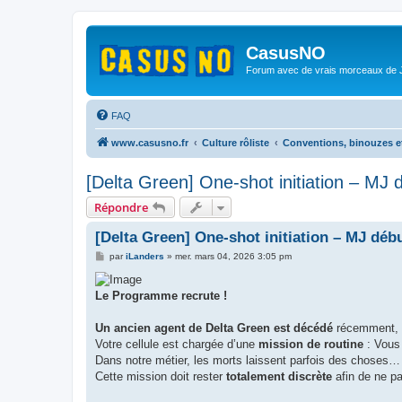
CasusNO
Forum avec de vrais morceaux de
FAQ
www.casusno.fr
Culture rôliste
Conventions, binouzes e
[Delta Green] One-shot initiation – MJ 
Répondre
[Delta Green] One-shot initiation – MJ débu
M
par
iLanders
»
mer. mars 04, 2026 3:05 pm
e
s
s
Le Programme recrute !
a
g
e
Un ancien agent de Delta Green est décédé
récemment, l
Votre cellule est chargée d’une
mission de routine
: Vous 
Dans notre métier, les morts laissent parfois des choses
Cette mission doit rester
totalement discrète
afin de ne 