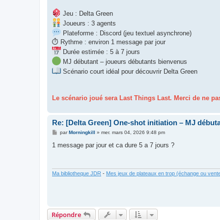
Jeu : Delta Green
Joueurs : 3 agents
Plateforme : Discord (jeu textuel asynchrone)
⏱ Rythme : environ 1 message par jour
Durée estimée : 5 à 7 jours
MJ débutant – joueurs débutants bienvenus
Scénario court idéal pour découvrir Delta Green
Le scénario joué sera Last Things Last. Merci de ne pas
Re: [Delta Green] One-shot initiation – MJ débuta
M
par
Morningkill
»
mer. mars 04, 2026 9:48 pm
e
s
1 message par jour et ca dure 5 a 7 jours ?
s
a
g
e
Ma bibliotheque JDR
-
Mes jeux de plateaux en trop (échange ou vent
Répondre