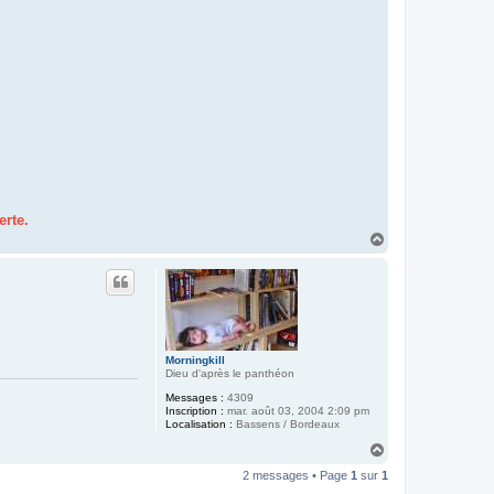
erte.
H
a
u
t
Morningkill
Dieu d'après le panthéon
Messages :
4309
Inscription :
mar. août 03, 2004 2:09 pm
Localisation :
Bassens / Bordeaux
H
a
2 messages • Page
1
sur
1
u