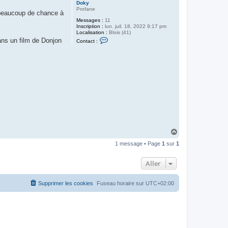
Doky
Profane
t beaucoup de chance à
Messages :
11
Inscription :
lun. juil. 18, 2022 9:17 pm
Localisation :
Blois (41)
C
ans un film de Donjon
Contact :
o
n
t
a
c
t
e
r
D
o
k
y
H
a
1 message • Page
1
sur
1
u
t
Aller
Supprimer les cookies
Fuseau horaire sur
UTC+02:00