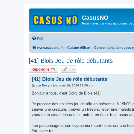
CasusNO
Forum avec de vrais morceaux de
FAQ
www.casusno.fr
Culture rôliste
Conventions, binouzes e
[41] Blois Jeu de rôle débutants
Répondre
[41] Blois Jeu de rôle débutants
M
par
Doky
»
jeu. mars 19, 2026 12:09 pm
e
s
Bonjour à tous, c'est Doky de Blois (41)
s
a
g
Je propose des soisées jeu de rôle en présentiel à 19h00 l
e
sauver une créature, trouver un trésors, lever une maléd
vous entre-aidant les uns les autres en étant tous assis aut
Ton personnage et son équipement sont notés sur une feuill
être avec toi...