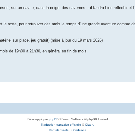
ert, sur un navire, dans la neige, des cavernes... il faudra bien réfléchir e
il et le reste, pour retrouver des amis le temps d'une grande aventure comme d
ériel sur place, jeu gratuit) (mise à jour du 19 mars 2026)
r mois de 19h00 à 21h30, en général en fin de mois.
Développé par
phpBB
® Forum Software © phpBB Limited
Traduction française officielle
©
Qiaeru
Confidentialité
|
Conditions