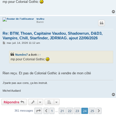
s
mp pour Colonial Gothic
s
a
g
e
teufeu
Banni
Re: BTW, Thoan, Capitaine Vaudou, Shadowrun, D&D3,
Vampire, Chill, Starfinder, JDRMAG. ajout 22/06/2026
M
mar. juil. 14, 2026 11:12 am
e
s
s
Numéro7
a écrit :
↑
a
g
mp pour Colonial Gothic
e
Rien reçu. Et pas de Colonial Gothic à vendre de mon côté
J'parle pas aux cons, ça les instruit.
Michel Audiard
Répondre
Page
24
sur
25
1
21
22
23
24
25
Précédent
Suivant
361 messages
…