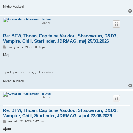
Michel Audiard
teufeu
Banni
Re: BTW, Thoan, Capitaine Vaudou, Shadowrun, D&D3,
Vampire, Chill, Starfinder, JDRMAG. maj 25/03/2026
M
dim. juin 07, 2026 10:05 pm
e
s
Maj
s
a
g
e
J'parle pas aux cons, ça les instruit.
Michel Audiard
teufeu
Banni
Re: BTW, Thoan, Capitaine Vaudou, Shadowrun, D&D3,
Vampire, Chill, Starfinder, JDRMAG. ajout 22/06/2026
M
lun. juin 22, 2026 8:47 pm
e
s
ajout :
s