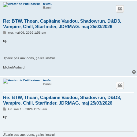
teufeu
Banni
Re: BTW, Thoan, Capitaine Vaudou, Shadowrun, D&D3,
Vampire, Chill, Starfinder, JDRMAG. maj 25/03/2026
M
mer. mai 06, 2026 1:53 pm
e
s
up
s
a
g
e
J'parle pas aux cons, ça les instruit.
Michel Audiard
teufeu
Banni
Re: BTW, Thoan, Capitaine Vaudou, Shadowrun, D&D3,
Vampire, Chill, Starfinder, JDRMAG. maj 25/03/2026
M
lun. mai 18, 2026 11:53 am
e
s
up
s
a
g
e
J'parle pas aux cons, ça les instruit.