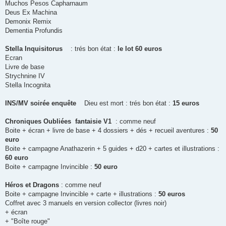
Muchos Pesos Capharnaum
Deus Ex Machina
Demonix Remix
Dementia Profundis
Stella Inquisitorus
: trés bon état :
le lot 60 euros
Ecran
Livre de base
Strychnine IV
Stella Incognita
INS/MV soirée enquête
Dieu est mort : trés bon état :
15 euros
Chroniques Oubliées fantaisie V1
: comme neuf
Boite + écran + livre de base + 4 dossiers + dés + recueil aventures :
50
euro
Boite + campagne Anathazerin + 5 guides + d20 + cartes et illustrations :
60 euro
Boite + campagne Invincible :
50 euro
Héros et Dragons
: comme neuf
Boite + campagne Invincible + carte + illustrations :
50 euros
Coffret avec 3 manuels en version collector (livres noir)
+ écran
+ "Boîte rouge"