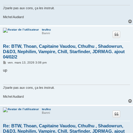
g
e
J'parle pas aux cons, ça les instruit.
Michel Audiard
teufeu
Banni
Re: BTW, Thoan, Capitaine Vaudou, Cthulhu , Shadowrun,
D&D3, Nephilim, Vampire, Chill, Starfinder, JDRMAG. ajout
04/02/2
M
ven. mars 13, 2026 3:08 pm
e
s
up
s
a
g
e
J'parle pas aux cons, ça les instruit.
Michel Audiard
teufeu
Banni
Re: BTW, Thoan, Capitaine Vaudou, Cthulhu , Shadowrun,
D&D3, Nephilim, Vampire, Chill, Starfinder, JDRMAG. ajout