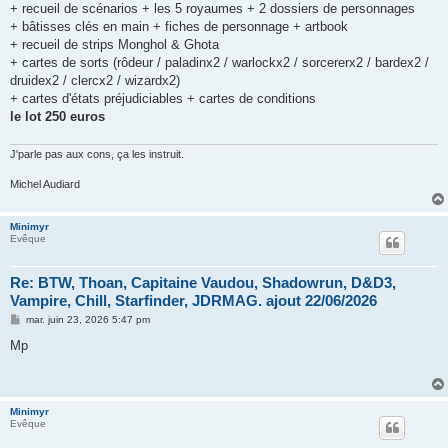
+ recueil de scénarios + les 5 royaumes + 2 dossiers de personnages
+ bâtisses clés en main + fiches de personnage + artbook
+ recueil de strips Monghol & Ghota
+ cartes de sorts (rôdeur / paladinx2 / warlockx2 / sorcererx2 / bardex2 /
druidex2 / clercx2 / wizardx2)
+ cartes d'états préjudiciables + cartes de conditions
le lot 250 euros
J'parle pas aux cons, ça les instruit.
Michel Audiard
Minimyr
Evêque
Re: BTW, Thoan, Capitaine Vaudou, Shadowrun, D&D3,
Vampire, Chill, Starfinder, JDRMAG. ajout 22/06/2026
M
mar. juin 23, 2026 5:47 pm
e
s
Mp
s
a
g
e
Minimyr
Evêque