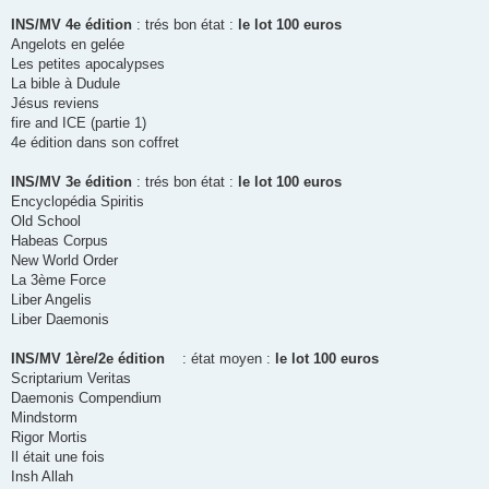
a
g
INS/MV 4e édition
: trés bon état :
le lot 100 euros
e
Angelots en gelée
Les petites apocalypses
La bible à Dudule
Jésus reviens
fire and ICE (partie 1)
4e édition dans son coffret
INS/MV 3e édition
: trés bon état :
le lot 100 euros
Encyclopédia Spiritis
Old School
Habeas Corpus
New World Order
La 3ème Force
Liber Angelis
Liber Daemonis
INS/MV 1ère/2e édition
: état moyen :
le lot 100 euros
Scriptarium Veritas
Daemonis Compendium
Mindstorm
Rigor Mortis
Il était une fois
Insh Allah