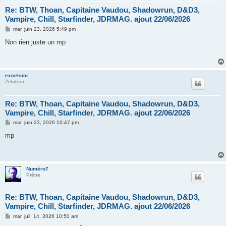
Re: BTW, Thoan, Capitaine Vaudou, Shadowrun, D&D3,
Vampire, Chill, Starfinder, JDRMAG. ajout 22/06/2026
M
mar. juin 23, 2026 5:49 pm
e
s
Non rien juste un mp
s
a
g
e
excelsior
Zelateur
Re: BTW, Thoan, Capitaine Vaudou, Shadowrun, D&D3,
Vampire, Chill, Starfinder, JDRMAG. ajout 22/06/2026
M
mar. juin 23, 2026 10:47 pm
e
s
mp
s
a
g
e
Numéro7
Prêtre
Re: BTW, Thoan, Capitaine Vaudou, Shadowrun, D&D3,
Vampire, Chill, Starfinder, JDRMAG. ajout 22/06/2026
M
mar. juil. 14, 2026 10:50 am
e