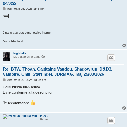
04/02/2
M
mer. mars 25, 2026 3:45 pm
e
s
maj
s
a
g
e
J'parle pas aux cons, ça les instruit.
Michel Audiard
Nightfalls
Dieu d'après le panthéon
Re: BTW, Thoan, Capitaine Vaudou, Shadowrun, D&D3,
Vampire, Chill, Starfinder, JDRMAG. maj 25/03/2026
M
dim. mars 29, 2026 10:25 am
e
s
Colis blindé bien arrivé
s
Livre conforme à la description
a
g
e
Je recommande
teufeu
Banni