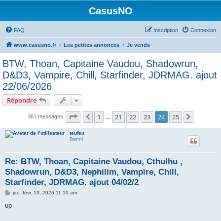
CasusNO
FAQ
Inscription
Connexion
www.casusno.fr
Les petites annonces
Je vends
BTW, Thoan, Capitaine Vaudou, Shadowrun,
D&D3, Vampire, Chill, Starfinder, JDRMAG. ajout
22/06/2026
Répondre
Page
24
sur
25
1
21
22
23
24
25
Précédent
Suivant
361 messages
…
teufeu
Banni
Re: BTW, Thoan, Capitaine Vaudou, Cthulhu ,
Shadowrun, D&D3, Nephilim, Vampire, Chill,
Starfinder, JDRMAG. ajout 04/02/2
M
jeu. févr. 19, 2026 11:10 am
e
s
up
s
a