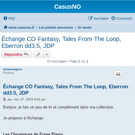
CasusNO
FAQ
Inscription
Connexion
www.casusno.fr
Les petites annonces
Je vends
Échange CO Fantasy, Tales From The Loop,
Eberron dd3.5, JDP
Répondre
10 messages • Page
1
sur
1
onnennagros
Profane
Échange CO Fantasy, Tales From The Loop, Eberron
dd3.5, JDP
M
jeu. nov. 27, 2025 4:02 pm
e
s
Bonjour, je fais un peu de tri et complément dans ma collection.
s
a
g
Je propose à l'échange.
e
Les Chroniques de Forge Pierre