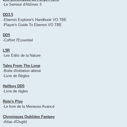
-Le Semeur d'Abîmes 3
DD3.5
-Eberron Explorer's Handbook VO TBE
-Player's Guide To Eberron VO TBE
DD5
-Coffret l'Essentiel
L5R
-Les Edits de la Nature
Tales From The Loop
-Boite d'initiation abimé
-Livre de Règles
Hellboy DD5
-Livre de règles
Role'n Play
-Le livre de la Meneuse Avancé
Chroniques Oubliées Fantasy
-Atlas d'Osgild