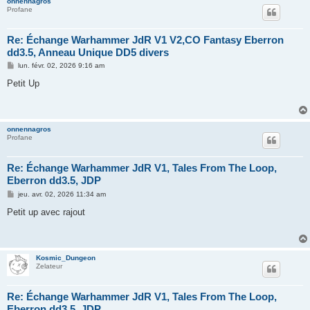
onnennagros
Profane
Re: Échange Warhammer JdR V1 V2,CO Fantasy Eberron
dd3.5, Anneau Unique DD5 divers
M
lun. févr. 02, 2026 9:16 am
e
s
Petit Up
s
a
g
e
onnennagros
Profane
Re: Échange Warhammer JdR V1, Tales From The Loop,
Eberron dd3.5, JDP
M
jeu. avr. 02, 2026 11:34 am
e
s
Petit up avec rajout
s
a
g
e
Kosmic_Dungeon
Zelateur
Re: Échange Warhammer JdR V1, Tales From The Loop,
Eberron dd3.5, JDP