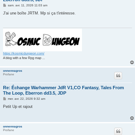
M
sam. avr. 11, 2026 11:03 am
e
s
J'ai une boîte JRTM. Mp si ça t'intéresse.
s
a
g
e
https://kosmicdungeon.com/
A blog with a few Rpg map ...
onnennagros
Profane
Re: Échange Warhammer JdR V1,CO Fantasy, Tales From
The Loop, Eberron dd3.5, JDP
M
mer. avr. 22, 2026 9:32 am
e
s
Petit Up et rajout
s
a
g
e
onnennagros
Profane