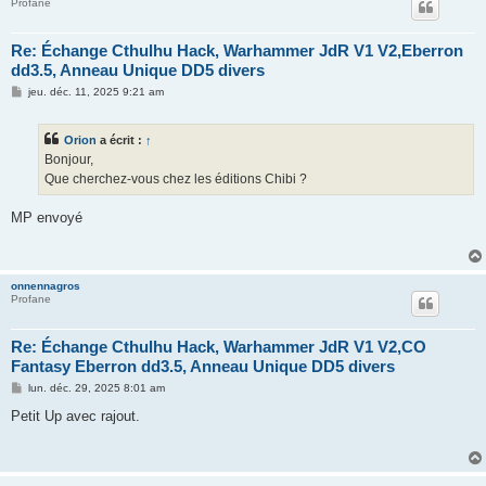
Profane
Re: Échange Cthulhu Hack, Warhammer JdR V1 V2,Eberron
dd3.5, Anneau Unique DD5 divers
M
jeu. déc. 11, 2025 9:21 am
e
s
s
Orion
a écrit :
↑
a
g
Bonjour,
e
Que cherchez-vous chez les éditions Chibi ?
MP envoyé
onnennagros
Profane
Re: Échange Cthulhu Hack, Warhammer JdR V1 V2,CO
Fantasy Eberron dd3.5, Anneau Unique DD5 divers
M
lun. déc. 29, 2025 8:01 am
e
s
Petit Up avec rajout.
s
a
g
e