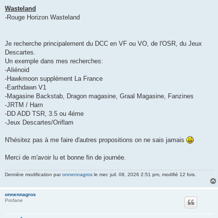
Wasteland
-Rouge Horizon Wasteland
Je recherche principalement du DCC en VF ou VO, de l'OSR, du Jeux
Descartes.
Un exemple dans mes recherches:
-Aliénoid
-Hawkmoon supplément La France
-Earthdawn V1
-Magasine Backstab, Dragon magasine, Graal Magasine, Fanzines
-JRTM / Harn
-DD ADD TSR, 3.5 ou 4éme
-Jeux Descartes/Oriflam
N'hésitez pas à me faire d'autres propositions on ne sais jamais
Merci de m'avoir lu et bonne fin de journée.
Dernière modification par
onnennagros
le mer. juil. 08, 2026 2:51 pm, modifié 12 fois.
onnennagros
Profane