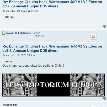
Re: Échange Cthulhu Hack, Warhammer JdR V1 V2,Eberron
dd3.5, Anneau Unique DD5 divers
M
mer. déc. 10, 2025 12:57 pm
e
s
Petit Up
s
a
g
e
Orion
Prophète
Re: Échange Cthulhu Hack, Warhammer JdR V1 V2,Eberron
dd3.5, Anneau Unique DD5 divers
M
jeu. déc. 11, 2025 8:29 am
e
s
Bonjour,
s
Que cherchez-vous chez les éditions Chibi ?
a
g
e
onnennagros