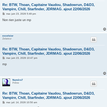
Re: BTW, Thoan, Capitaine Vaudou, Shadowrun, D&D3,
Vampire, Chill, Starfinder, JDRMAG. ajout 22/06/2026
M
mar. juin 23, 2026 5:49 pm
e
s
Non rien juste un mp
s
a
g
e
excelsior
Zelateur
Re: BTW, Thoan, Capitaine Vaudou, Shadowrun, D&D3,
Vampire, Chill, Starfinder, JDRMAG. ajout 22/06/2026
M
mar. juin 23, 2026 10:47 pm
e
s
mp
s
a
g
e
Numéro7
Prêtre
Re: BTW, Thoan, Capitaine Vaudou, Shadowrun, D&D3,
Vampire, Chill, Starfinder, JDRMAG. ajout 22/06/2026
M
mar. juil. 14, 2026 10:50 am
e