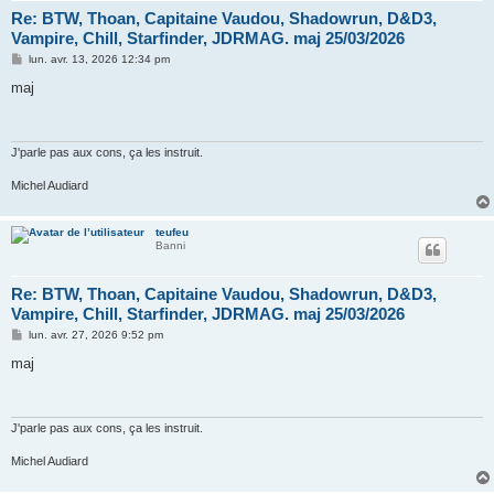
Re: BTW, Thoan, Capitaine Vaudou, Shadowrun, D&D3,
Vampire, Chill, Starfinder, JDRMAG. maj 25/03/2026
M
lun. avr. 13, 2026 12:34 pm
e
s
maj
s
a
g
e
J'parle pas aux cons, ça les instruit.
Michel Audiard
teufeu
Banni
Re: BTW, Thoan, Capitaine Vaudou, Shadowrun, D&D3,
Vampire, Chill, Starfinder, JDRMAG. maj 25/03/2026
M
lun. avr. 27, 2026 9:52 pm
e
s
maj
s
a
g
e
J'parle pas aux cons, ça les instruit.
Michel Audiard