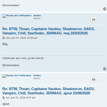
Michel Audiard
teufeu
Banni
Re: BTW, Thoan, Capitaine Vaudou, Shadowrun, D&D3,
Vampire, Chill, Starfinder, JDRMAG. maj 25/03/2026
M
dim. juin 07, 2026 10:05 pm
e
s
Maj
s
a
g
e
J'parle pas aux cons, ça les instruit.
Michel Audiard
teufeu
Banni
Re: BTW, Thoan, Capitaine Vaudou, Shadowrun, D&D3,
Vampire, Chill, Starfinder, JDRMAG. ajout 22/06/2026
M
lun. juin 22, 2026 8:47 pm
e
s
ajout :
s