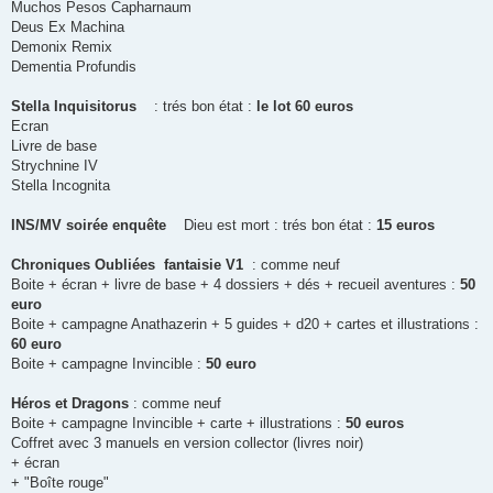
Muchos Pesos Capharnaum
Deus Ex Machina
Demonix Remix
Dementia Profundis
Stella Inquisitorus
: trés bon état :
le lot 60 euros
Ecran
Livre de base
Strychnine IV
Stella Incognita
INS/MV soirée enquête
Dieu est mort : trés bon état :
15 euros
Chroniques Oubliées fantaisie V1
: comme neuf
Boite + écran + livre de base + 4 dossiers + dés + recueil aventures :
50
euro
Boite + campagne Anathazerin + 5 guides + d20 + cartes et illustrations :
60 euro
Boite + campagne Invincible :
50 euro
Héros et Dragons
: comme neuf
Boite + campagne Invincible + carte + illustrations :
50 euros
Coffret avec 3 manuels en version collector (livres noir)
+ écran
+ "Boîte rouge"