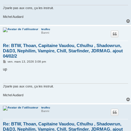
g
e
J'parle pas aux cons, ça les instruit.
Michel Audiard
teufeu
Banni
Re: BTW, Thoan, Capitaine Vaudou, Cthulhu , Shadowrun,
D&D3, Nephilim, Vampire, Chill, Starfinder, JDRMAG. ajout
04/02/2
M
ven. mars 13, 2026 3:08 pm
e
s
up
s
a
g
e
J'parle pas aux cons, ça les instruit.
Michel Audiard
teufeu
Banni
Re: BTW, Thoan, Capitaine Vaudou, Cthulhu , Shadowrun,
D&D3, Nephilim, Vampire, Chill, Starfinder, JDRMAG. ajout