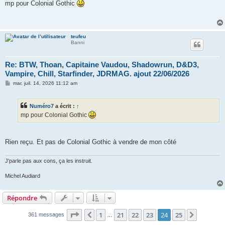
s
mp pour Colonial Gothic
s
a
g
e
teufeu
Banni
Re: BTW, Thoan, Capitaine Vaudou, Shadowrun, D&D3,
Vampire, Chill, Starfinder, JDRMAG. ajout 22/06/2026
M
mar. juil. 14, 2026 11:12 am
e
s
s
Numéro7
a écrit :
↑
a
g
mp pour Colonial Gothic
e
Rien reçu. Et pas de Colonial Gothic à vendre de mon côté
J'parle pas aux cons, ça les instruit.
Michel Audiard
Répondre
Page
24
sur
25
1
21
22
23
24
25
Précédent
Suivant
361 messages
…