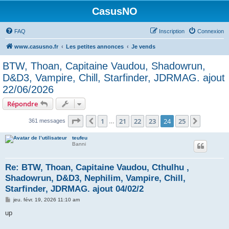
CasusNO
FAQ
Inscription
Connexion
www.casusno.fr
Les petites annonces
Je vends
BTW, Thoan, Capitaine Vaudou, Shadowrun,
D&D3, Vampire, Chill, Starfinder, JDRMAG. ajout
22/06/2026
Répondre
Page
24
sur
25
1
21
22
23
24
25
Précédent
Suivant
361 messages
…
teufeu
Banni
Re: BTW, Thoan, Capitaine Vaudou, Cthulhu ,
Shadowrun, D&D3, Nephilim, Vampire, Chill,
Starfinder, JDRMAG. ajout 04/02/2
M
jeu. févr. 19, 2026 11:10 am
e
s
up
s
a