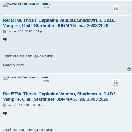
teufeu
Banni
Re: BTW, Thoan, Capitaine Vaudou, Shadowrun, D&D3,
Vampire, Chill, Starfinder, JDRMAG. maj 25/03/2026
M
mer. mai 06, 2026 1:53 pm
e
s
up
s
a
g
e
J'parle pas aux cons, ça les instruit.
Michel Audiard
teufeu
Banni
Re: BTW, Thoan, Capitaine Vaudou, Shadowrun, D&D3,
Vampire, Chill, Starfinder, JDRMAG. maj 25/03/2026
M
lun. mai 18, 2026 11:53 am
e
s
up
s
a
g
e
J'parle pas aux cons, ça les instruit.