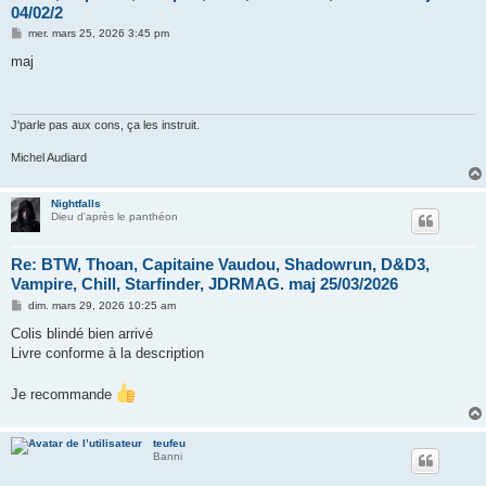
04/02/2
M
mer. mars 25, 2026 3:45 pm
e
s
maj
s
a
g
e
J'parle pas aux cons, ça les instruit.
Michel Audiard
Nightfalls
Dieu d'après le panthéon
Re: BTW, Thoan, Capitaine Vaudou, Shadowrun, D&D3,
Vampire, Chill, Starfinder, JDRMAG. maj 25/03/2026
M
dim. mars 29, 2026 10:25 am
e
s
Colis blindé bien arrivé
s
Livre conforme à la description
a
g
e
Je recommande
teufeu
Banni