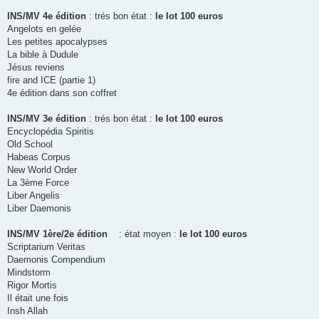
a
g
INS/MV 4e édition
: trés bon état :
le lot 100 euros
e
Angelots en gelée
Les petites apocalypses
La bible à Dudule
Jésus reviens
fire and ICE (partie 1)
4e édition dans son coffret
INS/MV 3e édition
: trés bon état :
le lot 100 euros
Encyclopédia Spiritis
Old School
Habeas Corpus
New World Order
La 3ème Force
Liber Angelis
Liber Daemonis
INS/MV 1ère/2e édition
: état moyen :
le lot 100 euros
Scriptarium Veritas
Daemonis Compendium
Mindstorm
Rigor Mortis
Il était une fois
Insh Allah