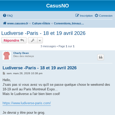
CasusNO
FAQ
Inscription
Connexion
www.casusno.fr
Culture rôliste
Conventions, binouzes et recherche de joueurs
Ludiverse -Paris - 18 et 19 avril 2026
Répondre
3 messages • Page
1
sur
1
Charly Dean
Dieu des mickeys
Ludiverse -Paris - 18 et 19 avril 2026
M
sam. mars 28, 2026 10:38 pm
e
s
Hello,
s
J'sais pas si vous avez vu qu'il se passe quelque chose le weekend des
a
g
18-19 avril au Paris Montreuil Expo...
e
Mais le Ludiverse a l'air bien bien cool!
https://www.ludiverse-paris.com/
Je devrai y être pour le grog.