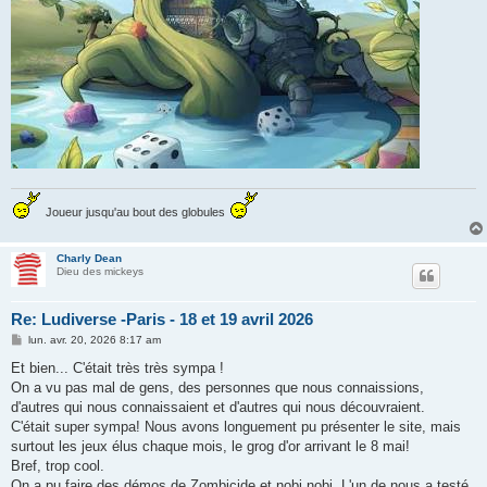
Joueur jusqu'au bout des globules
Charly Dean
Dieu des mickeys
Re: Ludiverse -Paris - 18 et 19 avril 2026
M
lun. avr. 20, 2026 8:17 am
e
s
Et bien... C'était très très sympa !
s
On a vu pas mal de gens, des personnes que nous connaissions,
a
g
d'autres qui nous connaissaient et d'autres qui nous découvraient.
e
C'était super sympa! Nous avons longuement pu présenter le site, mais
surtout les jeux élus chaque mois, le grog d'or arrivant le 8 mai!
Bref, trop cool.
On a pu faire des démos de Zombicide et nobi nobi. L'un de nous a testé