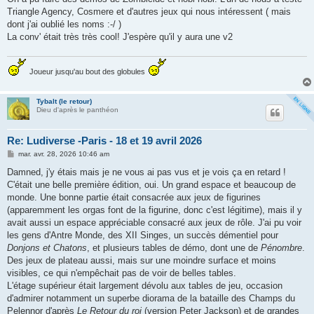
Triangle Agency, Cosmere et d'autres jeux qui nous intéressent ( mais
dont j'ai oublié les noms :-/ )
La conv' était très très cool! J'espère qu'il y aura une v2
Joueur jusqu'au bout des globules
Tybalt (le retour)
Dieu d'après le panthéon
Re: Ludiverse -Paris - 18 et 19 avril 2026
M
mar. avr. 28, 2026 10:46 am
e
s
Damned, j'y étais mais je ne vous ai pas vus et je vois ça en retard !
s
C'était une belle première édition, oui. Un grand espace et beaucoup de
a
g
monde. Une bonne partie était consacrée aux jeux de figurines
e
(apparemment les orgas font de la figurine, donc c'est légitime), mais il y
avait aussi un espace appréciable consacré aux jeux de rôle. J'ai pu voir
les gens d'Antre Monde, des XII Singes, un succès démentiel pour
Donjons et Chatons
, et plusieurs tables de démo, dont une de
Pénombre
.
Des jeux de plateau aussi, mais sur une moindre surface et moins
visibles, ce qui n'empêchait pas de voir de belles tables.
L'étage supérieur était largement dévolu aux tables de jeu, occasion
d'admirer notamment un superbe diorama de la bataille des Champs du
Pelennor d'après
Le Retour du roi
(version Peter Jackson) et de grandes