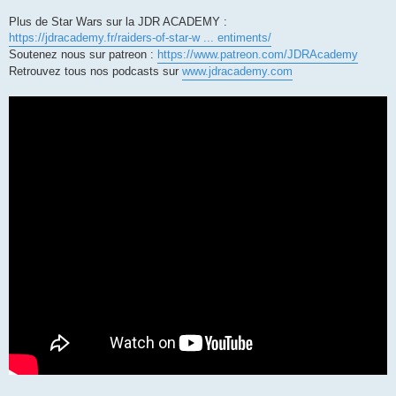
Plus de Star Wars sur la JDR ACADEMY :
https://jdracademy.fr/raiders-of-star-w ... entiments/
Soutenez nous sur patreon :
https://www.patreon.com/JDRAcademy
Retrouvez tous nos podcasts sur
www.jdracademy.com