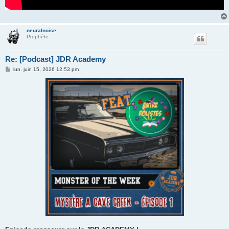
neuralnoise
Prophète
Re: [Podcast] JDR Academy
M
lun. juin 15, 2026 12:53 pm
e
s
s
a
g
e