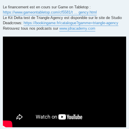
Le financement est en cours sur Game on Tabletop :
https://www.gameontabletop.com/cf5581/t ... gency.html
Le Kit Delta test de Triangle Agency est disponible sur le site de Studio
Deadcrows:
https://bookingame.fr/catalogue?gamme=triangle-agency
Retrouvez tous nos podcasts sur
www.jdracademy.com