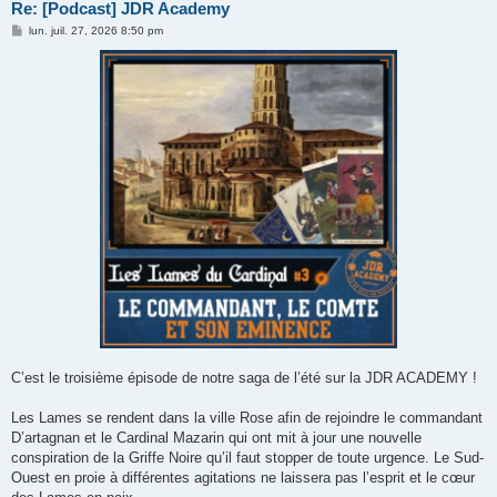
Re: [Podcast] JDR Academy
M
lun. juil. 27, 2026 8:50 pm
e
s
s
a
g
e
C’est le troisième épisode de notre saga de l’été sur la JDR ACADEMY !
Les Lames se rendent dans la ville Rose afin de rejoindre le commandant
D’artagnan et le Cardinal Mazarin qui ont mit à jour une nouvelle
conspiration de la Griffe Noire qu’il faut stopper de toute urgence. Le Sud-
Ouest en proie à différentes agitations ne laissera pas l’esprit et le cœur