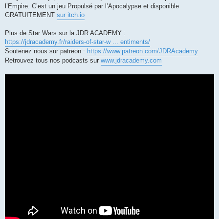
l’Empire. C’est un jeu Propulsé par l’Apocalypse et disponible
GRATUITEMENT
sur itch.io
Plus de Star Wars sur la JDR ACADEMY :
https://jdracademy.fr/raiders-of-star-w ... entiments/
Soutenez nous sur patreon :
https://www.patreon.com/JDRAcademy
Retrouvez tous nos podcasts sur
www.jdracademy.com