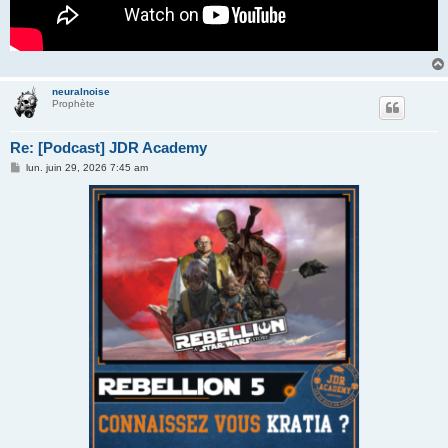
neuralnoise
Prophète
Re: [Podcast] JDR Academy
M
lun. juin 29, 2026 7:45 am
e
s
s
a
g
e