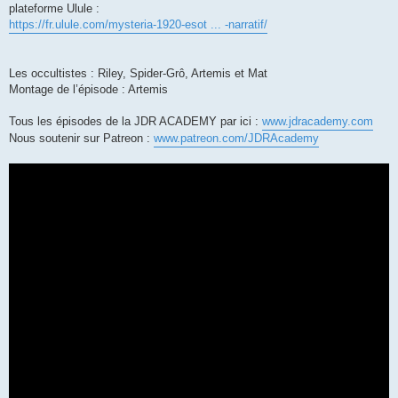
plateforme Ulule :
https://fr.ulule.com/mysteria-1920-esot ... -narratif/
Les occultistes : Riley, Spider-Grô, Artemis et Mat
Montage de l’épisode : Artemis
Tous les épisodes de la JDR ACADEMY par ici :
www.jdracademy.com
Nous soutenir sur Patreon :
www.patreon.com/JDRAcademy