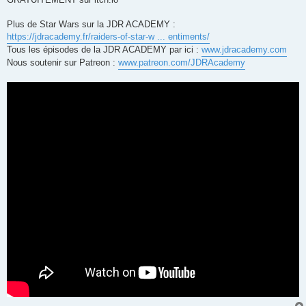
Plus de Star Wars sur la JDR ACADEMY :
https://jdracademy.fr/raiders-of-star-w ... entiments/
Tous les épisodes de la JDR ACADEMY par ici :
www.jdracademy.com
Nous soutenir sur Patreon :
www.patreon.com/JDRAcademy