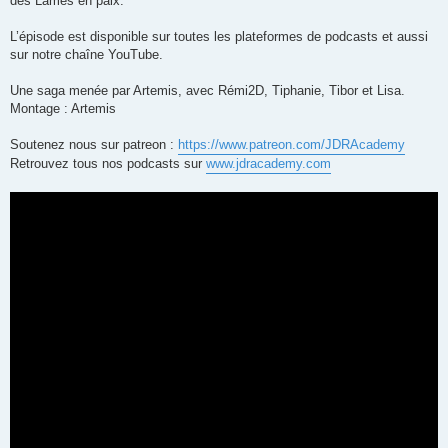
des Lames en paix.
L’épisode est disponible sur toutes les plateformes de podcasts et aussi
sur notre chaîne YouTube.
Une saga menée par Artemis, avec Rémi2D, Tiphanie, Tibor et Lisa.
Montage : Artemis
Soutenez nous sur patreon :
https://www.patreon.com/JDRAcademy
Retrouvez tous nos podcasts sur
www.jdracademy.com