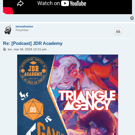
neuralnoise
Prophète
Re: [Podcast] JDR Academy
M
lun. mai 18, 2026 12:21 pm
e
s
s
a
g
e