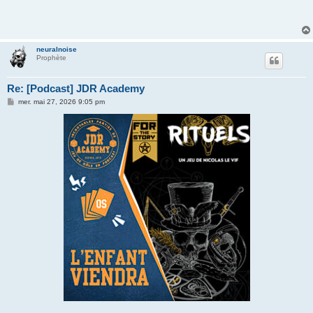
neuralnoise
Prophète
Re: [Podcast] JDR Academy
M
mer. mai 27, 2026 9:05 pm
e
s
s
a
g
e