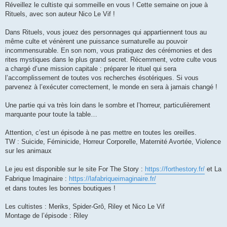
Réveillez le cultiste qui sommeille en vous ! Cette semaine on joue à
Rituels, avec son auteur Nico Le Vif !
Dans Rituels, vous jouez des personnages qui appartiennent tous au
même culte et vénèrent une puissance surnaturelle au pouvoir
incommensurable. En son nom, vous pratiquez des cérémonies et des
rites mystiques dans le plus grand secret. Récemment, votre culte vous
a chargé d’une mission capitale : préparer le rituel qui sera
l’accomplissement de toutes vos recherches ésotériques. Si vous
parvenez à l’exécuter correctement, le monde en sera à jamais changé !
Une partie qui va très loin dans le sombre et l’horreur, particulièrement
marquante pour toute la table…
Attention, c’est un épisode à ne pas mettre en toutes les oreilles.
TW : Suicide, Féminicide, Horreur Corporelle, Maternité Avortée, Violence
sur les animaux
Le jeu est disponible sur le site For The Story :
https://forthestory.fr/
et La
Fabrique Imaginaire :
https://lafabriqueimaginaire.fr/
et dans toutes les bonnes boutiques !
Les cultistes : Meriks, Spider-Grô, Riley et Nico Le Vif
Montage de l’épisode : Riley