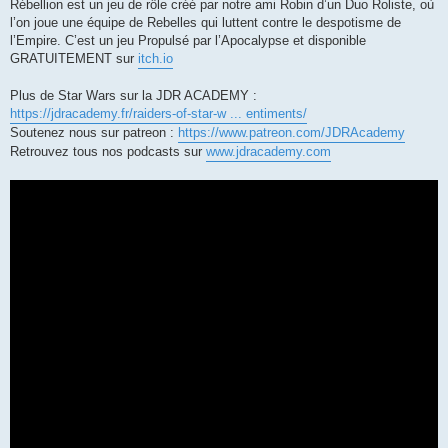
Rébellion est un jeu de rôle créé par notre ami Robin d’un Duo Roliste, où
l’on joue une équipe de Rebelles qui luttent contre le despotisme de
l’Empire. C’est un jeu Propulsé par l’Apocalypse et disponible
GRATUITEMENT sur
itch.io
Plus de Star Wars sur la JDR ACADEMY :
https://jdracademy.fr/raiders-of-star-w ... entiments/
Soutenez nous sur patreon :
https://www.patreon.com/JDRAcademy
Retrouvez tous nos podcasts sur
www.jdracademy.com