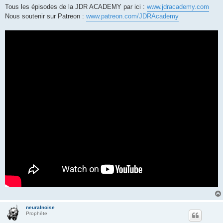
Tous les épisodes de la JDR ACADEMY par ici :
www.jdracademy.com
Nous soutenir sur Patreon :
www.patreon.com/JDRAcademy
neuralnoise
Prophète