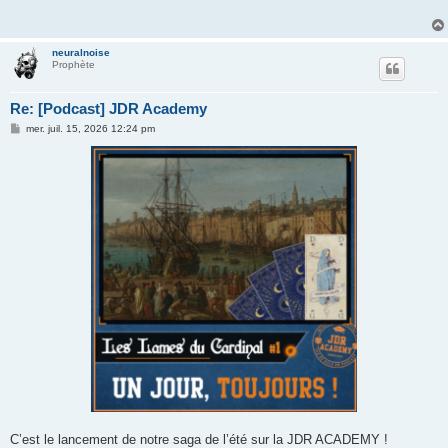
neuralnoise
Prophète
Re: [Podcast] JDR Academy
M
mer. juil. 15, 2026 12:24 pm
e
s
s
a
g
e
C’est le lancement de notre saga de l’été sur la JDR ACADEMY !