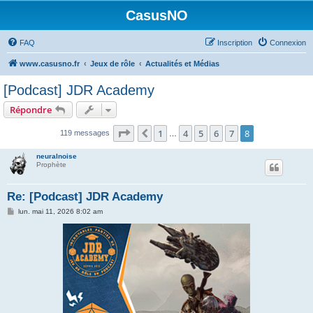
CasusNO
FAQ
Inscription
Connexion
www.casusno.fr
Jeux de rôle
Actualités et Médias
[Podcast] JDR Academy
Répondre
Page
8
sur
8
1
4
5
6
7
8
Précédent
119 messages
…
neuralnoise
Prophète
Re: [Podcast] JDR Academy
M
lun. mai 11, 2026 8:02 am
e
s
s
a
g
e