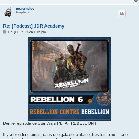
neuralnoise
Prophète
Re: [Podcast] JDR Academy
M
lun. juil. 06, 2026 1:16 pm
e
s
s
a
g
e
Dernier épisode de Star Wars PBTA : REBELLION !
Il y a bien longtemps, dans une galaxie lointaine, très lointaine… Une