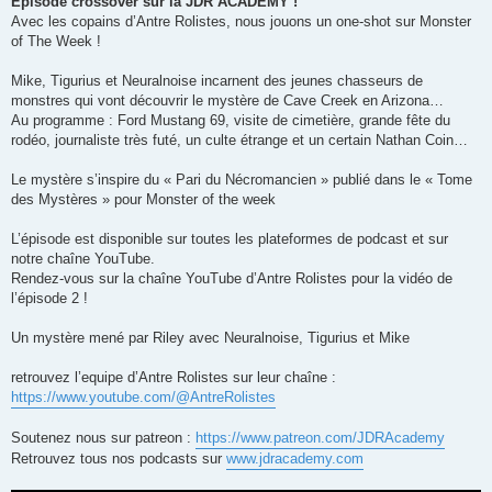
Episode crossover sur la JDR ACADEMY !
Avec les copains d’Antre Rolistes, nous jouons un one-shot sur Monster
of The Week !
Mike, Tigurius et Neuralnoise incarnent des jeunes chasseurs de
monstres qui vont découvrir le mystère de Cave Creek en Arizona…
Au programme : Ford Mustang 69, visite de cimetière, grande fête du
rodéo, journaliste très futé, un culte étrange et un certain Nathan Coin…
Le mystère s’inspire du « Pari du Nécromancien » publié dans le « Tome
des Mystères » pour Monster of the week
L’épisode est disponible sur toutes les plateformes de podcast et sur
notre chaîne YouTube.
Rendez-vous sur la chaîne YouTube d’Antre Rolistes pour la vidéo de
l’épisode 2 !
Un mystère mené par Riley avec Neuralnoise, Tigurius et Mike
retrouvez l’equipe d’Antre Rolistes sur leur chaîne :
https://www.youtube.com/@AntreRolistes
Soutenez nous sur patreon :
https://www.patreon.com/JDRAcademy
Retrouvez tous nos podcasts sur
www.jdracademy.com