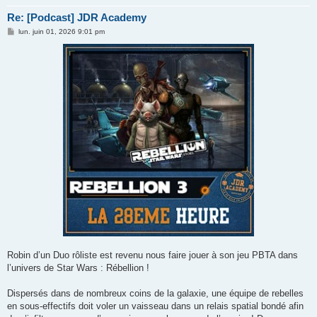
Re: [Podcast] JDR Academy
M
lun. juin 01, 2026 9:01 pm
e
s
s
a
g
e
Robin d’un Duo rôliste est revenu nous faire jouer à son jeu PBTA dans
l’univers de Star Wars : Rébellion !
Dispersés dans de nombreux coins de la galaxie, une équipe de rebelles
en sous-effectifs doit voler un vaisseau dans un relais spatial bondé afin