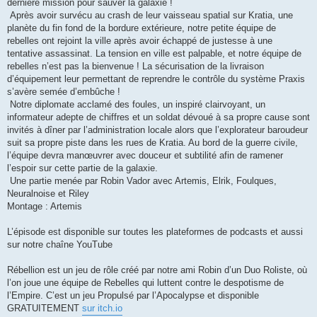
dernière mission pour sauver la galaxie !
Après avoir survécu au crash de leur vaisseau spatial sur Kratia, une
planète du fin fond de la bordure extérieure, notre petite équipe de
rebelles ont rejoint la ville après avoir échappé de justesse à une
tentative assassinat. La tension en ville est palpable, et notre équipe de
rebelles n’est pas la bienvenue ! La sécurisation de la livraison
d’équipement leur permettant de reprendre le contrôle du système Praxis
s’avère semée d’embûche !
Notre diplomate acclamé des foules, un inspiré clairvoyant, un
informateur adepte de chiffres et un soldat dévoué à sa propre cause sont
invités à dîner par l’administration locale alors que l’explorateur baroudeur
suit sa propre piste dans les rues de Kratia. Au bord de la guerre civile,
l’équipe devra manœuvrer avec douceur et subtilité afin de ramener
l’espoir sur cette partie de la galaxie.
Une partie menée par Robin Vador avec Artemis, Elrik, Foulques,
Neuralnoise et Riley
Montage : Artemis
L’épisode est disponible sur toutes les plateformes de podcasts et aussi
sur notre chaîne YouTube
Rébellion est un jeu de rôle créé par notre ami Robin d’un Duo Roliste, où
l’on joue une équipe de Rebelles qui luttent contre le despotisme de
l’Empire. C’est un jeu Propulsé par l’Apocalypse et disponible
GRATUITEMENT
sur itch.io