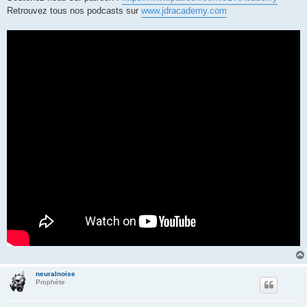
Retrouvez tous nos podcasts sur
www.jdracademy.com
neuralnoise
Prophète