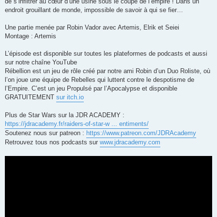
de s’infiltrer au cœur d’une usine sous le coupe de l’empire ! Dans un
endroit grouillant de monde, impossible de savoir à qui se fier…
Une partie menée par Robin Vador avec Artemis, Elrik et Seiei
Montage : Artemis
L’épisode est disponible sur toutes les plateformes de podcasts et aussi
sur notre chaîne YouTube
Rébellion est un jeu de rôle créé par notre ami Robin d’un Duo Roliste, où
l’on joue une équipe de Rebelles qui luttent contre le despotisme de
l’Empire. C’est un jeu Propulsé par l’Apocalypse et disponible
GRATUITEMENT
sur itch.io
Plus de Star Wars sur la JDR ACADEMY :
https://jdracademy.fr/raiders-of-star-w ... entiments/
Soutenez nous sur patreon :
https://www.patreon.com/JDRAcademy
Retrouvez tous nos podcasts sur
www.jdracademy.com