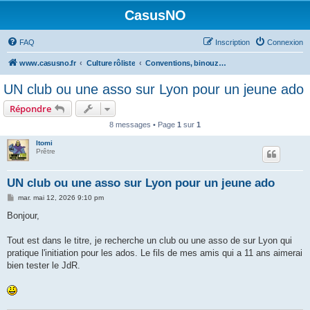
CasusNO
FAQ
Inscription
Connexion
www.casusno.fr
Culture rôliste
Conventions, binouzes et recherche de joueurs
UN club ou une asso sur Lyon pour un jeune ado
Répondre
8 messages • Page
1
sur
1
Itomi
Prêtre
UN club ou une asso sur Lyon pour un jeune ado
M
mar. mai 12, 2026 9:10 pm
e
s
Bonjour,
s
a
g
Tout est dans le titre, je recherche un club ou une asso de sur Lyon qui
e
pratique l'initiation pour les ados. Le fils de mes amis qui a 11 ans aimerai
bien tester le JdR.