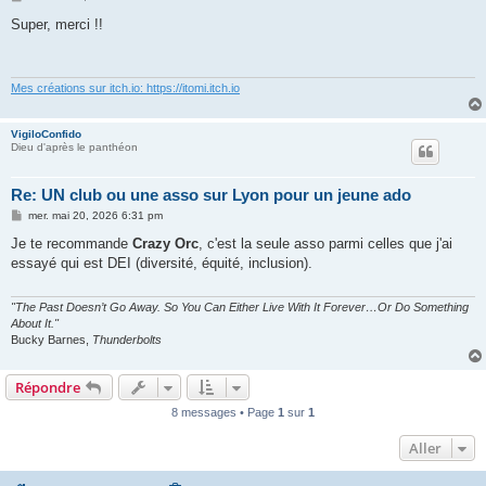
e
s
Super, merci !!
s
a
g
e
Mes créations sur itch.io: https://itomi.itch.io
VigiloConfido
Dieu d'après le panthéon
Re: UN club ou une asso sur Lyon pour un jeune ado
M
mer. mai 20, 2026 6:31 pm
e
s
Je te recommande
Crazy Orc
, c'est la seule asso parmi celles que j'ai
s
essayé qui est DEI (diversité, équité, inclusion).
a
g
e
"The Past Doesn’t Go Away. So You Can Either Live With It Forever…Or Do Something
About It."
Bucky Barnes,
Thunderbolts
Répondre
8 messages • Page
1
sur
1
Aller