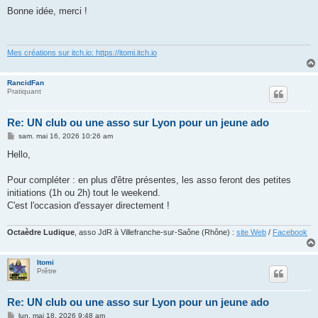
e
s
Bonne idée, merci !
s
a
g
e
Mes créations sur itch.io: https://itomi.itch.io
RancidFan
Pratiquant
Re: UN club ou une asso sur Lyon pour un jeune ado
M
sam. mai 16, 2026 10:26 am
e
s
Hello,
s
a
g
Pour compléter : en plus d'être présentes, les asso feront des petites
e
initiations (1h ou 2h) tout le weekend.
C'est l'occasion d'essayer directement !
Octaèdre Ludique
, asso JdR à Villefranche-sur-Saône (Rhône) :
site Web
/
Facebook
Itomi
Prêtre
Re: UN club ou une asso sur Lyon pour un jeune ado
M
lun. mai 18, 2026 9:48 am