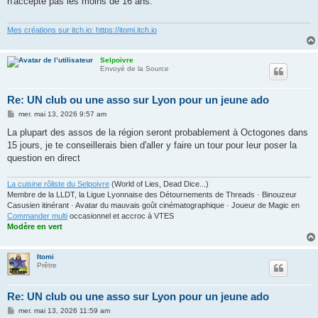
n'accepte pas les moins de 16 ans.
a
g
e
Mes créations sur itch.io: https://itomi.itch.io
Selpoivre
Envoyé de la Source
Re: UN club ou une asso sur Lyon pour un jeune ado
M
mer. mai 13, 2026 9:57 am
e
s
La plupart des assos de la région seront probablement à Octogones dans
s
15 jours, je te conseillerais bien d'aller y faire un tour pour leur poser la
a
g
question en direct
e
La cuisine rôliste du Selpoivre
(World of Lies, Dead Dice...)
Membre de la LLDT, la Ligue Lyonnaise des Détournements de Threads · Binouzeur
Casusien itinérant · Avatar du mauvais goût cinématographique · Joueur de Magic en
Commander multi
occasionnel et accroc à VTES
Modère en vert
Itomi
Prêtre
Re: UN club ou une asso sur Lyon pour un jeune ado
M
mer. mai 13, 2026 11:59 am