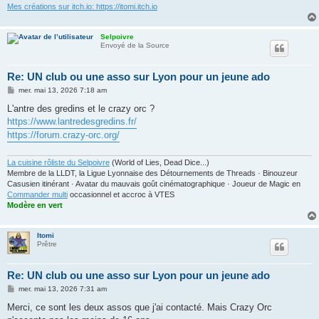
Mes créations sur itch.io: https://itomi.itch.io
Selpoivre
Envoyé de la Source
Re: UN club ou une asso sur Lyon pour un jeune ado
M
mer. mai 13, 2026 7:18 am
e
s
L'antre des gredins et le crazy orc ?
s
https://www.lantredesgredins.fr/
a
g
https://forum.crazy-orc.org/
e
La cuisine rôliste du Selpoivre
(World of Lies, Dead Dice...)
Membre de la LLDT, la Ligue Lyonnaise des Détournements de Threads · Binouzeur
Casusien itinérant · Avatar du mauvais goût cinématographique · Joueur de Magic en
Commander multi
occasionnel et accroc à VTES
Modère en vert
Itomi
Prêtre
Re: UN club ou une asso sur Lyon pour un jeune ado
M
mer. mai 13, 2026 7:31 am
e
s
Merci, ce sont les deux assos que j'ai contacté. Mais Crazy Orc
s