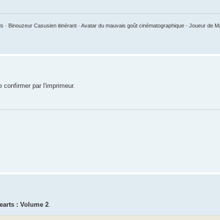
 · Binouzeur Casusien itinérant · Avatar du mauvais goût cinématographique · Joueur de 
e confirmer par l'imprimeur.
earts : Volume 2
.