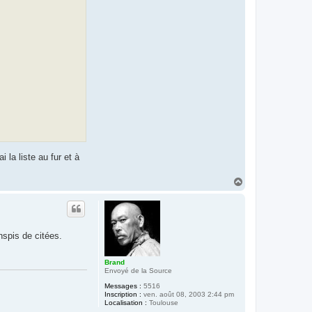
la liste au fur et à
H
a
u
t
nspis de citées.
Brand
Envoyé de la Source
Messages :
5516
Inscription :
ven. août 08, 2003 2:44 pm
Localisation :
Toulouse