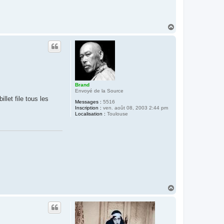
H
a
u
t
Brand
Envoyé de la Source
let file tous les
Messages :
5516
Inscription :
ven. août 08, 2003 2:44 pm
Localisation :
Toulouse
H
a
u
t