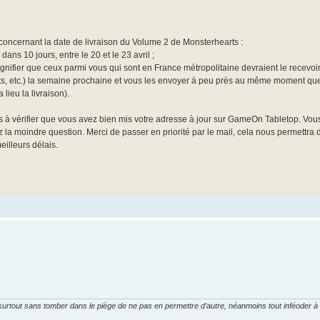
concernant la date de livraison du Volume 2 de Monsterhearts :
ans 10 jours, entre le 20 et le 23 avril ;
ignifier que ceux parmi vous qui sont en France métropolitaine devraient le recevoir 
gnets, etc.) la semaine prochaine et vous les envoyer à peu près au même moment qu
 lieu la livraison).
 à vérifier que vous avez bien mis votre adresse à jour sur GameOn Tabletop. Vo
a moindre question. Merci de passer en priorité par le mail, cela nous permettra d
illeurs délais.
 surtout sans tomber dans le piège de ne pas en permettre d’autre, néanmoins tout inféoder à 