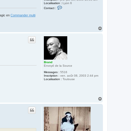
Localisation :
Lyon 6
C
Contact :
o
n
Magic en
Commander multi
t
a
c
t
H
e
a
r
u
S
t
e
l
p
o
i
v
Brand
r
Envoyé de la Source
e
Messages :
5516
Inscription :
ven. août 08, 2003 2:44 pm
Localisation :
Toulouse
H
a
u
t