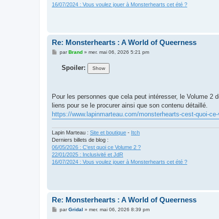
16/07/2024 : Vous voulez jouer à Monsterhearts cet été ?
Re: Monsterhearts : A World of Queerness
M
par
Brand
»
mer. mai 06, 2026 5:21 pm
e
s
Spoiler:
s
a
g
e
Pour les personnes que cela peut intéresser, le Volume 2 d
liens pour se le procurer ainsi que son contenu détaillé.
https://www.lapinmarteau.com/monsterhearts-cest-quoi-ce
Lapin Marteau :
Site et boutique
-
Itch
Derniers billets de blog :
06/05/2026 : C'est quoi ce Volume 2 ?
22/01/2025 : Inclusivité et JdR
16/07/2024 : Vous voulez jouer à Monsterhearts cet été ?
Re: Monsterhearts : A World of Queerness
M
par
Gridal
»
mer. mai 06, 2026 8:39 pm
e