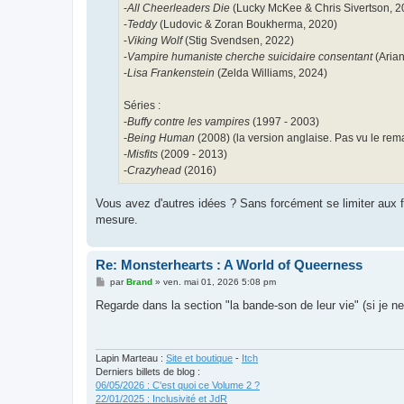
-
All Cheerleaders Die
(Lucky McKee & Chris Sivertson, 2
-
Teddy
(Ludovic & Zoran Boukherma, 2020)
-
Viking Wolf
(Stig Svendsen, 2022)
-
Vampire humaniste cherche suicidaire consentant
(Arian
-
Lisa Frankenstein
(Zelda Williams, 2024)
Séries :
-
Buffy contre les vampires
(1997 - 2003)
-
Being Human
(2008) (la version anglaise. Pas vu le re
-
Misfits
(2009 - 2013)
-
Crazyhead
(2016)
Vous avez d'autres idées ? Sans forcément se limiter aux fi
mesure.
Re: Monsterhearts : A World of Queerness
M
par
Brand
»
ven. mai 01, 2026 5:08 pm
e
s
Regarde dans la section "la bande-son de leur vie" (si je ne
s
a
g
e
Lapin Marteau :
Site et boutique
-
Itch
Derniers billets de blog :
06/05/2026 : C'est quoi ce Volume 2 ?
22/01/2025 : Inclusivité et JdR