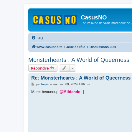
CasusNO
Forum avec de vrais morceaux de
FAQ
www.casusno.fr
Jeux de rôle
Discussions JDR
Monsterhearts : A World of Queerness
Répondre
Re: Monsterhearts : A World of Queerness
M
par
haplo
»
lun. déc. 09, 2024 1:06 pm
e
s
Merci beaucoup
@Mildendo
:]
s
a
g
e