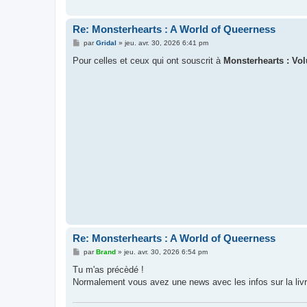
Re: Monsterhearts : A World of Queerness
M
par
Gridal
»
jeu. avr. 30, 2026 6:41 pm
e
s
Pour celles et ceux qui ont souscrit à
Monsterhearts : Vo
s
a
g
e
Re: Monsterhearts : A World of Queerness
M
par
Brand
»
jeu. avr. 30, 2026 6:54 pm
e
s
Tu m'as précèdé !
s
Normalement vous avez une news avec les infos sur la liv
a
g
e