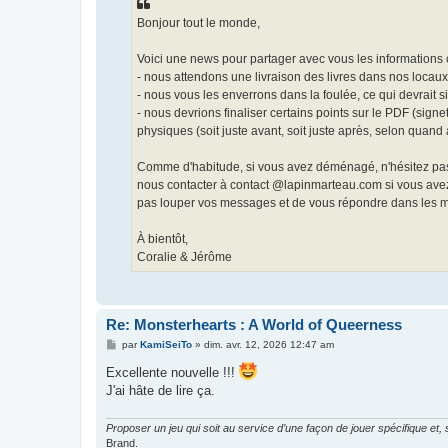
g
e
Bonjour tout le monde,
Voici une news pour partager avec vous les informations 
- nous attendons une livraison des livres dans nos locaux d
- nous vous les enverrons dans la foulée, ce qui devrait s
- nous devrions finaliser certains points sur le PDF (si
physiques (soit juste avant, soit juste après, selon quand a
Comme d'habitude, si vous avez déménagé, n'hésitez pas
nous contacter à contact @lapinmarteau.com si vous avez l
pas louper vos messages et de vous répondre dans les me
À bientôt,
Coralie & Jérôme
Re: Monsterhearts : A World of Queerness
M
par
KamiSeiTo
»
dim. avr. 12, 2026 12:47 am
e
s
Excellente nouvelle !!!
s
J'ai hâte de lire ça.
a
g
e
Proposer un jeu qui soit au service d’une façon de jouer spécifique et,
Brand.