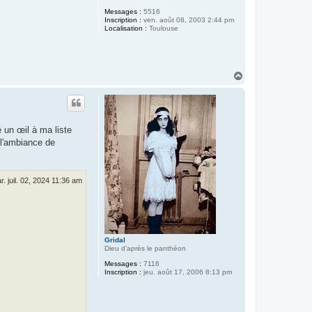
Messages :
5516
Inscription :
ven. août 08, 2003 2:44 pm
Localisation :
Toulouse
H
a
u
t
é un œil à ma liste
 l'ambiance de
r. juil. 02, 2024 11:36 am
Gridal
Dieu d'après le panthéon
Messages :
7116
Inscription :
jeu. août 17, 2006 8:13 pm