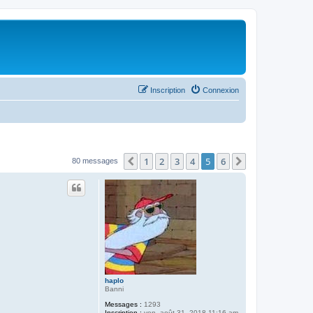
Inscription
Connexion
1
2
3
4
5
6
Précédent
Suivant
80 messages
haplo
Banni
Messages :
1293
Inscription :
ven. août 31, 2018 11:16 am