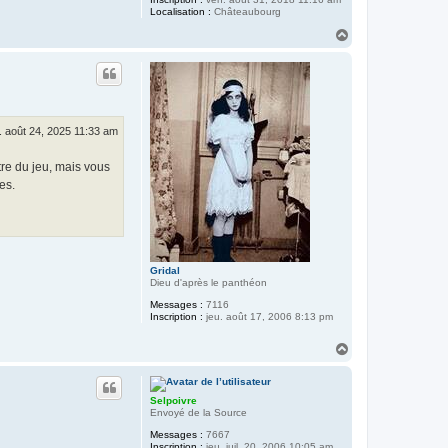
Localisation :
Châteaubourg
H
a
u
t
. août 24, 2025 11:33 am
tre du jeu, mais vous
es.
Gridal
Dieu d'après le panthéon
Messages :
7116
Inscription :
jeu. août 17, 2006 8:13 pm
H
a
u
t
Selpoivre
Envoyé de la Source
Messages :
7667
Inscription :
jeu. juil. 20, 2006 10:05 am