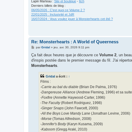
Lapin Marteau :
Site et boutique
-
Itch
Derniers billets de blog :
06/05/2026 : C'est quoi ce Volume 2 ?
22/01/2025 : Inclusivité et JdR
16/07/2024 : Vous voulez jouer à Monsterhearts cet été ?
Re: Monsterhearts : A World of Queerness
M
par
Gridal
»
jeu. avr. 30, 2026 9:11 pm
e
s
Ça fait deux heures que je découvre ce
Volume 2
, un beau
s
d'inspis postée dans le premier message du fil. J'ai répert
a
g
Monsterhearts
.
e
Gridal
a écrit :
↑
Films :
-
Carrie au bal du diable
(Brian De Palma, 1976)
-
Dangereuse Alliance
(Andrew Fleming, 1996) et sa suit
-
Foxfire
(Annette Haywood-Carter, 1996)
-
The Faculty
(Robert Rodriguez, 1998)
-
Ginger Snaps
(John Fawcett, 2000)
-
All the Boys Love Mandy Lane
(Jonathan Levine, 2006)
-
Morse
(Tomas Alfredson, 2008)
-
Jennifer's Body
(Karyn Kusama, 2009)
-
Kaboom
(Gregg Araki, 2010)