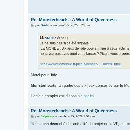
Re: Monsterhearts : A World of Queerness
M
par
Gridal
»
lun. août 25, 2025 6:23 pm
e
s
s
SNLN
a écrit :
↑
a
g
Je ne sais pas si ça été signalé :
e
LE MONDE : Six jeux de rôle pour s’initier à cette activit
ne savez pas avec quoi vous lancer ? Pixels vous propose
https://www.lemonde.fr/pixels/article/2 ... 08996.html
Merci pour l'info.
Monsterhearts
fait partie des six jeux conseillés par le Mon
L'article complet est disponible
par ici
.
Re: Monsterhearts : A World of Queerness
M
par
Selpoivre
»
mer. févr. 25, 2026 2:52 pm
e
s
J'ai un brin décroché de l'actualité du projet de la VF, est-
s
a