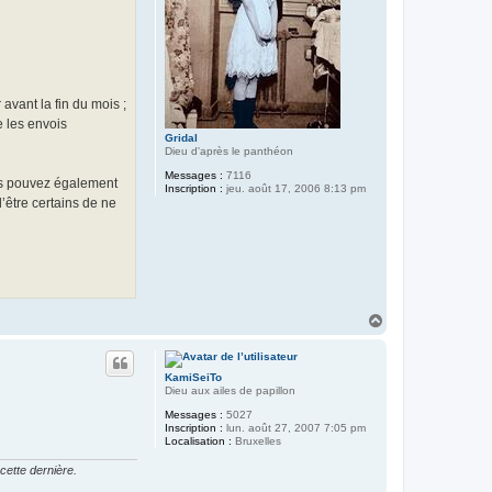
avant la fin du mois ;
e les envois
Gridal
Dieu d'après le panthéon
Messages :
7116
us pouvez également
Inscription :
jeu. août 17, 2006 8:13 pm
’être certains de ne
H
a
u
t
KamiSeiTo
Dieu aux ailes de papillon
Messages :
5027
Inscription :
lun. août 27, 2007 7:05 pm
Localisation :
Bruxelles
cette dernière.