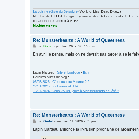
g
e
La cuisine rôliste du Selpoivre
(World of Lies, Dead Dice...)
Membre de la LLDT, la Ligue Lyonnaise des Détournements de Threads
occasionnel et accroc à VTES
Modère en vert
Re: Monsterhearts : A World of Queerness
M
par
Brand
»
jeu. févr. 26, 2026 7:50 pm
e
s
En avril je pense, mais on ne devrait pas tarder à se le fair
s
a
g
e
Lapin Marteau :
Site et boutique
-
Itch
Derniers billets de blog :
06/05/2026 : C'est quoi ce Volume 2 ?
22/01/2025 : Inclusivité et JdR
16/07/2024 : Vous voulez jouer à Monsterhearts cet été ?
Re: Monsterhearts : A World of Queerness
M
par
Gridal
»
sam. avr. 11, 2026 7:05 pm
e
s
Lapin Marteau annonce la livraison prochaine de
Monsterh
s
a