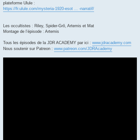
plateforme Ulule :
https://fr.ulule.com/mysteria-1920-esot ... -narratif/
Les occultistes : Riley, Spider-Grô, Artemis et Mat
Montage de l’épisode : Artemis
Tous les épisodes de la JDR ACADEMY par ici :
www.jdracademy.com
Nous soutenir sur Patreon :
www.patreon.com/JDRAcademy