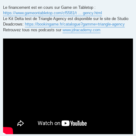
Le financement est en cours sur Game on Tabletop :
https://www.gameontabletop.com/cf5581/t ... gency.html
Le Kit Delta test de Triangle Agency est disponible sur le site de Studio
Deadcrows:
https://bookingame.fr/catalogue?gamme=triangle-agency
Retrouvez tous nos podcasts sur
www.jdracademy.com