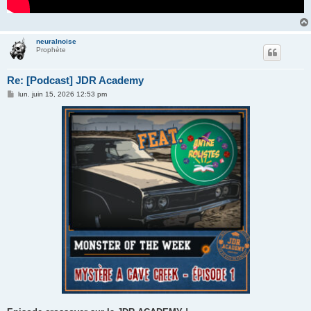
neuralnoise
Prophète
Re: [Podcast] JDR Academy
M
lun. juin 15, 2026 12:53 pm
e
s
s
a
g
e