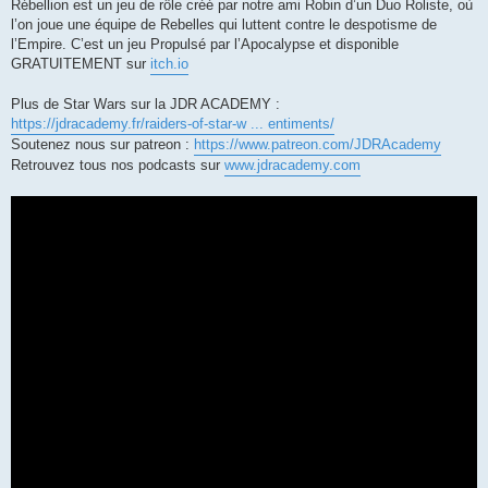
Rébellion est un jeu de rôle créé par notre ami Robin d’un Duo Roliste, où
l’on joue une équipe de Rebelles qui luttent contre le despotisme de
l’Empire. C’est un jeu Propulsé par l’Apocalypse et disponible
GRATUITEMENT sur
itch.io
Plus de Star Wars sur la JDR ACADEMY :
https://jdracademy.fr/raiders-of-star-w ... entiments/
Soutenez nous sur patreon :
https://www.patreon.com/JDRAcademy
Retrouvez tous nos podcasts sur
www.jdracademy.com