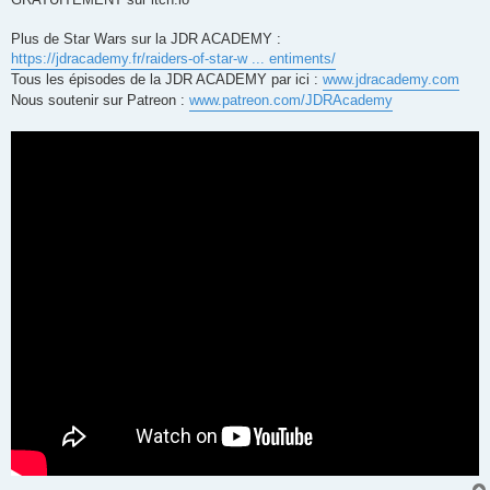
Plus de Star Wars sur la JDR ACADEMY :
https://jdracademy.fr/raiders-of-star-w ... entiments/
Tous les épisodes de la JDR ACADEMY par ici :
www.jdracademy.com
Nous soutenir sur Patreon :
www.patreon.com/JDRAcademy