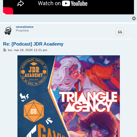
neuralnoise
Prophète
Re: [Podcast] JDR Academy
M
lun. mai 18, 2026 12:21 pm
e
s
s
a
g
e