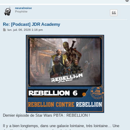
neuralnoise
Prophète
Re: [Podcast] JDR Academy
M
lun. juil. 06, 2026 1:16 pm
e
s
s
a
g
e
Dernier épisode de Star Wars PBTA : REBELLION !
Il y a bien longtemps, dans une galaxie lointaine, très lointaine… Une