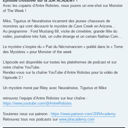
Episode crossover sur la JDR ACADEMY !
Avec les copains d’Antre Rolistes, nous jouons un one-shot sur Monster
of The Week !
Mike, Tigurius et Neuralnoise incarnent des jeunes chasseurs de
monstres qui vont découvrir le mystère de Cave Creek en Arizona…
Au programme : Ford Mustang 69, visite de cimetière, grande fête du
rodéo, journaliste très futé, un culte étrange et un certain Nathan Coin…
Le mystère s’inspire du « Pari du Nécromancien » publié dans le « Tome
des Mystères » pour Monster of the week
L’épisode est disponible sur toutes les plateformes de podcast et sur
notre chaîne YouTube.
Rendez-vous sur la chaîne YouTube d’Antre Rolistes pour la vidéo de
l’épisode 2 !
Un mystère mené par Riley avec Neuralnoise, Tigurius et Mike
retrouvez l’equipe d’Antre Rolistes sur leur chaîne :
https://www.youtube.com/@AntreRolistes
Soutenez nous sur patreon :
https://www.patreon.com/JDRAcademy
Retrouvez tous nos podcasts sur
www.jdracademy.com