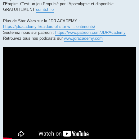
l’Empire. C’est un jeu Propulsé par l’Apocalypse et disponible
GRATUITEMENT
sur itch.io
Plus de Star Wars sur la JDR ACADEMY :
https://jdracademy.fr/raiders-of-star-w ... entiments/
Soutenez nous sur patreon :
https://www.patreon.com/JDRAcademy
Retrouvez tous nos podcasts sur
www.jdracademy.com