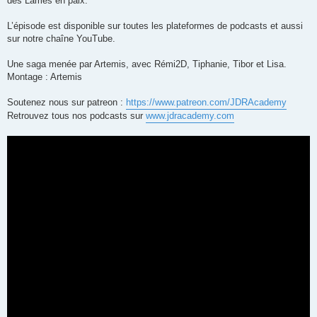
des Lames en paix.
L’épisode est disponible sur toutes les plateformes de podcasts et aussi
sur notre chaîne YouTube.
Une saga menée par Artemis, avec Rémi2D, Tiphanie, Tibor et Lisa.
Montage : Artemis
Soutenez nous sur patreon :
https://www.patreon.com/JDRAcademy
Retrouvez tous nos podcasts sur
www.jdracademy.com