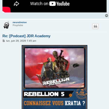
neuralnoise
Prophète
Re: [Podcast] JDR Academy
M
lun. juin 29, 2026 7:45 am
e
s
s
a
g
e