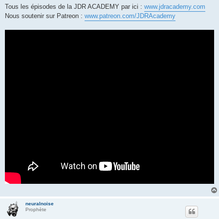
Tous les épisodes de la JDR ACADEMY par ici :
www.jdracademy.com
Nous soutenir sur Patreon :
www.patreon.com/JDRAcademy
neuralnoise
Prophète