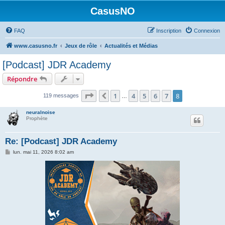
CasusNO
FAQ
Inscription
Connexion
www.casusno.fr
Jeux de rôle
Actualités et Médias
[Podcast] JDR Academy
Répondre
Page
8
sur
8
1
4
5
6
7
8
Précédent
119 messages
…
neuralnoise
Prophète
Re: [Podcast] JDR Academy
M
lun. mai 11, 2026 8:02 am
e
s
s
a
g
e