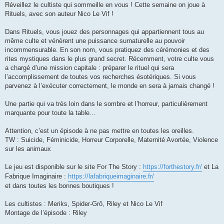
Réveillez le cultiste qui sommeille en vous ! Cette semaine on joue à
Rituels, avec son auteur Nico Le Vif !
Dans Rituels, vous jouez des personnages qui appartiennent tous au
même culte et vénèrent une puissance surnaturelle au pouvoir
incommensurable. En son nom, vous pratiquez des cérémonies et des
rites mystiques dans le plus grand secret. Récemment, votre culte vous
a chargé d’une mission capitale : préparer le rituel qui sera
l’accomplissement de toutes vos recherches ésotériques. Si vous
parvenez à l’exécuter correctement, le monde en sera à jamais changé !
Une partie qui va très loin dans le sombre et l’horreur, particulièrement
marquante pour toute la table…
Attention, c’est un épisode à ne pas mettre en toutes les oreilles.
TW : Suicide, Féminicide, Horreur Corporelle, Maternité Avortée, Violence
sur les animaux
Le jeu est disponible sur le site For The Story :
https://forthestory.fr/
et La
Fabrique Imaginaire :
https://lafabriqueimaginaire.fr/
et dans toutes les bonnes boutiques !
Les cultistes : Meriks, Spider-Grô, Riley et Nico Le Vif
Montage de l’épisode : Riley