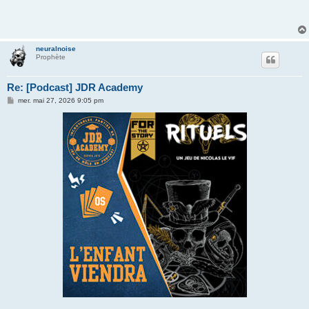
neuralnoise
Prophète
Re: [Podcast] JDR Academy
M
mer. mai 27, 2026 9:05 pm
e
s
s
a
g
e