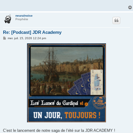
neuralnoise
Prophète
Re: [Podcast] JDR Academy
M
mer. juil. 15, 2026 12:24 pm
e
s
s
a
g
e
C’est le lancement de notre saga de l’été sur la JDR ACADEMY !