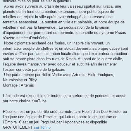
dernière mission pour sauver la galaxie !
Après avoir survécu au crash de leur vaisseau spatial sur Kratia, une
planète du fin fond de la bordure extérieure, notre petite équipe de
rebelles ont rejoint la ville après avoir échappé de justesse à une
tentative assassinat. La tension en ville est palpable, et notre équipe de
rebelles n’est pas la bienvenue ! La sécurisation de la livraison
d’équipement leur permettant de reprendre le contrôle du système Praxis
s’avère semée d’embûche !
Notre diplomate acclamé des foules, un inspiré clairvoyant, un
informateur adepte de chiffres et un soldat dévoué à sa propre cause sont
invités à dîner par l’administration locale alors que l’explorateur baroudeur
suit sa propre piste dans les rues de Kratia. Au bord de la guerre civile,
l’équipe devra manœuvrer avec douceur et subtilité afin de ramener
l’espoir sur cette partie de la galaxie.
Une partie menée par Robin Vador avec Artemis, Elrik, Foulques,
Neuralnoise et Riley
Montage : Artemis
L’épisode est disponible sur toutes les plateformes de podcasts et aussi
sur notre chaîne YouTube
Rébellion est un jeu de rôle créé par notre ami Robin d’un Duo Roliste, où
l’on joue une équipe de Rebelles qui luttent contre le despotisme de
l’Empire. C’est un jeu Propulsé par l’Apocalypse et disponible
GRATUITEMENT
sur itch.io