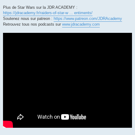
Plus de Star Wars sur la JDR ACADEMY :
https://jdracademy.fr/raiders-of-star-w ... entiments/
Soutenez nous sur patreon :
https://www.patreon.com/JDRAcademy
Retrouvez tous nos podcasts sur
www.jdracademy.com