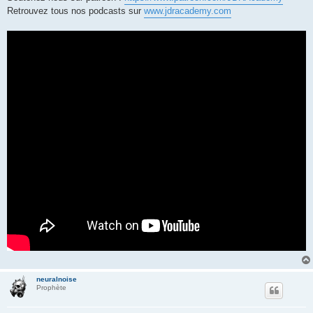
Retrouvez tous nos podcasts sur
www.jdracademy.com
neuralnoise
Prophète