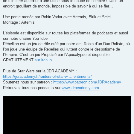
de s’infiltrer au cœur d’une usine sous le coupe de l’empire ! Dans un
endroit grouillant de monde, impossible de savoir à qui se fier…
Une partie menée par Robin Vador avec Artemis, Elrik et Seiei
Montage : Artemis
L’épisode est disponible sur toutes les plateformes de podcasts et aussi
sur notre chaîne YouTube
Rébellion est un jeu de rôle créé par notre ami Robin d’un Duo Roliste, où
l’on joue une équipe de Rebelles qui luttent contre le despotisme de
l’Empire. C’est un jeu Propulsé par l’Apocalypse et disponible
GRATUITEMENT
sur itch.io
Plus de Star Wars sur la JDR ACADEMY :
https://jdracademy.fr/raiders-of-star-w ... entiments/
Soutenez nous sur patreon :
https://www.patreon.com/JDRAcademy
Retrouvez tous nos podcasts sur
www.jdracademy.com