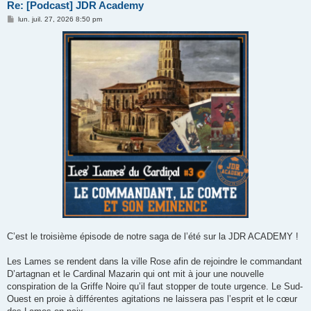
Re: [Podcast] JDR Academy
M
lun. juil. 27, 2026 8:50 pm
e
s
s
a
g
e
C’est le troisième épisode de notre saga de l’été sur la JDR ACADEMY !
Les Lames se rendent dans la ville Rose afin de rejoindre le commandant
D’artagnan et le Cardinal Mazarin qui ont mit à jour une nouvelle
conspiration de la Griffe Noire qu’il faut stopper de toute urgence. Le Sud-
Ouest en proie à différentes agitations ne laissera pas l’esprit et le cœur