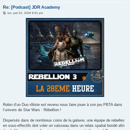
Re: [Podcast] JDR Academy
M
lun. juin 01, 2026 9:01 pm
e
s
s
a
g
e
Robin d’un Duo rôliste est revenu nous faire jouer à son jeu PBTA dans
l’univers de Star Wars : Rébellion !
Dispersés dans de nombreux coins de la galaxie, une équipe de rebelles
en sous-effectifs doit voler un vaisseau dans un relais spatial bondé afin